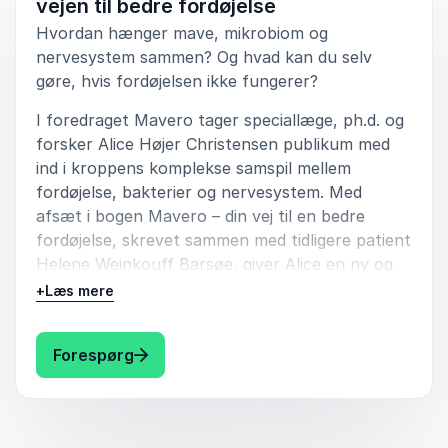
vejen til bedre fordøjelse
Hvordan hænger mave, mikrobiom og
nervesystem sammen? Og hvad kan du selv
gøre, hvis fordøjelsen ikke fungerer?
I foredraget Mavero tager speciallæge, ph.d. og
forsker Alice Højer Christensen publikum med
ind i kroppens komplekse samspil mellem
fordøjelse, bakterier og nervesystem. Med
afsæt i bogen Mavero – din vej til en bedre
fordøjelse, skrevet sammen med tidligere patient
Helene Weinkouff Barsøe, giver Alice en ny og
jordnær forståelse af irritabel tarm-syndrom
+
Læs mere
(IBS) og andre maveproblemer.
Med forskning, sygehistorier og 37 års erfaring
: Alice Højer Christensen Mavero – om I
Forespørg
fra sundhedsvæsenet formidler Alice lægefaglig
viden i øjenhøjde og giver indblik i, hvorfor
symptomer som oppustethed, mavesmerter,
træthed og uro kan opstå.