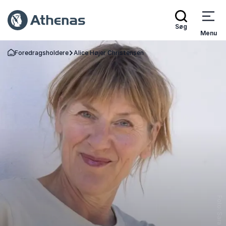
Søg
Menu
Foredragsholdere
Alice Højer Christensen
Tilbage til forsiden
Foto: Sara Galbiati