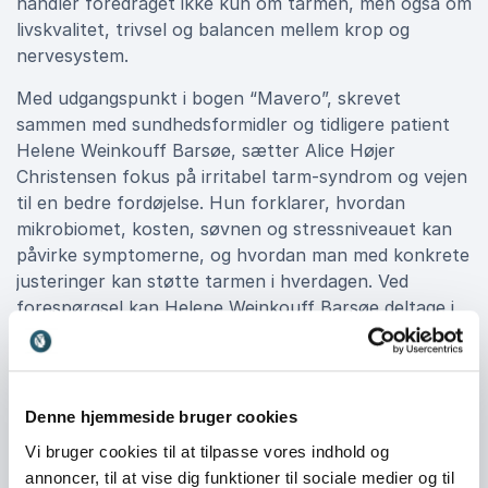
handler foredraget ikke kun om tarmen, men også om
livskvalitet, trivsel og balancen mellem krop og
nervesystem.
Med udgangspunkt i bogen “Mavero”, skrevet
sammen med sundhedsformidler og tidligere patient
Helene Weinkouff Barsøe, sætter Alice Højer
Christensen fokus på irritabel tarm-syndrom og vejen
til en bedre fordøjelse. Hun forklarer, hvordan
mikrobiomet, kosten, søvnen og stressniveauet kan
påvirke symptomerne, og hvordan man med konkrete
justeringer kan støtte tarmen i hverdagen. Ved
forespørgsel kan Helene Weinkouff Barsøe deltage i
foredraget og bidrage med patientperspektivet.
Fra forskning til konkrete råd i
Denne hjemmeside bruger cookies
hverdagen
Vi bruger cookies til at tilpasse vores indhold og
annoncer, til at vise dig funktioner til sociale medier og til