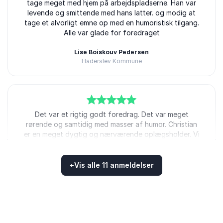
tage meget med hjem på arbejdspladserne. Han var
levende og smittende med hans latter. og modig at
tage et alvorligt emne op med en humoristisk tilgang.
Alle var glade for foredraget
Lise Boiskouv Pedersen
Haderslev Kommune
Christian Fuhlendorff
5
ud af
Det var et rigtig godt foredrag. Det var meget
5
rørende og samtidig med masser af humor. Christian
er en meget dygtig og nærværende oplægsholder. Vi
er meget tilfredse med vores valg af Christian til at
holde oplæg til markeringen af Sindets dag i Viborg
2025.
+
Vis alle 11 anmeldelser
Bedømt
5.00
/5 baseret på
11
kundeanmeldelser
Charlotte Maagaard
Viborg Kommune
Christian Fuhlendorff