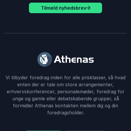
selvironi deler Christian både de svære og de
Tilmeld nyhedsbrev
sjove øjeblikke fra sin rejse. Foredraget er en
blanding af ærlighed, sårbarhed og inspiration –
og han tager sig gerne tid til at besvare
spørgsmål fra publikum.
Oplev en fortælling om at vende udfordringer til
styrker, om at bryde med forventninger – og
om, hvordan det, der engang virkede som en
hindring, i virkeligheden kan blive din største
styrke.
Vi tilbyder foredrag inden for alle prisklasser, så hvad
enten der er tale om store arrangementer,
erhvervskonferencer, personalemøder, foredrag for
unge og gamle eller debatskabende grupper, så
formidler Athenas kontakten mellem dig og din
foredragsholder.