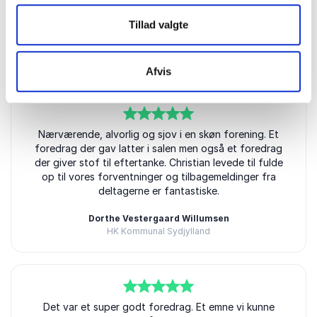
Tillad valgte
Kundeanmeldelser
Afvis
5
Nærværende, alvorlig og sjov i en skøn forening. Et
ud af
5
foredrag der gav latter i salen men også et foredrag
der giver stof til eftertanke. Christian levede til fulde
op til vores forventninger og tilbagemeldinger fra
deltagerne er fantastiske.
Dorthe Vestergaard Willumsen
HK Kommunal Sydjylland
Christian Fuhlendorff
5
ud af
Det var et super godt foredrag. Et emne vi kunne
5