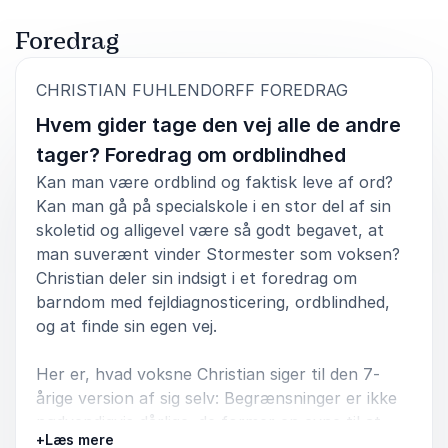
Foredrag
5
Et fantastisk foredrag, som er både underholdende
ud af
5
og utrolig tankvækkende.
:
CHRISTIAN FUHLENDORFF FOREDRAG
Jens Frostholm
Hvem gider tage den vej alle de andre
Langagerskolen
Christian Fuhlendorff
tager? Foredrag om ordblindhed
Kan man være ordblind og faktisk leve af ord?
Kan man gå på specialskole i en stor del af sin
skoletid og alligevel være så godt begavet, at
5
ud af
inspirerende, morsomt, aktuelle dilemmaer, perfekt
5
levering, rørende
man suverænt vinder Stormester som voksen?
Christian deler sin indsigt i et foredrag om
Zenia Foskjær
barndom med fejldiagnosticering, ordblindhed,
Faglig Klub for sygeplejersker og radiografer
og at finde sin egen vej.
Christian Fuhlendorff
Her er, hvad voksne Christian siger til den 7-
årige version af sig selv: Begrænsninger er ikke
5
Christian rammer et rigtig godt niveau mellem stand
ud af
5
nødvendigvis dårlige; de former en evne til at
up og foredrag om det at være ung.
+
Læs mere
tænke anderledes, afgørende som voksen.