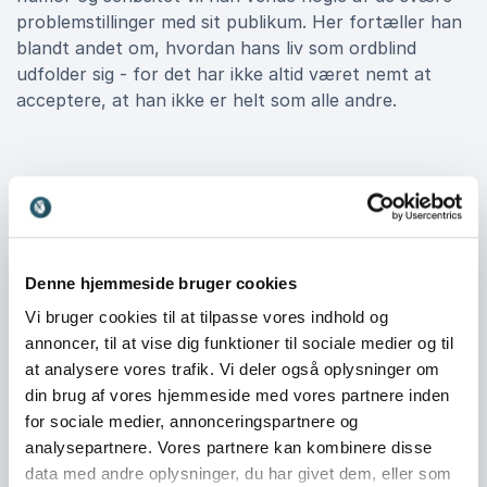
problemstillinger med sit publikum. Her fortæller han
blandt andet om, hvordan hans liv som ordblind
udfolder sig - for det har ikke altid været nemt at
acceptere, at han ikke er helt som alle andre.
Book Christian Fuhlendorff til dit
næste arrangement
Vil du give dit publikum en oplevelse, hvor humor og
indsigt går hånd i hånd? Så er Christian Fuhlendorff
Denne hjemmeside bruger cookies
det oplagte valg. Med sin brede erfaring, sin stærke
Vi bruger cookies til at tilpasse vores indhold og
fortælling om at vende begrænsninger til styrker og
annoncer, til at vise dig funktioner til sociale medier og til
sin uovertrufne evne til at underholde, er han en af
at analysere vores trafik. Vi deler også oplysninger om
de mest eftertragtede foredragsholdere og komikere i
din brug af vores hjemmeside med vores partnere inden
Danmark.
for sociale medier, annonceringspartnere og
analysepartnere. Vores partnere kan kombinere disse
Book Christian Fuhlendorff til jeres næste
data med andre oplysninger, du har givet dem, eller som
arrangement – og vær garanteret en oplevelse, der