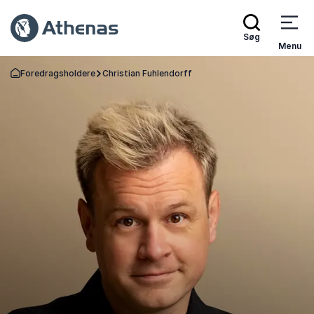
Søg
Menu
Foredragsholdere
Christian Fuhlendorff
Tilbage til forsiden