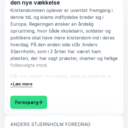
den nye vækkelse
Kristendommen oplever er uventet fremgang i
denne tid, og islams indflydelse breder sig i
Europa. Regeringen ønsker en åndelig
5
ud af
Anders var helt fantastisk!! Han formåede, at give
5
oprustning, hvor både skolebørn, soldater og
det hele det løft der var behov for. At han var her
politikere skal have mere kristendom ind i deres
hele dagen, gjorde at han fik sat fokus på den røde
hverdag. På den anden side står Anders
tråd. Han fik alle til at gå hjem med et smil på læben.
Stjernholm, som i 2 årtier har været ham
Tilbagemeldingen fra deltagerne var at Anders ramte
ateisten, der har sagt præster, imamer og hellige
plet med hans humor og formidling om emnet.
folkevalgte imod.
Malene V. Buxbom
Aarhus Business College
Når han kigger i forskning, data og statistik er
billedet nemlig helt omvendt: Mere kristendom
+
Læs mere
giver os ikke mere demokrati, lighed og frihed.
Og i dette foredrag uddyber han hvorfor.
: Anders Stjernholm Åndelig nedrustnin
Forespørg
5
Anders hold ikke et foredrag, men var konferencier
ud af
5
Er Danmark et kristent land? Og er du
på en “ungedag”, hvilket han gjorde super godt,
overhovedet et kristent menneske? Hvordan
ramte de unges sprog og havde godt greb om
skal Danmark og Europa håndtere islams
dagen.
:
ANDERS STJERNHOLM FOREDRAG