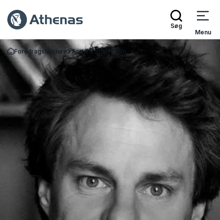
Søg
Menu
Foredragsholdere
Anders Stjernholm
Tilbage til forsiden