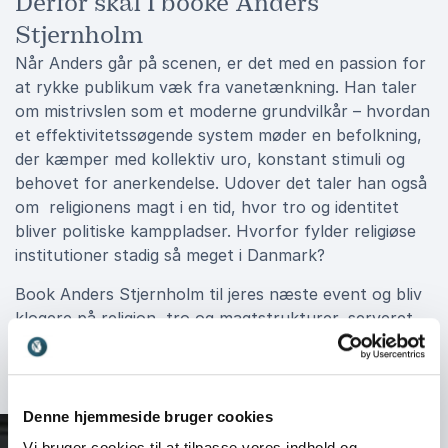
Derfor skal I booke Anders
Stjernholm
Når Anders går på scenen, er det med en passion for
at rykke publikum væk fra vanetænkning. Han taler
om mistrivslen som et moderne grundvilkår – hvordan
et effektivitetssøgende system møder en befolkning,
der kæmper med kollektiv uro, konstant stimuli og
behovet for anerkendelse. Udover det taler han også
om religionens magt i en tid, hvor tro og identitet
bliver politiske kamppladser. Hvorfor fylder religiøse
institutioner stadig så meget i Danmark?
Book Anders Stjernholm til jeres næste event og bliv
klogere på religion, tro og magtstrukturer, serveret
med en god mængde humor.
Denne hjemmeside bruger cookies
Vi bruger cookies til at tilpasse vores indhold og