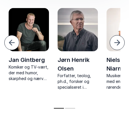
orrige
Næst
Jan Gintberg
Jørn Henrik
Niels Ro
Komiker og TV-vært,
Olsen
Niarn
der med humor,
Forfatter, teolog,
Musiker og 
skarphed og nærvær
ph.d., forsker og
med en ærl
inspirerer til mere
specialiseret i
rørende for
arbejdsglæde,
formidlingens kunst
om livet so
modstandskraft og
med foredrag om
misbruget o
kreativitet i
kreativitet, sorg, og
til ædrueli
hverdagen.
livets paradokser og
store spørgsmål.