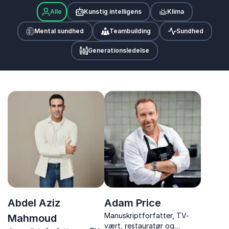
Alle
Kunstig intelligens
Klima
Mental sundhed
Teambuilding
Sundhed
Generationsledelse
Abdel Aziz
Adam Price
Manuskriptforfatter, TV-
Mahmoud
vært, restauratør og