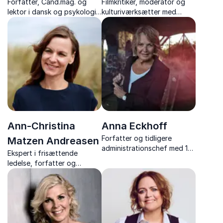
Forfatter, Cand.mag. og
Filmkritiker, moderator og
lektor i dansk og psykologi.
kulturiværksætter med
Ann E. Knudsen formidler
mange års erfaring fra tv,
neuropsykologi og
medier og live-scener.
pædagogik med indsigt og
humor.
Ann-Christina
Anna Eckhoff
Forfatter og tidligere
Matzen Andreasen
administrationschef med 15
Ekspert i frisættende
års erfaring fra verdens
ledelse, forfatter og
brændpunkter, formidler
inspirerende
ærlige og stærke
foredragsholder
fortællinger, der rører,
udfordrer og inspirerer.