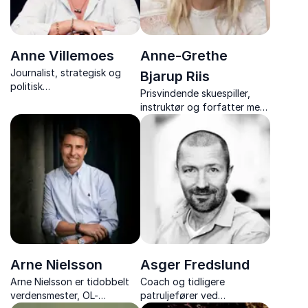
Anne Villemoes
Anne-Grethe
Journalist, strategisk og
Bjarup Riis
politisk
Prisvindende skuespiller,
kommunikationsrådgiver,
instruktør og forfatter med
Anne Villemoes, leverer
foredrag om
humoristiske og skarpe
historiefortælling,
foredrag om
kreativitet og livsmod.
kommunikation, branding og
ledelse.
Arne Nielsson
Asger Fredslund
Arne Nielsson er tidobbelt
Coach og tidligere
verdensmester, OL-
patruljefører ved