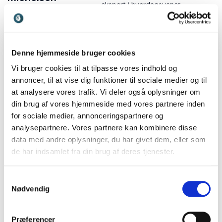
ekspert i hverdagsvaner,
Sanger, sangskriver og
trends og tendenser i tiden
fortæller med stærk
kunstnerisk og personlig
erfaring – få indblik i livets
kriser, kreativitet og
Denne hjemmeside bruger cookies
musikkens forvandlende
Vi bruger cookies til at tilpasse vores indhold og
kraft.
annoncer, til at vise dig funktioner til sociale medier og til
at analysere vores trafik. Vi deler også oplysninger om
din brug af vores hjemmeside med vores partnere inden
for sociale medier, annonceringspartnere og
analysepartnere. Vores partnere kan kombinere disse
Anne Hjernøe
Anne Linnet
data med andre oplysninger, du har givet dem, eller som
TV-kok, forfatter og
Mød musiker og sangskriver,
de har indsamlet fra din brug af deres tjenester.
journalist, Anne Hjernøe
Anne Linnet, til et
inspirerer med
nærværende foredrag om
underholdende foredrag om
livet, musikken og de sange,
Samtykkevalg
mad, sundhed og
der har rørt og rykket
Nødvendig
motivation til bedre vaner.
generationer.
Præferencer