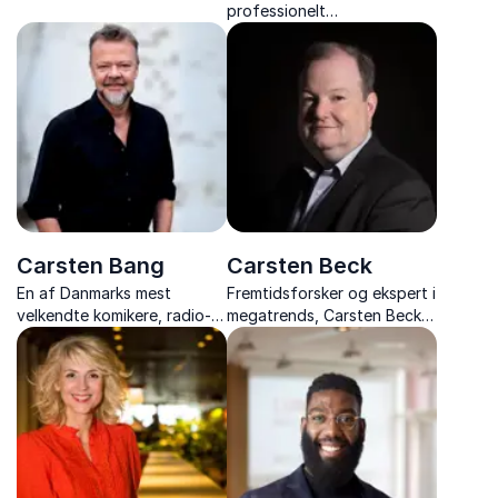
professionelt
konkrete værktøjer til
bestyrelsesmedlem, Caroline
værdiskabende lønsamtaler
Søeborg Ahlefeldt er en
skarp, autentisk og
humoristisk foredragsholder.
Carsten Bang
Carsten Beck
En af Danmarks mest
Fremtidsforsker og ekspert i
velkendte komikere, radio-
megatrends, Carsten Beck,
og tv-vært og formidler, gør
giver jer indsigt i fremtidens
humor til et vigtigt værktøj i
samfund, forandringer og
hverdagen og kulturen på
strategiske muligheder.
arbejdspladsen.