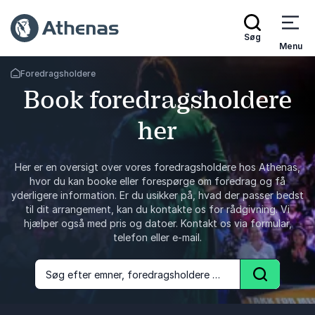
Søg
Menu
Foredragsholdere
Tilbage til forsiden
Book foredragsholdere
her
Her er en oversigt over vores foredragsholdere hos Athenas,
hvor du kan booke eller forespørge om foredrag og få
yderligere information. Er du usikker på, hvad der passer bedst
til dit arrangement, kan du kontakte os for rådgivning. Vi
hjælper også med pris og datoer. Kontakt os via formular,
telefon eller e-mail.
Søg efter emner, foredragsholdere og foredrag
Søg