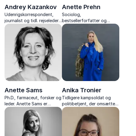
Andrey Kazankov
Anette Prehn
Udenrigskorrespondent,
Sociolog,
journalist og tidl. rejseleder
bestsellerforfatter og
med ekspertise i Rusland og
ekspert i ledelse, læring og
Ukraine
vaneændring
Anette Sams
Anika Tronier
Ph.D., farmaceut, forsker og
Tidligere kampsoldat og
leder. Anette Sams er
politibetjent, der omsætter
ekspert i sundhed, sukker
frygt, mod og ansvar til
og biologik – og en unik
konkret adfærd, kultur og
formidler med stor
psykologisk tryghed i
gennemslagskraft.
organisationer.