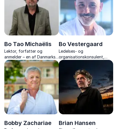
resultater gennem stærke
relationer.
Bo Tao Michaëlis
Bo Vestergaard
Lektor, forfatter og
Ledelses- og
anmelder – en af Danmarks
organisationskonsulent,
førende eksperter i
underviser, og forfatter, der
litteratur og krimigenrer.
er ekspert i fair proces og
forandringsledelse
Bobby Zachariae
Brian Hansen