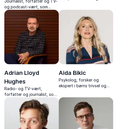
Journalist, forfatter og TV-
kogebogsforfatter, som
og podcast-vært, som
inspirerer med historier om
inspirerer med foredrag om
tv-succeser, madglæde og
diversitet, identitet og
kreativitet – kendt fra
inklusion – med humor,
“Spise med Price”.
dybde og personlige
erfaringer.
Adrian Lloyd
Aida Bikic
Psykolog, forsker og
Hughes
ekspert i børns trivsel og
Radio- og TV-vært,
skærmbrug med stærk
forfatter og journalist, som
forskningsbaggrund – få
leverer underholdende
viden og værktøjer til
foredrag om kunst, kultur
følelsesregulering og
og sprog – altid med humor
grænsesætning.
og skarpe pointer.