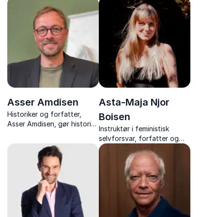
sølvvinder og en af
Slædepatruljen Sirius, Asger
Danmarks mest
Fredslund, leverer
efterspurgte
inspirerende foredrag om
foredragsholdere om
ledelse, samarbejde og
motivation og succes.
motivation
Asser Amdisen
Asta-Maja Njor
Historiker og forfatter,
Boisen
Asser Amdisen, gør historien
Instruktør i feministisk
levende med humor,
selvforsvar, forfatter og
provokation og skarpe
medlem af
pointer, der giver stof til
Ligestillingsministeriets
eftertanke.
ungepanel