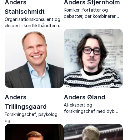
Anders
Anders Stjernholm
Komiker, forfatter og
Stahlschmidt
debattør, der kombinerer
Organisationskonsulent og
skarp samfundskritik med
ekspert i konflikthåndtering,
humoristisk kant i foredrag
ledelse og samarbejdskultur
om religion, ADHD og
politik.
Anders
Anders Øland
AI-ekspert og
Trillingsgaard
forskningschef med dyb
Forskningschef, psykolog
indsigt i både teknologi og
og
kreative brancher.
bestyrelsesformand Anders
Trillingsgaard leverer
lærerige foredrag om