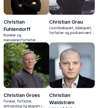
Christian
Christian Grau
Livsstilsekspert, bilekspert,
Fuhlendorff
forfatter og podcastvært,
Komiker og
Christian Grau, leverer
manuskriptforfatter
humoristiske foredrag om
Christian Fuhlendorff
biler, livsstil og trends.
kombinerer humor,
personlige historier og
skarpe indsigter i sine
foredrag, der altid rammer
publikum.
Christian Groes
Christian
Forsker, forfatter,
Waldstrøm
antropolog og ekspert i