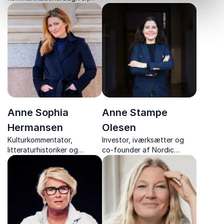
Showbiz om Morten
Anne Sofie Espersen leverer
Messerschmidt
livsbekræftende foredrag
om modgang, selvrespekt
og om styrken til at rejse sig
igen.
Anne Sophia
Anne Stampe
Hermansen
Olesen
Kulturkommentator,
Investor, iværksætter og
litteraturhistoriker og
co-founder af Nordic
meningsdanner, Anne
Female Founders, kendt fra
Sophia Hermansen, giver
"Løvens Hule". En strateg
klare perspektiver på
med baggrund i ledelse og
tidsånd, kultur og
forretningsudvikling.
generationskløfter.