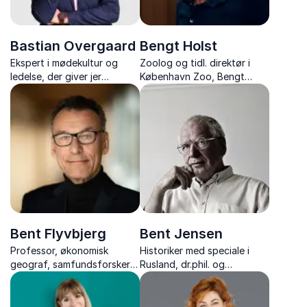
Bastian Overgaard
Bengt Holst
Ekspert i mødekultur og
Zoolog og tidl. direktør i
ledelse, der giver jer
København Zoo, Bengt
redskaber til færre
Holst, giver tankevækkende
spildmøder og mere
foredrag om dyrenes
arbejdsglæde.
verden, biodiversitet og
vores rolle i naturens
fremtid.
Bent Flyvbjerg
Bent Jensen
Professor, økonomisk
Historiker med speciale i
geograf, samfundsforsker
Rusland, dr.phil. og
og ekspert i globale
forfatter, med skarpe
megaprojekter
foredrag om
verdenshistoriens store