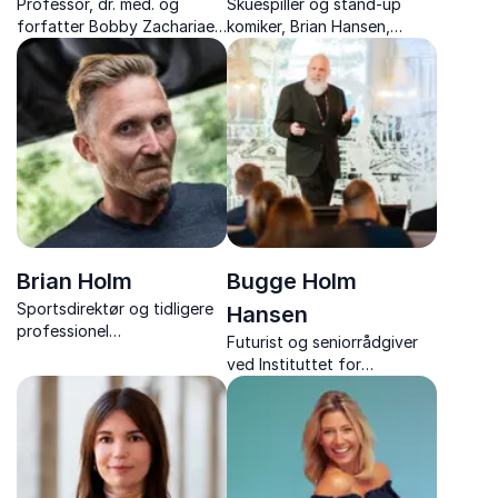
Professor, dr. med. og
Skuespiller og stand-up
forfatter Bobby Zachariae
komiker, Brian Hansen,
inspirerer med forskning og
kombinerer humor,
redskaber til
teatererfaring og
stresshåndtering, trivsel og
psykologisk indsigt i
sundhed i en travl hverdag.
engagerende foredrag om
kommunikation og
arbejdsglæde.
Brian Holm
Bugge Holm
Sportsdirektør og tidligere
Hansen
professionel
Futurist og seniorrådgiver
cykelrytter. Markant profil i
ved Instituttet for
cykelsporten inspirerer med
Fremtidsforskning, ekspert i
humor og ærlighed om livets
teknologi og innovation.
kampe og mental styrke.