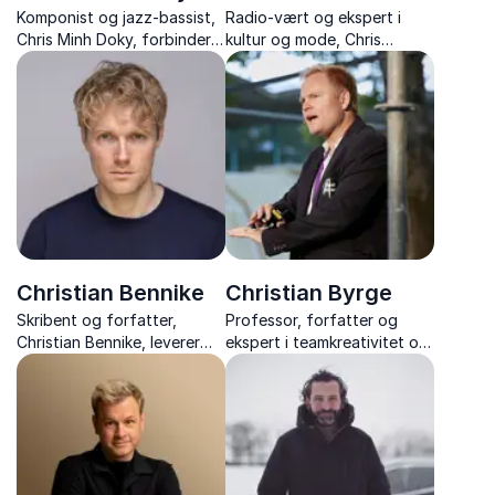
Komponist og jazz-bassist,
Radio-vært og ekspert i
Chris Minh Doky, forbinder
kultur og mode, Chris
musik, nærvær og
Pedersen, inspirerer med
samarbejde i inspirerende
foredrag om mode, kultur
foredrag.
og samfund – altid med kant
og humor.
Christian Bennike
Christian Byrge
Skribent og forfatter,
Professor, forfatter og
Christian Bennike, leverer
ekspert i teamkreativitet og
tankevækkende og
AI-støttet innovation
underholdende foredrag,
der sætter 30 års kultur og
politik i perspektiv.