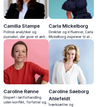
Camilla Stampe
Carla Mickelborg
Politisk analytiker og
Direktør og influencer, Carla
journalist, der giver et ærligt
Mickelborg inspirerer til at
og skarpt indblik i dansk
finde glæden i processen,
politik, faktatjek og
nå mål med ro og opdage
mediernes rolle.
sit personlige “why”.
Caroline Rønne
Caroline Søeborg
Ekspert i lønforhandling
Ahlefeldt
uden konflikt, forfatter og
Iværksætter og
tidligere salgsdirektør med