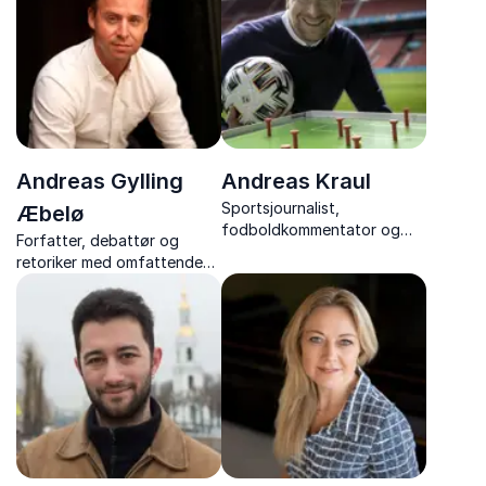
ledelse, ledergrupper og
samarbejde.
Andreas Gylling
Andreas Kraul
Sportsjournalist,
Æbelø
fodboldkommentator og
Forfatter, debattør og
forfatter, Andreas Kraul,
retoriker med omfattende
formidler fodboldens
viden om identitet,
historie og nutid med
diversitet og værdier.
indsigt, passion og
personlige oplevelser.