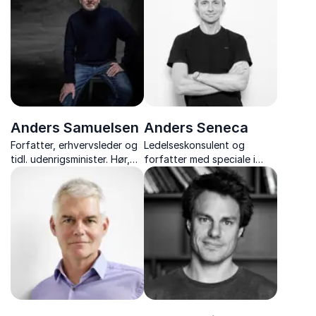
moderne krigsførelse –
balance i arbejde- og
kendt fra medier, podcasts
privatliv
og YouTube.
Anders Samuelsen
Anders Seneca
Forfatter, erhvervsleder og
Ledelseskonsulent og
tidl. udenrigsminister. Hør,
forfatter med speciale i
hvordan fællesskab,
kerneopgaven, med fokus
værdier og handlekraft gør
på hvordan vi kommer fra
Danmark til et samfund, der
hensigt til handling, og fra
lykkes mod alle odds.
standarder til succes.