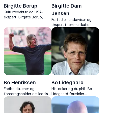
Birgitte Borup
Birgitte Dam
Kulturredaktør og USA-
Jensen
ekspert, Birgitte Borup,
Forfatter, underviser og
giver jer et levende, skarpt
ekspert i kommunikation,
og humoristisk foredrag om
Birgitte Dam Jensen,
USA’s politik, kultur og de
inspirerer med foredrag om
strømninger, der påvirker os
mental styrke og robusthed.
alle.
Bo Henriksen
Bo Lidegaard
Fodboldtræner og
Historiker og dr. phil., Bo
foredragsholder om ledelse,
Lidegaard formidler
kultur og præstation,
Danmarks historie og politik
inspirerer med ærlige
med indsigt og nærvær.
erfaringer og vejen til