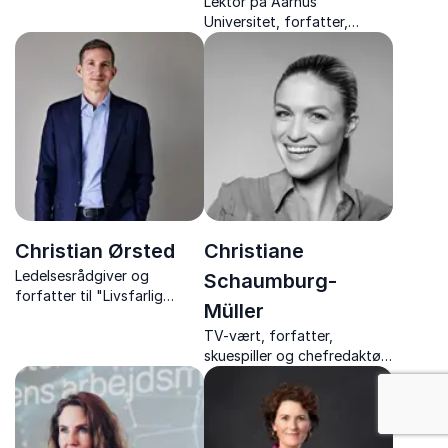
Lektor på Aarhus
høvdingeledelse og
Universitet, forfatter,
neurodiversitet.
konsulent og ekspert i
samarbejde, vidensdeling og
netværk
Christian Ørsted
Christiane
Ledelsesrådgiver og
Schaumburg-
forfatter til "Livsfarlig
Müller
ledelse" og "Fatale
forandringer". En af de mest
TV-vært, forfatter,
anvendte eksperter inden
skuespiller og chefredaktør
for ledelse og psykologisk
Christiane Schaumburg-
tryghed.
Müller inspirerer med
foredrag om karriere, livsstil
og personlige drømme