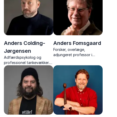
humor og værktøjer.
forfatter til bestselleren
"AI-epoken"
Anders Colding-
Anders Fomsgaard
Forsker, overlæge,
Jørgensen
adjungeret professor i
Adfærdspsykolog og
infektionsmedicin og
professionel tankevækker.
bestsellerforfatter. En af
Taler især om vaner, adfærd
Danmarks mest markante
og menneskers forhold til
formidlere om virus og
teknologi og AI.
vacciner.