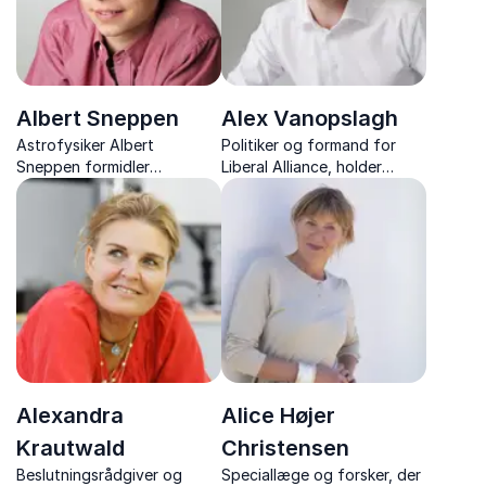
Albert Sneppen
Alex Vanopslagh
Astrofysiker Albert
Politiker og formand for
Sneppen formidler
Liberal Alliance, holder
komplekse emner om
ærlige foredrag om ansvar,
universet, sorte huller og
personlig udvikling og
kosmologi med både
ledelse – baseret på egne
passion og forståelighed.
erfaringer fra dansk politik.
Alexandra
Alice Højer
Krautwald
Christensen
Beslutningsrådgiver og
Speciallæge og forsker, der