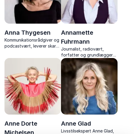
Anna Thygesen
Annamette
Kommunikationsrådgiver og
Fuhrmann
podcastvært, leverer skarpe
Journalist, radiovært,
og sjove foredrag om
forfatter og grundlægger
branding og kommunikation
af Danmarks største
– med erfaring fra toppen
menopause-community på
af dansk erhvervsliv og
Instagram, fortæller om
mediebranchen.
overgangsalderen gennem
humor og ærlighed.
Anne Dorte
Anne Glad
Livsstilsekspert Anne Glad,
Michelsen