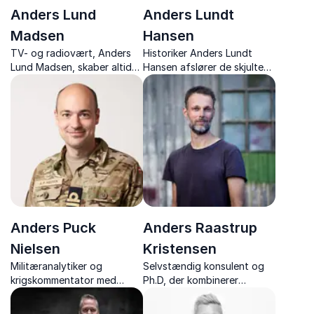
Anders Lund
Anders Lundt
Madsen
Hansen
TV- og radiovært, Anders
Historiker Anders Lundt
Lund Madsen, skaber altid
Hansen afslører de skjulte
god stemning. Book ham til
sider af Danmarks historie
foredrag, quiz eller som
og udfordrer myterne om
vært – intelligent, erfaren
vikingetiden.
og aldrig kedelig.
Anders Puck
Anders Raastrup
Nielsen
Kristensen
Militæranalytiker og
Selvstændig konsulent og
krigskommentator med
Ph.D, der kombinerer
omfattende indsigt i
forskning og formidling i
Ukraine, Rusland og
foredrag om selvledelse og