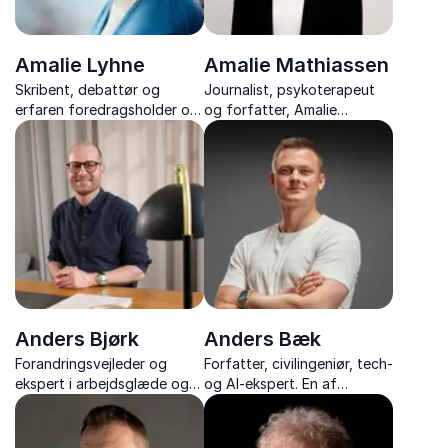
Amalie Lyhne
Amalie Mathiassen
Skribent, debattør og
Journalist, psykoterapeut
erfaren foredragsholder om
og forfatter, Amalie
politik, samfund, ligestilling
Mathiassen, taler ærligt og
og offentlig debat, der
stærkt om svigt, dobbeltliv
åbner for refleksion og
og vejen tilbage.
nødvendig dialog.
Anders Bjørk
Anders Bæk
Forandringsvejleder og
Forfatter, civilingeniør, tech-
ekspert i arbejdsglæde og
og AI-ekspert. En af
trivsel, der giver sin
Danmarks mest benyttede
ekspertise på håndtering af
foredragsholdere om
forandringer med nærvær,
kunstig intelligens og