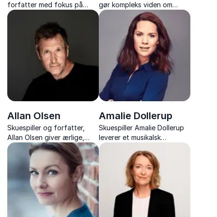
forfatter med fokus på
gør kompleks viden om
ledelse og strategi, der
tarmsundhed, IBS og
ruster jer til fremtidens
mikrobiomet konkret og
arbejdsmarked med
brugbar.
nærværende og lærende
foredrag.
Allan Olsen
Amalie Dollerup
Skuespiller og forfatter,
Skuespiller Amalie Dollerup
Allan Olsen giver ærlige,
leverer et musikalsk
rørende og humoristiske
foredrag med varme,
foredrag om livet,
kendte sange og levende
alkoholisme og vejen til
historier.
forandring.