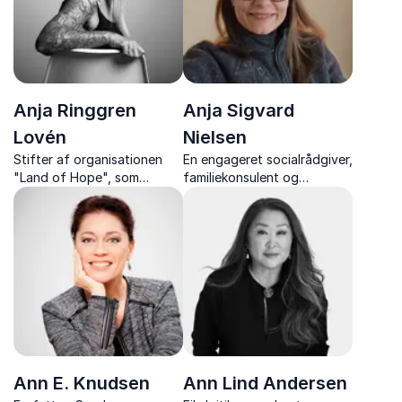
Anja Ringgren
Anja Sigvard
Lovén
Nielsen
Stifter af organisationen
En engageret socialrådgiver,
"Land of Hope", som
familiekonsulent og
inspirerer med sin modige
forfatter, der med
kamp for Afrikas børn – et
anerkendende pædagogik
foredrag om håb, vilje og
og forskning styrker
menneskelighed.
selvværdet hos
temperamentsfulde og
sårbare børn.
Ann E. Knudsen
Ann Lind Andersen