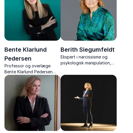
konflikter.
Bente Klarlund
Berith Siegumfeldt
Ekspert i narcissisme og
Pedersen
psykologisk manipulation,
Professor og overlæge
der giver jer viden, indsigt
Bente Klarlund Pedersen
og værktøjer til at håndtere
leverer humoristiske og
svære relationer.
inspirerende foredrag om
sundhed, motion og
livskvalitet.