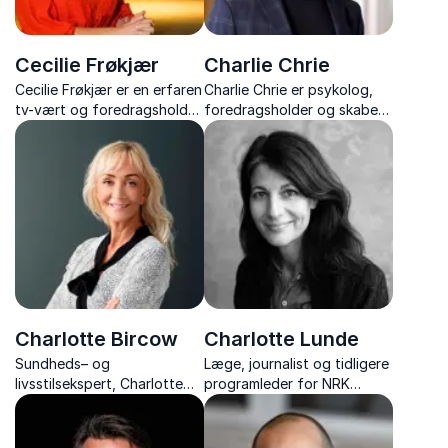
Cecilie Frøkjær
Charlie Chrie
Cecilie Frøkjær er en erfaren
Charlie Chrie er psykolog,
tv-vært og foredragsholder,
foredragsholder og skaber
der med varme og humor
af TikTokTerapi med fokus
deler indsigter fra et liv
på trivsel, selvudvikling og
fyldt med nærværende
mental sundhed.
samtaler og inspirerende
møder.
Charlotte Bircow
Charlotte Lunde
Sundheds– og
Læge, journalist og tidligere
livsstilsekspert, Charlotte
programleder for NRK
Bircow, motiverer med
Barne-TV med foredrag om
livsglæde, humor og styrke
legens enestående
til både arbejde og privatliv.
betydning for sundhed og