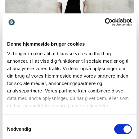
Bente Klarlund
Denne hjemmeside bruger cookies
Bente Klarlund er overlæge, professor og
Vi bruger cookies til at tilpasse vores indhold og
forfatter og holder humoristiske, tankevækkende
annoncer, til at vise dig funktioner til sociale medier og til
og inspirerende foredrag og kurser om sundhed
at analysere vores trafik. Vi deler også oplysninger om
din brug af vores hjemmeside med vores partnere inden
og fysisk aktivitet, som målrettes almindelige
for sociale medier, annonceringspartnere og
borgere, sundhedsfagligt personale, politikere og
analysepartnere. Vores partnere kan kombinere disse
andre beslutningstagere. Bente er i øvrigt
data med andre oplysninger, du har givet dem, eller som
forfatter til mere end 500 videnskabelige artikler
de har indsamlet fra din brug af deres tjenester.
og bøger og har modtaget adskillige priser for sin
forskning.
Samtykkevalg
Nødvendig