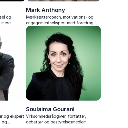
Mark Anthony
vsel og
Iværksættercoach, motivations- og
l mere
engagementsekspert med foredrag
med humor,
fyldt med indsigt, værktøjer og
øjer, der gør
inspiration til varig forandring.
Soulaima Gourani
r og ekspert
Virksomhedsrådgiver, forfatter,
n og
debattør og bestyrelsesmedlem