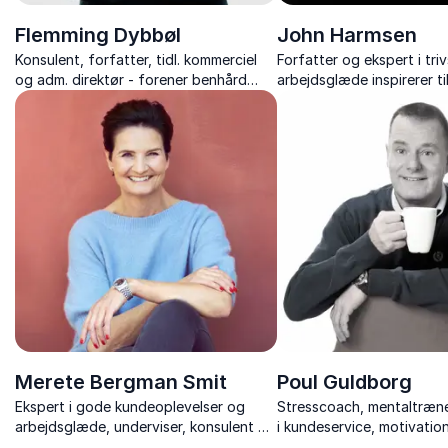
Flemming Dybbøl
John Harmsen
Konsulent, forfatter, tidl. kommerciel
Forfatter og ekspert i tri
og adm. direktør - forener benhård
arbejdsglæde inspirerer ti
erhvervsstrategi med rockens
arbejdsglæde og trivsel 
kreativitet i foredrag om ledelse,
indsigt og konkrete værkt
innovation og samspil.
en forskel i hverdagen.
Merete Bergman Smit
Poul Guldborg
Ekspert i gode kundeoplevelser og
Stresscoach, mentaltræne
arbejdsglæde, underviser, konsulent og
i kundeservice, motivatio
forfatter
arbejdsglæde