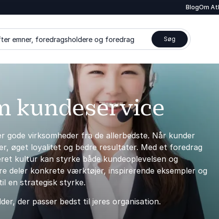
Blog
Om At
ter emner, foredragsholdere og foredrag
Søg
om kundeservice
er gode virksomheder fra de allerbedste. Når kunder
er, øget loyalitet og bedre resultater. Med et foredrag
teret kultur kan styrke både kundeoplevelsen og
 deler konkrete værktøjer, inspirerende eksempler og
il en strategisk styrke.
r, der passer bedst til jeres organisation.