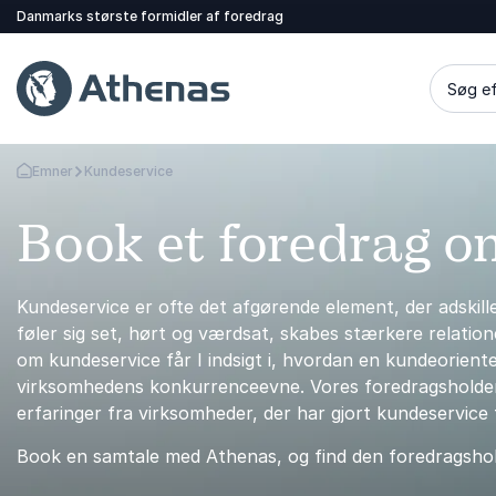
Danmarks største formidler af foredrag
Søg ef
Emner
Kundeservice
Tilbage til forsiden
Book et foredrag 
Kundeservice er ofte det afgørende element, der adskill
føler sig set, hørt og værdsat, skabes stærkere relation
om kundeservice får I indsigt i, hvordan en kundeorien
virksomhedens konkurrenceevne. Vores foredragsholdere
erfaringer fra virksomheder, der har gjort kundeservice t
Book en samtale med Athenas, og find den foredragsholde