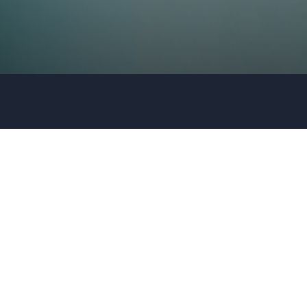
Firma / Organisation
Evt. detaljer om dit arrangement
Send forespørgsel
Eller ring
35 11 21 31