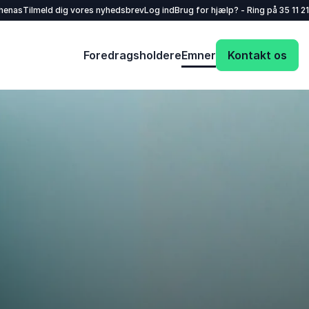
henas
Tilmeld dig vores nyhedsbrev
Log ind
Brug for hjælp? - Ring på
35 11 21
Foredragsholdere
Emner
Kontakt os
Dit navn
*
E-mail
*
Dit telefonnummer