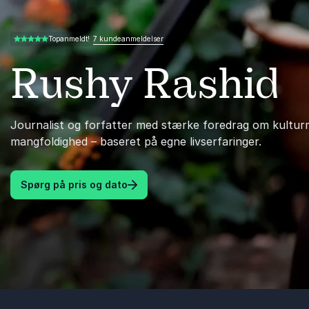
7 kundeanmeldelser
Topanmeldt!
5.00 ud af 5
Rushy Rashid
Journalist og forfatter med stærke foredrag om kultur
mangfoldighed – baseret på egne livserfaringer.
Spørg på pris og dato