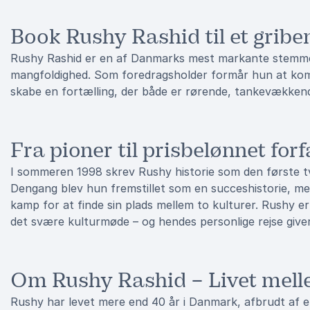
Book Rushy Rashid til et gribe
Rushy Rashid er en af Danmarks mest markante stemmer
mangfoldighed. Som foredragsholder formår hun at kombi
skabe en fortælling, der både er rørende, tankevækkend
Fra pioner til prisbelønnet forf
I sommeren 1998 skrev Rushy historie som den første 
Dengang blev hun fremstillet som en succeshistorie, m
kamp for at finde sin plads mellem to kulturer. Rushy er 
det svære kulturmøde – og hendes personlige rejse giver
Om Rushy Rashid – Livet mell
Rushy har levet mere end 40 år i Danmark, afbrudt af e