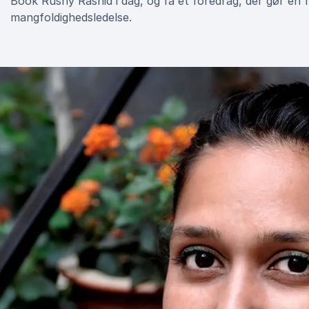
Book Rushy Rashid i dag, og få et foredrag, der gør en
mangfoldighedsledelse.