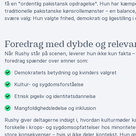
få en "ordentlig pakistansk opdragelse". Hun har kæmpe
traditionelle pakistanske kønsrollemønster – en balance,
svære valg: Hun valgte frihed, demokrati og ligestilling 
Foredrag med dybde og releva
Når Rushy står på scenen, leverer hun ikke kun fakta – h
foredrag spænder over emner som:
Demokratiets betydning og kvinders valgret
Kultur- og sygdomsforståelse
Etnisk pigeliv og identitetsdannelse
Mangfoldighedsledelse og inklusion
Rushy giver deltagerne indsigt i, hvordan kulturmøder 
forskelle i krops- og sygdomsopfattelser hos minoritet
store konsekvenser – hvis vi ikke deler kontekst. Hun gi