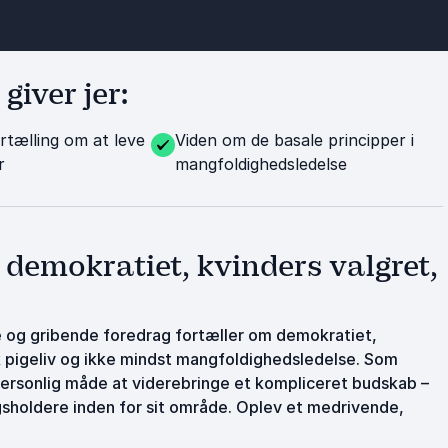
iver jer:
rtælling om at leve
Viden om de basale principper i
r
mangfoldighedsledelse
 demokratiet, kvinders valgret,
lde og gribende foredrag fortæller om demokratiet,
k pigeliv og ikke mindst mangfoldighedsledelse. Som
ersonlig måde at viderebringe et kompliceret budskab –
gsholdere inden for sit område. Oplev et medrivende,