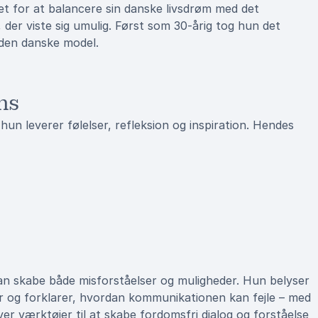
t for at balancere sin danske livsdrøm med det
 der viste sig umulig. Først som 30-årig tog hun det
i den danske model.
ns
un leverer følelser, refleksion og inspiration. Hendes
kan skabe både misforståelser og muligheder. Hun belyser
er og forklarer, hvordan kommunikationen kan fejle – med
ver værktøjer til at skabe fordomsfri dialog og forståelse