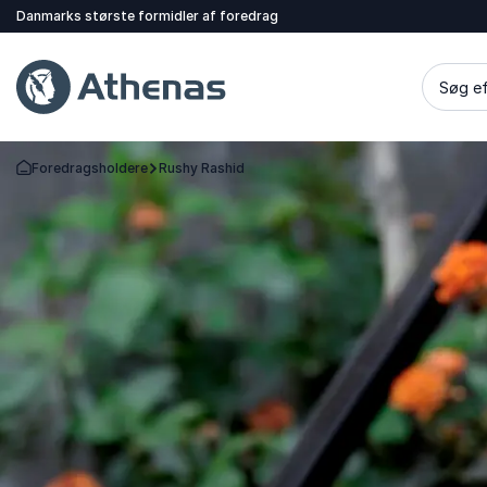
Danmarks største formidler af foredrag
Søg ef
Foredragsholdere
Rushy Rashid
Tilbage til forsiden