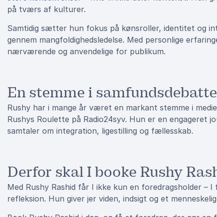
på tværs af kulturer.
Samtidig sætter hun fokus på kønsroller, identitet og i
gennem mangfoldighedsledelse. Med personlige erfarin
nærværende og anvendelige for publikum.
En stemme i samfundsdebatt
Rushy har i mange år været en markant stemme i medie
Rushys Roulette på Radio24syv. Hun er en engageret jo
samtaler om integration, ligestilling og fællesskab.
Derfor skal I booke Rushy Ras
Med Rushy Rashid får I ikke kun en foredragsholder – I f
refleksion. Hun giver jer viden, indsigt og et menneskeli