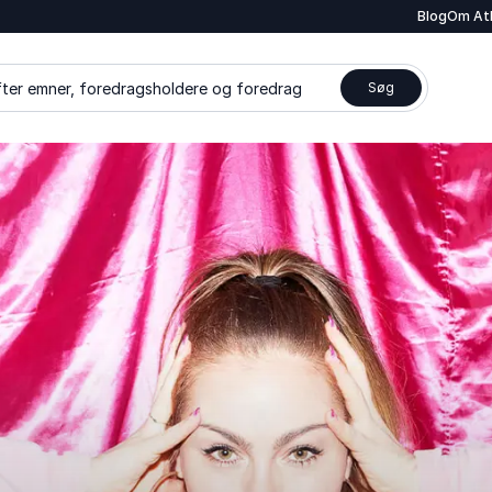
Blog
Om At
ter emner, foredragsholdere og foredrag
Søg