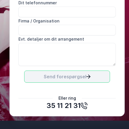
Dit telefonnummer
Firma / Organisation
Evt. detaljer om dit arrangement
Send forespørgsel
Anna Rønberg Holgersen
Den Lave Højskole
Eller ring
35 11 21 31