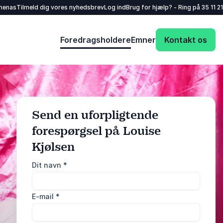
henas
Tilmeld dig vores nyhedsbrev
Log ind
Brug for hjælp? - Ring på
35 11 21
Foredragsholdere
Emner
Kontakt os
Send en uforpligtende
forespørgsel på Louise
: @Model.ProfileF
Send forespørgsel
Kjølsen
Dit navn
*
Eller ring
35 11 21 31
E-mail
*