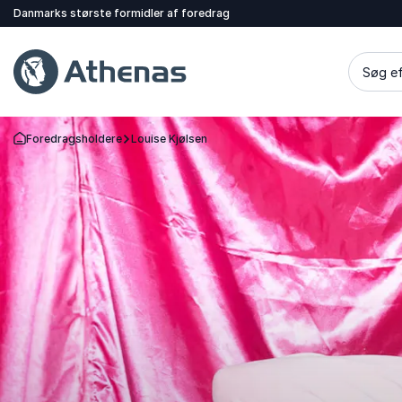
Danmarks største formidler af foredrag
Søg ef
Foredragsholdere
Louise Kjølsen
Tilbage til forsiden