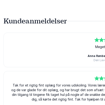
Kundeanmeldelser
5
ud af
5
Meget 
Anna Rønbe
Den Lav
5
Tak for et rigtig fint oplæg for vores udskoling. Vores lære
ud af
5
og de var glade for dit oplæg, og har brugt det som afsæt 
din tilgang til tingene fik taget hul på nogle af de snakke d
dig, så kørte det rigtig fint. Tak for hjælpen ti