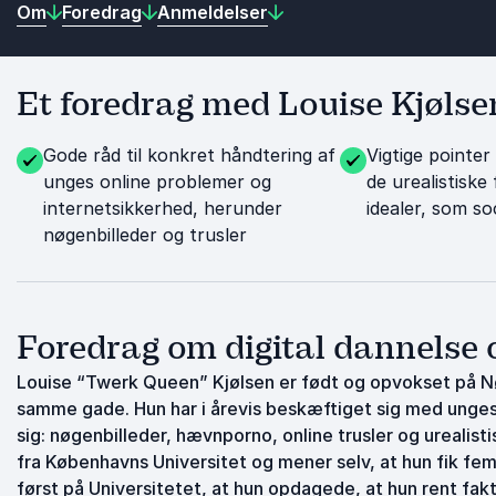
Om
Foredrag
Anmeldelser
Et foredrag med Louise Kjølsen
Gode råd til konkret håndtering af
Vigtige pointer
unges online problemer og
de urealistiske
internetsikkerhed, herunder
idealer, som so
nøgenbilleder og trusler
Foredrag om digital dannelse o
Louise “Twerk Queen” Kjølsen er født og opvokset på Nør
samme gade. Hun har i årevis beskæftiget sig med unges d
sig: nøgenbilleder, hævnporno, online trusler og urealist
fra Københavns Universitet og mener selv, at hun fik f
først på Universitetet, at hun opdagede, at hun rent fakt