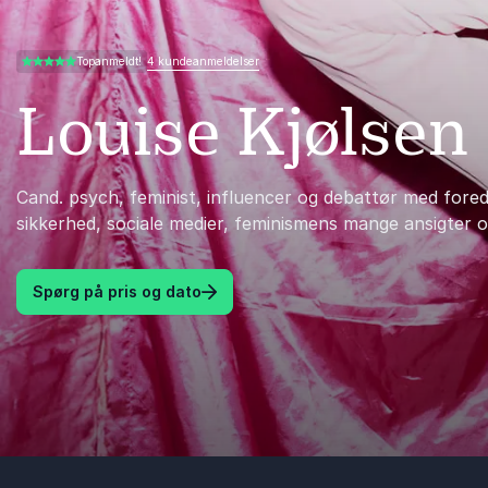
4 kundeanmeldelser
Topanmeldt!
5.00 ud af 5
Louise Kjølsen
Cand. psych, feminist, influencer og debattør med fored
sikkerhed, sociale medier, feminismens mange ansigter og
Spørg på pris og dato