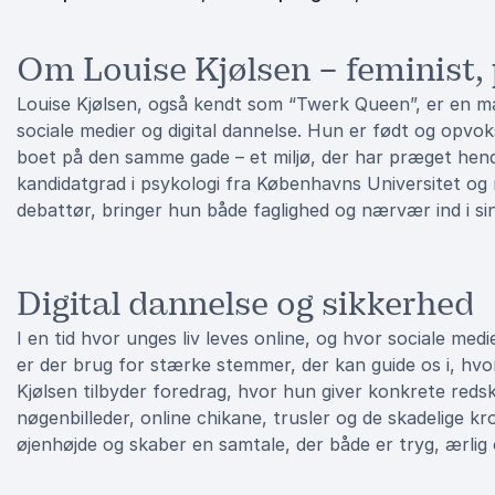
Om Louise Kjølsen – feminist,
Louise Kjølsen, også kendt som “Twerk Queen”, er en 
sociale medier og digital dannelse. Hun er født og opvo
boet på den samme gade – et miljø, der har præget hende
kandidatgrad i psykologi fra Københavns Universitet og 
debattør, bringer hun både faglighed og nærvær ind i si
Digital dannelse og sikkerhed
I en tid hvor unges liv leves online, og hvor sociale medi
er der brug for stærke stemmer, der kan guide os i, hvo
Kjølsen tilbyder foredrag, hvor hun giver konkrete reds
nøgenbilleder, online chikane, trusler og de skadelige kr
øjenhøjde og skaber en samtale, der både er tryg, ærlig 