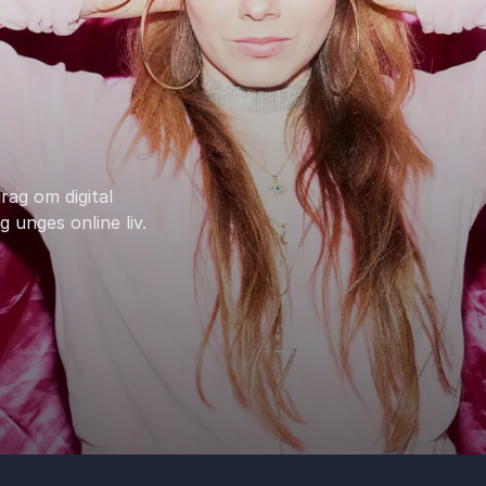
rag om digital
 unges online liv.