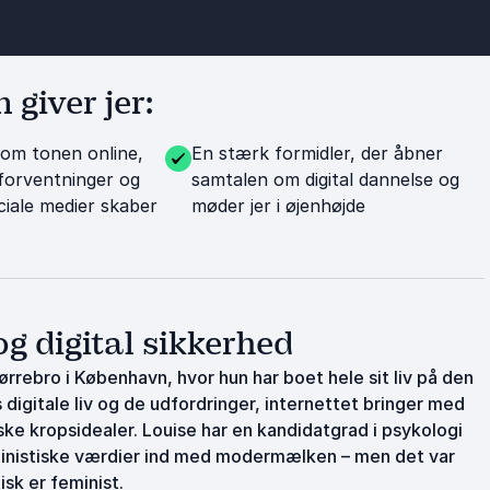
 giver jer:
 om tonen online,
En stærk formidler, der åbner
 forventninger og
samtalen om digital dannelse og
ciale medier skaber
møder jer i øjenhøjde
g digital sikkerhed
rebro i København, hvor hun har boet hele sit liv på den
igitale liv og de udfordringer, internettet bringer med
iske kropsidealer. Louise har en kandidatgrad i psykologi
eministiske værdier ind med modermælken – men det var
isk er feminist.