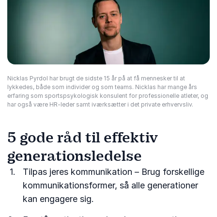
Nicklas Pyrdol har brugt de sidste 15 år på at få mennesker til at
lykkedes, både som individer og som teams. Nicklas har mange års
erfaring som sportspsykologisk konsulent for professionelle atleter, og
har også være HR-leder samt iværksætter i det private erhvervsliv.
5 gode råd til effektiv
generationsledelse
Tilpas jeres kommunikation – Brug forskellige
kommunikationsformer, så alle generationer
kan engagere sig.