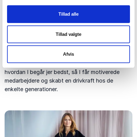
Babyboomere arbejder ofte for stabilitet, mens
yngre generationer søger meningsfulde opgaver
Tillad alle
og fleksibilitet. En god generationsleder finder
motivationselementer, der virker på tværs af
Tillad valgte
aldersgrupper. Tidligere politisk redaktør og i dag
kommunikationsdirektør for Dansk Industri,
Mette
Afvis
Østergaard
, tager med udgangspunkt i ny
forskning og egne erfaringer, og vil lære jer
hvordan I begår jer bedst, så I får motiverede
medarbejdere og skabt en drivkraft hos de
enkelte generationer.