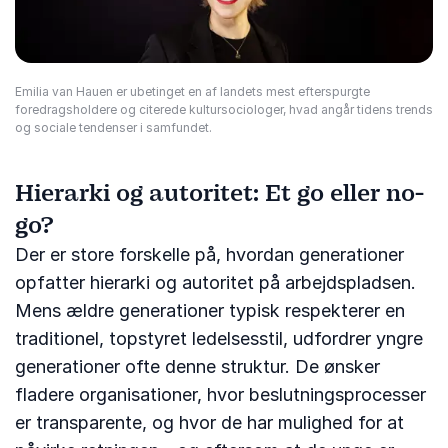
Emilia van Hauen er ubetinget en af landets mest efterspurgte
foredragsholdere og citerede kultursociologer, hvad angår tidens trends
og sociale tendenser i samfundet.
Hierarki og autoritet: Et go eller no-
go?
Der er store forskelle på, hvordan generationer
opfatter hierarki og autoritet på arbejdspladsen.
Mens ældre generationer typisk respekterer en
traditionel, topstyret ledelsesstil, udfordrer yngre
generationer ofte denne struktur. De ønsker
fladere organisationer, hvor beslutningsprocesser
er transparente, og hvor de har mulighed for at