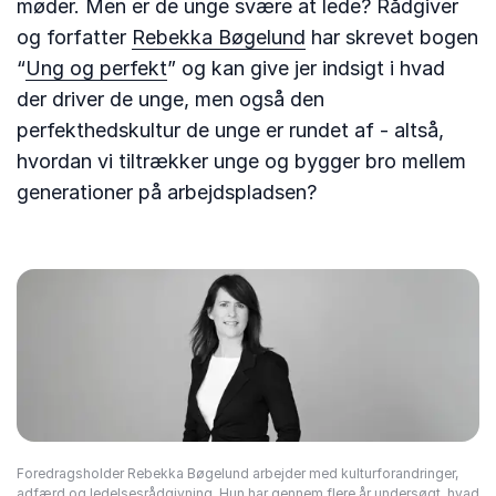
møder. Men er de unge svære at lede? Rådgiver
og forfatter
Rebekka Bøgelund
har skrevet bogen
“
Ung og perfekt
” og kan give jer indsigt i hvad
der driver de unge, men også den
perfekthedskultur de unge er rundet af - altså,
hvordan vi tiltrækker unge og bygger bro mellem
generationer på arbejdspladsen?
Foredragsholder Rebekka Bøgelund arbejder med kulturforandringer,
adfærd og ledelsesrådgivning. Hun har gennem flere år undersøgt, hvad