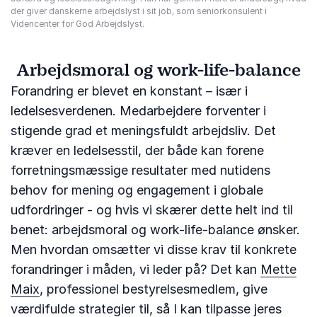
der giver danskerne arbejdslyst i sit job, som seniorkonsulent i
Videncenter for God Arbejdslyst.
Arbejdsmoral og work-life-balance
Forandring er blevet en konstant – især i
ledelsesverdenen. Medarbejdere forventer i
stigende grad et meningsfuldt arbejdsliv. Det
kræver en ledelsesstil, der både kan forene
forretningsmæssige resultater med nutidens
behov for mening og engagement i globale
udfordringer - og hvis vi skærer dette helt ind til
benet: arbejdsmoral og work-life-balance ønsker.
Men hvordan omsætter vi disse krav til konkrete
forandringer i måden, vi leder på? Det kan
Mette
Maix
, professionel bestyrelsesmedlem, give
værdifulde strategier til, så I kan tilpasse jeres