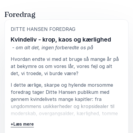
Foredrag
:
DITTE HANSEN FOREDRAG
Kvindeliv - krop, kaos og kærlighed
- om alt det, ingen forberedte os på
Hvordan endte vi med at bruge så mange år på
at bekymre os om vores lår, vores fejl og alt
det, vi troede, vi burde være?
I dette ærlige, skarpe og hylende morsomme
foredrag tager Ditte Hansen publikum med
gennem kvindelivets mange kapitler: fra
ungdommens usikkerheder og kropsidealer til
moderskab, overgangsalder, kærlighed, tomme
børneværelser og jagten på at finde fred med
+
Læs mere
sig selv.