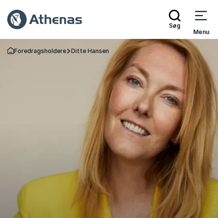
Søg
Menu
Foredragsholdere
Ditte Hansen
Tilbage til forsiden
Foto: Petra Kle