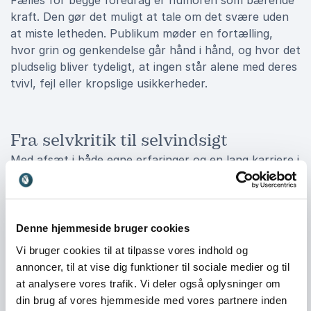
Fælles for begge foredrag er humoren som bærende
kraft. Den gør det muligt at tale om det svære uden
at miste letheden. Publikum møder en fortælling,
hvor grin og genkendelse går hånd i hånd, og hvor det
pludselig bliver tydeligt, at ingen står alene med deres
tvivl, fejl eller kropslige usikkerheder.
Fra selvkritik til selvindsigt
Med afsæt i både egne erfaringer og en lang karriere i
dansk film, tv og scenekunst formidler Ditte Hansen,
hvordan vi formes af forventninger - både dem vi
møder udefra og dem, vi pålægger os selv. Hun viser,
hvordan mange af de kampe, vi tror, er individuelle, i
Denne hjemmeside bruger cookies
virkeligheden er fælles erfaringer.
Vi bruger cookies til at tilpasse vores indhold og
annoncer, til at vise dig funktioner til sociale medier og til
at analysere vores trafik. Vi deler også oplysninger om
Et mere realistisk og mildt livssyn
din brug af vores hjemmeside med vores partnere inden