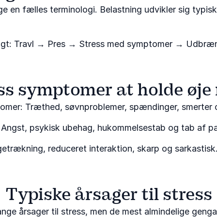
e en fælles terminologi. Belastning udvikler sig typisk 
agt: Travl → Pres → Stress med symptomer → Udbræ
ss symptomer at holde øje
omer: Træthed, søvnproblemer, spændinger, smerter
 Angst, psykisk ubehag, hukommelsestab og tab af pa
getrækning, reduceret interaktion, skarp og sarkastisk
Typiske årsager til stress
nge årsager til stress, men de mest almindelige geng