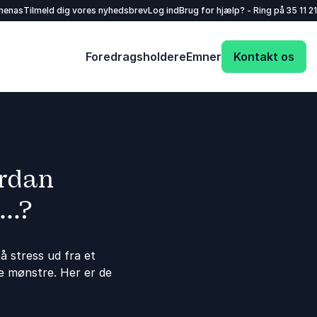
henas
Tilmeld dig vores nyhedsbrev
Log ind
Brug for hjælp? - Ring på
35 11 21
Foredragsholdere
Emner
Kontakt os
rdan
..?
på stress ud fra et
e mønstre. Her er de