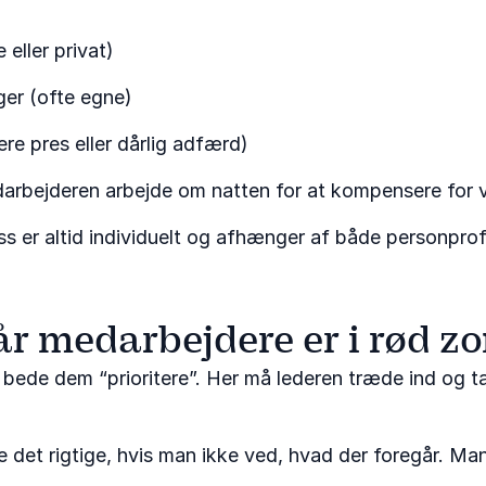
 eller privat)
ger (ofte egne)
ere pres eller dårlig adfærd)
arbejderen arbejde om natten for at kompensere for
 er altid individuelt og afhænger af både personprofi
r medarbejdere er i rød z
t bede dem “prioritere”. Her må lederen træde ind og t
e det rigtige, hvis man ikke ved, hvad der foregår. M