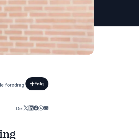
Følg
de foredrag
Del:
ing