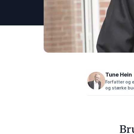
Tune Hein
Forfatter og 
og stærke bud
Br