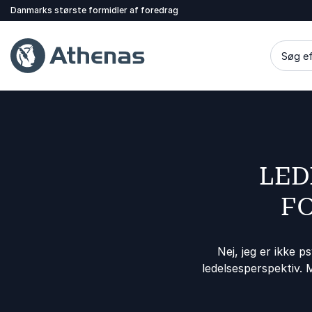
Danmarks største formidler af foredrag
Søg ef
LED
FO
Nej, jeg er ikke p
ledelsesperspektiv.