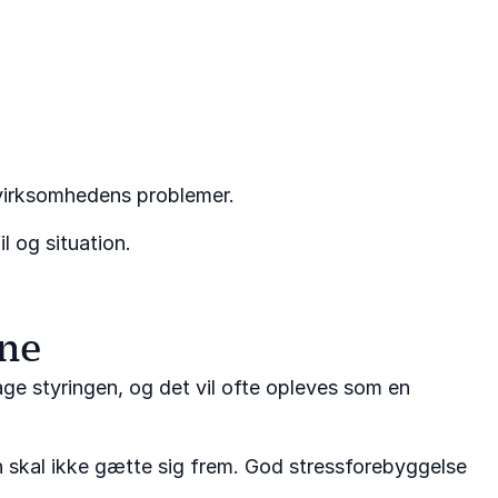
 virksomhedens problemer.
l og situation.
one
age styringen, og det vil ofte opleves som en
an skal ikke gætte sig frem. God stressforebyggelse