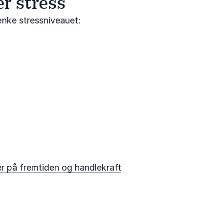
r stress
ænke stressniveauet:
r på fremtiden og handlekraft