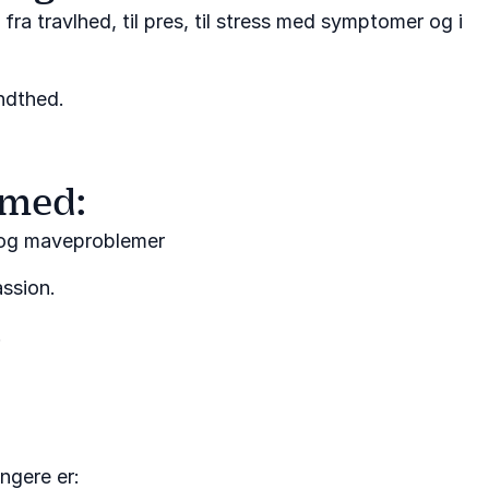
fra travlhed, til pres, til stress med symptomer og i
ndthed.
 med:
 og maveproblemer
ssion.
.
angere er: