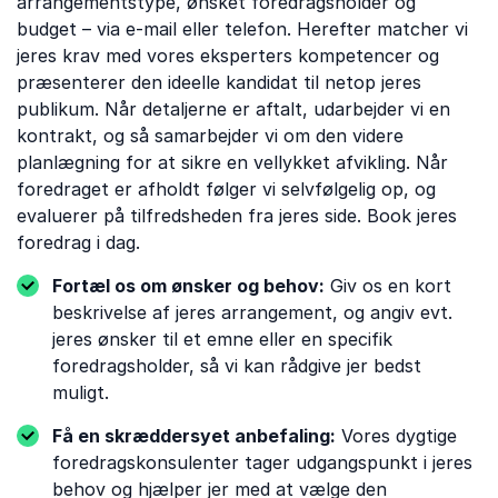
arrangementstype, ønsket foredragsholder og
budget – via e-mail eller telefon. Herefter matcher vi
jeres krav med vores eksperters kompetencer og
præsenterer den ideelle kandidat til netop jeres
publikum. Når detaljerne er aftalt, udarbejder vi en
kontrakt, og så samarbejder vi om den videre
planlægning for at sikre en vellykket afvikling. Når
foredraget er afholdt følger vi selvfølgelig op, og
evaluerer på tilfredsheden fra jeres side. Book jeres
foredrag i dag.
Fortæl os om ønsker og behov:
Giv os en kort
beskrivelse af jeres arrangement, og angiv evt.
jeres ønsker til et emne eller en specifik
foredragsholder, så vi kan rådgive jer bedst
muligt.
Få en skræddersyet anbefaling:
Vores dygtige
foredragskonsulenter tager udgangspunkt i jeres
behov og hjælper jer med at vælge den