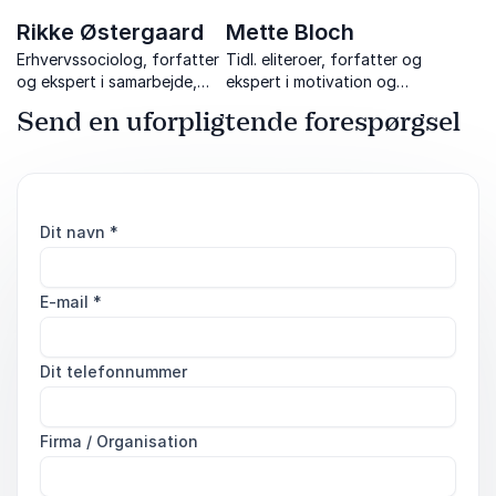
Rikke Østergaard
Mette Bloch
Erhvervssociolog, forfatter
Tidl. eliteroer, forfatter og
og ekspert i samarbejde,
ekspert i motivation og
stress og konfliktløsning
arbejdsglæde med foredrag
Send en uforpligtende forespørgsel
om arbejdsglæde, vaner og
at nå sine mål.
Dit navn
*
E-mail
*
Dit telefonnummer
Firma / Organisation