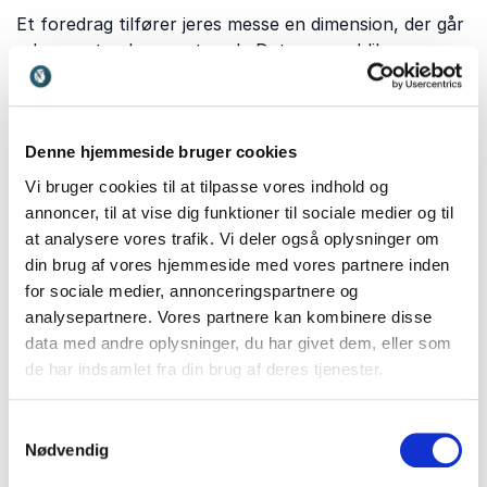
Et foredrag tilfører jeres messe en dimension, der går
ud over stande og netværk. Det øger publikums
engagement, styrker jeres messes profil og giver
besøgende og udstillere noget fælles at samles om
både fagligt og menneskeligt. Et velvalgt foredrag kan
Denne hjemmeside bruger cookies
derfor blive det deltagerne husker bagefter, og gøre
jeres messe til noget man ser frem til at komme til
Vi bruger cookies til at tilpasse vores indhold og
igen.
annoncer, til at vise dig funktioner til sociale medier og til
at analysere vores trafik. Vi deler også oplysninger om
Hvis jeres messe kredser om innovation, fremtidens
din brug af vores hjemmeside med vores partnere inden
arbejdsmarked eller teknologiens betydning for
for sociale medier, annonceringspartnere og
mennesker, er
Imran Rashid
et oplagt valg. Han
analysepartnere. Vores partnere kan kombinere disse
formidler levende om digital sundhed, menneskelig
data med andre oplysninger, du har givet dem, eller som
adfærd og teknologiske trends og giver deltagerne
de har indsamlet fra din brug af deres tjenester.
nye indsigter i, hvordan teknologi påvirker os i
hverdagen.
Samtykkevalg
Til messer, hvor man ønsker at styrke fællesskab,
Nødvendig
mental trivsel eller personlig udvikling, kan
Sisse