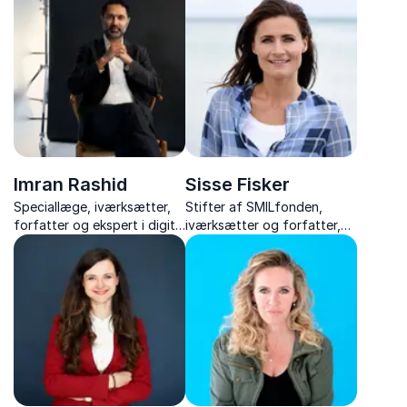
anvendte eksperter inden
kombinerer humor,
for ledelse og psykologisk
personlige historier og
tryghed.
skarpe indsigter i sine
foredrag, der altid rammer
publikum.
Imran Rashid
Sisse Fisker
Speciallæge, iværksætter,
Stifter af SMILfonden,
forfatter og ekspert i digital
iværksætter og forfatter,
sundhed
der inspirerer med stærke
historier om livsglæde, mod
og ansvar for eget liv.