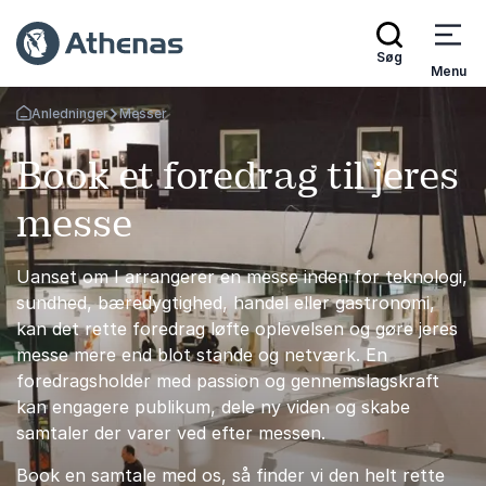
Søg
Menu
Anledninger
Messer
Tilbage til forsiden
Book et foredrag til jeres
messe
Uanset om I arrangerer en messe inden for teknologi,
sundhed, bæredygtighed, handel eller gastronomi,
kan det rette foredrag løfte oplevelsen og gøre jeres
messe mere end blot stande og netværk. En
foredragsholder med passion og gennemslagskraft
kan engagere publikum, dele ny viden og skabe
samtaler der varer ved efter messen.
Book en samtale med os, så finder vi den helt rette