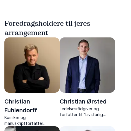
Foredragsholdere til jeres
arrangement
Christian
Christian Ørsted
Ledelsesrådgiver og
Fuhlendorff
forfatter til "Livsfarlig
Komiker og
ledelse" og "Fatale
manuskriptforfatter
forandringer". En af de mest
Christian Fuhlendorff