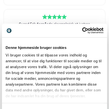
Svend Erik Schmidt
5
ud af
Svend Erik formåede eksemplarisk at justere
5
oplægget til konteksten
Katja Knudsen
Tønder kommune- skoleforvaltningen
Svend Erik Schmidt
Denne hjemmeside bruger cookies
Vi bruger cookies til at tilpasse vores indhold og
+
Vis alle 38 anmeldelser
annoncer, til at vise dig funktioner til sociale medier og til
Bedømt
4.84
/5 baseret på
38
kundeanmeldelser
at analysere vores trafik. Vi deler også oplysninger om
5
Det var rigtig godt! Vi var ikke så mange, så der var
ud af
5
din brug af vores hjemmeside med vores partnere inden
plads til masser af spørgsmål og dialog undervejs.
Foredraget gik endda over tiden af disse grunde -
for sociale medier, annonceringspartnere og
det var kun positivt.
analysepartnere. Vores partnere kan kombinere disse
data med andre oplysninger, du har givet dem, eller som
Henrik Aabo Christensen
Foredrag
de har indsamlet fra din brug af deres tjenester.
Talentspejderne - Randers
Svend Erik Schmidt
:
SVEND ERIK SCHMIDT FOREDRAG