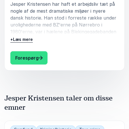
Jesper Kristensen har haft et arbejdsliv tæt på
nogle af de mest dramatiske miljøer i nyere
dansk historie. Han stod i forreste række under
urolighederne med BZ'erne på Nørrebro i
1980'erne, var i hælene på Blekingegadebanden
og arbejdede undercover som hashkunde i
+
Læs mere
Pusher Street på Christiania.
Som kildefører og efterretningsagent i PET
: Jesper Kristensen Kildeføreren: en ins
Forespørg
arbejdede han med kilder i lukkede miljøer
præget af kriminalitet og ekstremisme. Senere
stod han centralt i Samsam-sagen, hvor hans
faglighed, loyalitet og retfærdighedssans blev
sat på prøve. Han blev afskediget, anholdt og
Jesper Kristensen taler om disse
sigtet, før Højesteret senere fastslog, at sagen
ikke kunne gennemføres. For sin indsats har han
emner
modtaget Danmarks Åbenhedspris 2025 og Den
Georgbruunske Pris 2026.