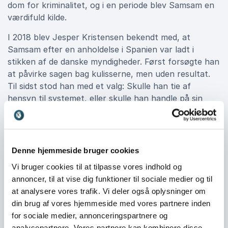
dom for kriminalitet, og i en periode blev Samsam en
værdifuld kilde.
I 2018 blev Jesper Kristensen bekendt med, at
Samsam efter en anholdelse i Spanien var ladt i
stikken af de danske myndigheder. Først forsøgte han
at påvirke sagen bag kulisserne, men uden resultat.
Til sidst stod han med et valg: Skulle han tie af
hensyn til systemet, eller skulle han handle på sin
retfærdighedssans, velvidende at det kunne koste
ham jobbet, friheden og den karriere, han havde
været loyal mod hele sit liv?
Denne hjemmeside bruger cookies
Vi bruger cookies til at tilpasse vores indhold og
Fra anholdelse til oprejsning
annoncer, til at vise dig funktioner til sociale medier og til
Valget fik store konsekvenser. Jesper Kristensen blev
at analysere vores trafik. Vi deler også oplysninger om
afskediget, anholdt og sigtet for landsskadelig
din brug af vores hjemmeside med vores partnere inden
virksomhed. Han blev trukket gennem et belastende
for sociale medier, annonceringspartnere og
retsforløb og stod pludselig på den anden side af det
analysepartnere. Vores partnere kan kombinere disse