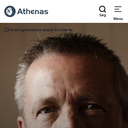
Søg
Menu
Foredragsholdere
Jesper Kristensen
Tilbage til forsiden
Foto: Dicte Sønnichsen