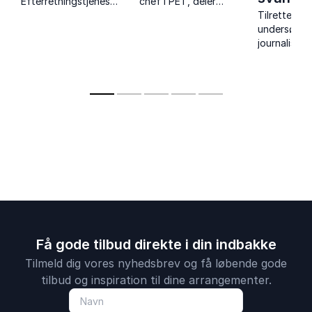
Efterretningstjeneste
chef i PET, deler
og PET med en
unikke indsigter i
Tilrettelæg
enestående indsigt i
terrortrusler,
undersøge
magtens maskinrum,
spionage og
journalister
Danmarks sikkerhed
Danmarks hemmelige
af de mest 
og egne personlige
tjeneste.
omdiskuter
erfaringer.
dokumentar
Få gode tilbud direkte i din indbakke
Tilmeld dig vores nyhedsbrev og få løbende gode
tilbud og inspiration til dine arrangementer.