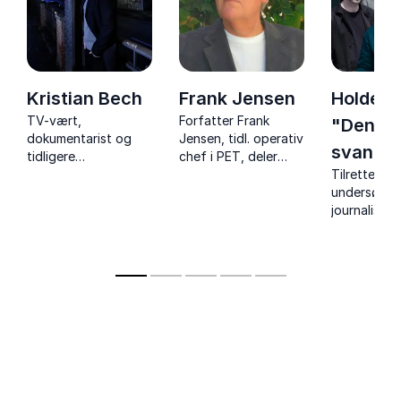
Kristian Bech
Frank Jensen
Holdet 
TV-vært,
Forfatter Frank
"Den so
dokumentarist og
Jensen, tidl. operativ
svane"
tidligere
chef i PET, deler
politiassistent med
unikke indsigter i
Tilrettelæg
et ærligt og
terrortrusler,
undersøge
inspirerende indblik i
spionage og
journalister
politiets og tv-
Danmarks hemmelige
af de mest 
verdenens
tjeneste.
omdiskuter
virkelighed.
dokumentar