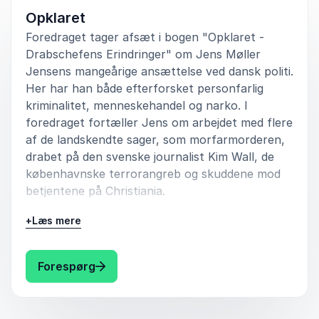
Opklaret
Foredraget tager afsæt i bogen "Opklaret -
Drabschefens Erindringer" om Jens Møller
Jensens mangeårige ansættelse ved dansk politi.
Her har han både efterforsket personfarlig
kriminalitet, menneskehandel og narko. I
foredraget fortæller Jens om arbejdet med flere
af de landskendte sager, som morfarmorderen,
drabet på den svenske journalist Kim Wall, de
københavnske terrorangreb og skuddene mod
betjentene på Christiania.
+
Læs mere
Efter over 10 år som drabschef har Jens også
stor erfaring med at være leder for en stribe
medarbejdere og lede komplicerede
: Jens Møller Jensen Opklaret
Forespørg
efterforskninger. Publikum får et unikt indblik i
dansk politis mange nye greb til at efterforske
kriminalitet. Hvad er en manhunt, hvor finder