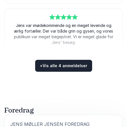
5
ud af
Jens var imødekommende og en meget levende og
5
ærlig fortæller. Der var både grin og gysen, og vores
publikum var meget begejstret. Vi er meget glade for
Jens' besøg.
Line Mortensen
Roskilde Kommune
+
Vis alle 4 anmeldelser
Bedømt
4.50
/5 baseret på
4
kundeanmeldelser
4
ud af
Et godt foredrag, hvor Jens Møller tydeligt nød at
5
være i Aars og fagligt tog os igennem mange ting.
Mike Bunde Jensen
Foredrag
Vesthimmerlands Kommune
:
JENS MØLLER JENSEN FOREDRAG