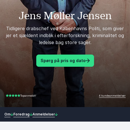
Jens Møller Jensen
Tidligere drabschef ved Københavns Politi, som giver
jer et sjældent indblik i efterforskning, kriminalitet og
ledelse bag store sager.
Spørg på pris og dato
4 kundeanmeldelser
Topanmeldt!
4.50 ud af 5
Om
Foredrag
Anmeldelser