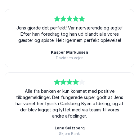
5
Jens gjorde det perfekt! Var nærværende og ægte!
ud af
5
Efter han foredrag tog han ud blandt alle vores
gæster og spiste! Helt igennem perfekt oplevelse!
Kasper Markussen
Davidsen vejen
4
ud af
Alle fra banken er kun kommet med positive
5
tilbagemeldinger. Det fungerede super godt at Jens
har været her fysisk i Carlsberg Byen afdeling, og at
der blev kigget og lyttet med via teams til vores
andre afdelinger.
Lene Seitzberg
Skjern Bank