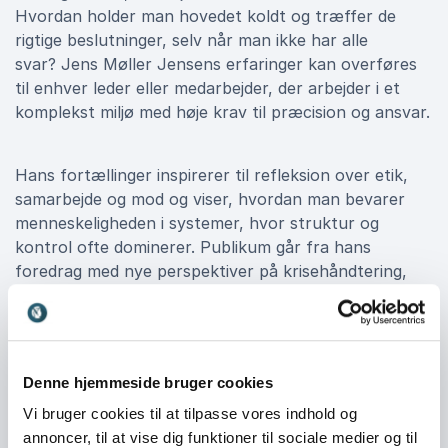
Hvordan holder man hovedet koldt og træffer de
rigtige beslutninger, selv når man ikke har alle
svar? Jens Møller Jensens erfaringer kan overføres
til enhver leder eller medarbejder, der arbejder i et
komplekst miljø med høje krav til præcision og ansvar.
Hans fortællinger inspirerer til refleksion over etik,
samarbejde og mod og viser, hvordan man bevarer
menneskeligheden i systemer, hvor struktur og
kontrol ofte dominerer. Publikum går fra hans
foredrag med nye perspektiver på krisehåndtering,
teamwork og det at tage ansvar i svære situationer.
Book Jens Møller Jensen til jeres
Denne hjemmeside bruger cookies
næste arrangement
Vi bruger cookies til at tilpasse vores indhold og
Når I booker Jens Møller Jensen, får I et foredrag,
annoncer, til at vise dig funktioner til sociale medier og til