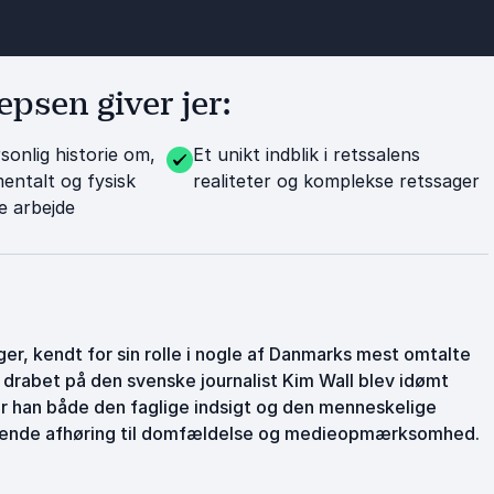
psen giver jer:
sonlig historie om,
Et unikt indblik i retssalens
ntalt og fysisk
realiteter og komplekse retssager
e arbejde
er, kendt for sin rolle i nogle af Danmarks mest omtalte
m drabet på den svenske journalist Kim Wall blev idømt
ler han både den faglige indsigt og den menneskelige
dledende afhøring til domfældelse og medieopmærksomhed.