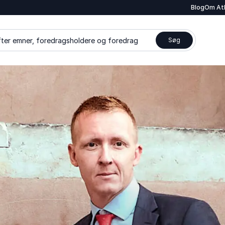
Blog
Om At
ter emner, foredragsholdere og foredrag
Søg