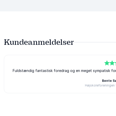
Kundeanmeldelser
5
Fuldstændig fantastisk foredrag og en meget sympatisk foredr
ud af
5
Bente S
Højskoleforeningen
Bedømt
5.00
/5 baseret på
1
kundeanmeldelser