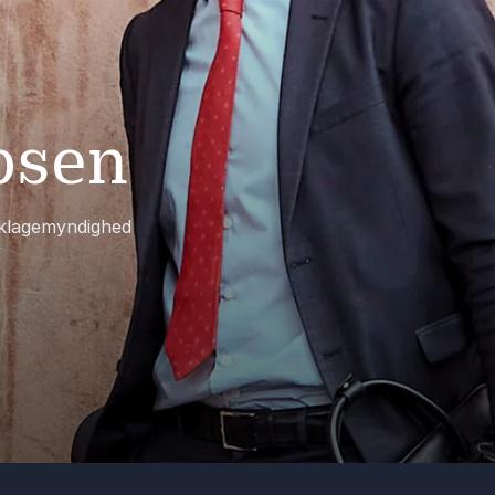
psen
anklagemyndighed