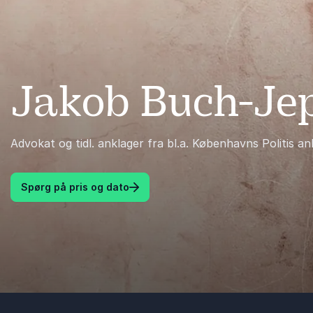
Jakob Buch-Je
Advokat og tidl. anklager fra bl.a. Københavns Politis 
Spørg på pris og dato