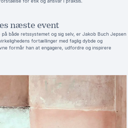
rståelse for etik og ansvar i praksis.
res næste event
re på både retssystemet og sig selv, er Jakob Buch Jepsen
virkelighedens fortællinger med faglig dybde og
evne formår han at engagere, udfordre og inspirere