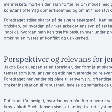
menneskets mørke sider. Han fortæller om mødet med g
konstant offentlig opmærksomhed og om at finde styrke
Foredraget stiller skarpt på de svære spørgsmål: Kan ma
ondskab, og hvordan påvirker arbejdet ens syn på ret
indblik i, hvordan man kan træffe beslutninger under pr
omkring én rystes af konflikt og usikkerhed.
Perspektiver og relevans for j
Jakob Buch Jepsen er en formidler, der formår at skabe 
temaer som jura, ansvar og etik nærværende og relevant
Foredraget henvender sig både til erhvervsliv, offentlige
ønsker inspiration til robusthed, ledelse og samarbejde 
Publikum får indsigt i, hvordan man håndterer svære valg
krav. Jakob Buch Jepsen viser, at læring fra retssyste