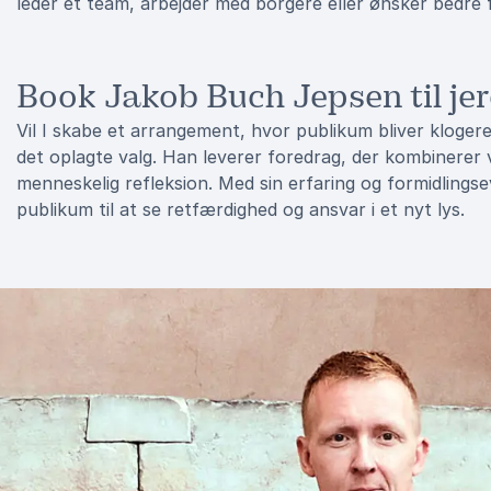
leder et team, arbejder med borgere eller ønsker bedre fo
Book Jakob Buch Jepsen til je
Vil I skabe et arrangement, hvor publikum bliver kloge
det oplagte valg. Han leverer foredrag, der kombinerer 
menneskelig refleksion. Med sin erfaring og formidlings
publikum til at se retfærdighed og ansvar i et nyt lys.