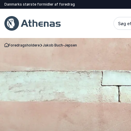
Danmarks største formidler af foredrag
Søg ef
Foredragsholdere
Jakob Buch-Jepsen
Tilbage til forsiden