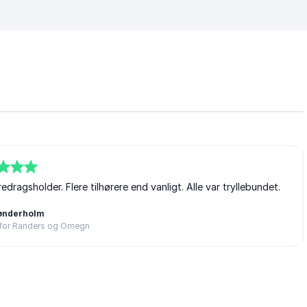
agsholder. Flere tilhørere end vanligt. Alle var tryllebundet.
ønderholm
 for Randers og Omegn