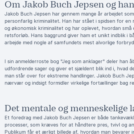
Om Jakob Buch Jepsen og hans 
Jakob Buch Jepsen har gennem mange år arbejdet som 
personfarlig kriminalitet. Han har stået i spidsen for e
og økonomisk kriminalitet og har oplevet, hvordan små 
retsforløb. Hans baggrund giver ham et unikt indblik i b
arbejde med nogle af samfundets mest alvorlige forbryd
I sin anmelderroste bog "Jeg som anklager" deler han å
udfordrende sager og giver et sjældent blik ind i, hva
man står over for ekstreme handlinger. Jakob Buch Je
nærvær og indsigt formidler virkelige fortællinger bag r
Det mentale og menneskelige la
Et foredrag med Jakob Buch Jepsen er både tankevækk
processer, som kræves for at håndtere pres, tvivl og an
Publikum får et ærligt billede af, hvordan man bevarer 