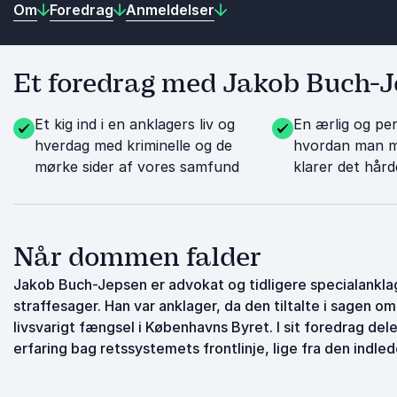
Om
Foredrag
Anmeldelser
Et foredrag med Jakob Buch-Je
Et kig ind i en anklagers liv og
En ærlig og per
hverdag med kriminelle og de
hvordan man me
mørke sider af vores samfund
klarer det hård
Når dommen falder
Jakob Buch-Jepsen er advokat og tidligere specialanklag
straffesager. Han var anklager, da den tiltalte i sagen o
livsvarigt fængsel i Københavns Byret. I sit foredrag de
erfaring bag retssystemets frontlinje, lige fra den in