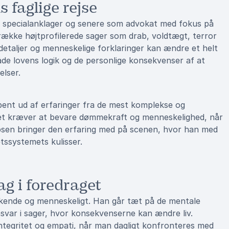
faglige rejse
specialanklager og senere som advokat med fokus på
n række højtprofilerede sager som drab, voldtægt, terror
detaljer og menneskelige forklaringer kan ændre et helt
åde lovens logik og de personlige konsekvenser af at
elser.
bent ud af erfaringer fra de mest komplekse og
d det kræver at bevare dømmekraft og menneskelighed, når
psen bringer den erfaring med på scenen, hvor han med
etssystemets kulisser.
g i foredraget
ende og menneskeligt. Han går tæt på de mentale
svar i sager, hvor konsekvenserne kan ændre liv.
integritet og empati, når man dagligt konfronteres med