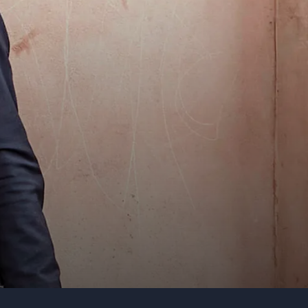
Dit telefonnummer
Firma / Organisation
Evt. detaljer om dit arrangement
Send forespørgsel
Bente Sønderholm
Eller ring
Højskoleforeningen for Randers og Omegn
35 11 21 31