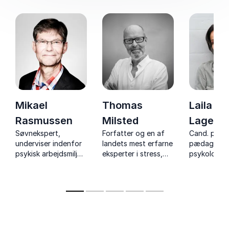
Mikael
Thomas
Laila Co
Rasmussen
Milsted
Lagerm
Søvnekspert,
Forfatter og en af
Cand. pæd. 
underviser indenfor
landets mest erfarne
pædagogis
psykisk arbejdsmiljø
eksperter i stress,
psykologi og
og forfatter med
trivsel og
uddannelse
foredrag om søvn,
arbejdsglæde – med
ungdomsfor
trivsel og psykisk
tusindvis af
med foredr
arbejdsmiljø.
foredrag og flere
unge, inklus
bestsellere bag sig.
diskriminat
uddannelse