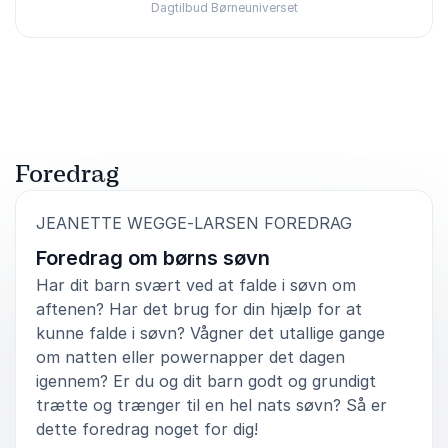
Dagtilbud Børneuniverset
Bedømt
5.00
/5 baseret på
1
kundeanmeldelser
Foredrag
:
JEANETTE WEGGE-LARSEN FOREDRAG
Foredrag om børns søvn
Har dit barn svært ved at falde i søvn om
aftenen? Har det brug for din hjælp for at
kunne falde i søvn? Vågner det utallige gange
om natten eller powernapper det dagen
igennem? Er du og dit barn godt og grundigt
trætte og trænger til en hel nats søvn? Så er
dette foredrag noget for dig!