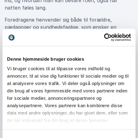
ind, og hvordan man kan bevare roen, også når
natten føles lang.
Foredragene henvender sig både til forældre,
pædagoger og sundhedsfaglige, som ønsker en
dybere forståelse af børns søvn og trivsel. For
institutioner og faggrupper giver Jeanette et
professionelt perspektiv på, hvordan man kan støtte
familier i udfordrende perioder og samtidig skabe en
Denne hjemmeside bruger cookies
mere søvnvenlig kultur omkring barnet.
Vi bruger cookies til at tilpasse vores indhold og
annoncer, til at vise dig funktioner til sociale medier og til
at analysere vores trafik. Vi deler også oplysninger om
Book Jeanette Wegge-Larsen til
din brug af vores hjemmeside med vores partnere inden
jeres arrangement
for sociale medier, annonceringspartnere og
analysepartnere. Vores partnere kan kombinere disse
Et foredrag med Jeanette Wegge-Larsen er både
data med andre oplysninger, du har givet dem, eller som
opløftende og handlingsorienteret. Hun formår at
de har indsamlet fra din brug af deres tjenester.
forene faglig indsigt med humor og ærlighed, så alle
går derfra med ny motivation og tro på, at bedre
søvn er muligt. Publikum får en oplevelse, hvor viden
Samtykkevalg