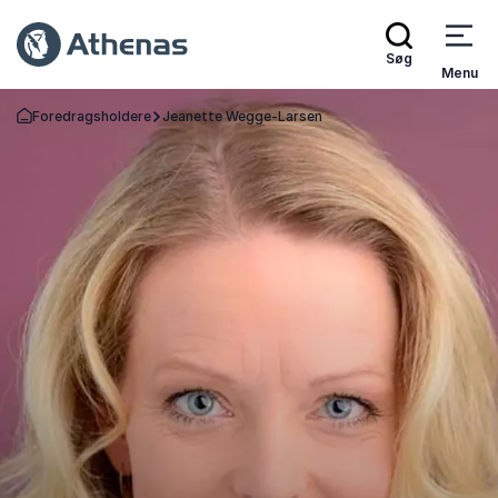
Søg
Menu
Foredragsholdere
Jeanette Wegge-Larsen
Tilbage til forsiden