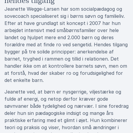
hendes tilgang
Jeanette Wegge-Larsen har som socialpædagog og
sovecoach specialiseret sig i børns søvn og familieliv.
Efter at have grundlagt sit koncept i 2007 har hun
arbejdet intensivt med småbørnsfamilier over hele
landet og hjulpet mere end 2.000 børn og deres
forældre med at finde ro ved sengetid. Hendes tilgang
bygger på tre solide principper: anerkendelse af
barnet, tryghed i rammen og tillid i relationen. Det
handler ikke om at kontrollere barnets søvn, men om
at forstå, hvad der skaber ro og forudsigelighed for
det enkelte barn.
Jeanette ved, at børn er nysgerrige, viljestærke og
fulde af energi, og netop derfor kræver gode
søvnvaner både tydelighed og nærvær. I sine foredrag
deler hun sin pædagogiske indsigt og mange års
praktiske erfaring med et glimt i øjet. Hun kombinerer
teori og praksis og viser, hvordan små ændringer i