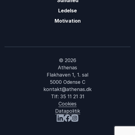
Sundhed
Ledelse
Motivation
© 2026
Athenas
Flakhaven 1, 1. sal
5000 Odense C
kontakt@athenas.dk
Tlf:
35 11 21 31
Cookies
Datapolitik
Besøg os på LinkedIn
Besøg os på Facebook
Besøg os på Instagram
: Claus Meyer