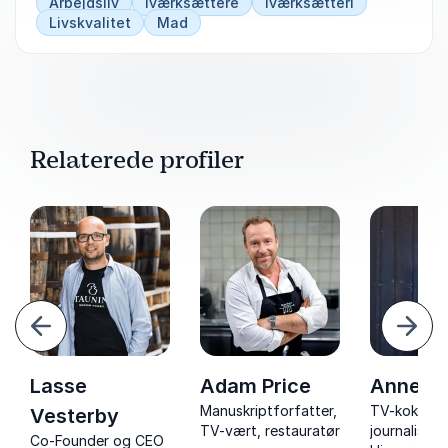
Arbejdsliv
Iværksættere
Iværksætteri
Han er stadig en aktiv del af hverdagen i
Livskvalitet
Mad
MEYERS og grænselandet mellem
virksomhedens og dens omverden.
Book foredrag med Claus Meyer, der vil inspirere
din virksomhed til at integrere bæredygtighed og
formålstematikken i jeres strategi.
Relaterede profiler
orrige
Næst
Lasse
Adam Price
Anne Hj
Manuskriptforfatter,
TV-kok, for
Vesterby
TV-vært, restauratør
journalist, 
Co-Founder og CEO