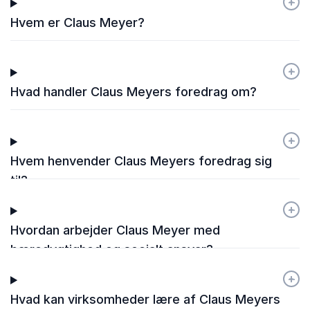
+
-
Hvem er Claus Meyer?
+
-
Hvad handler Claus Meyers foredrag om?
+
-
Hvem henvender Claus Meyers foredrag sig
til?
+
-
Hvordan arbejder Claus Meyer med
bæredygtighed og socialt ansvar?
+
-
Hvad kan virksomheder lære af Claus Meyers