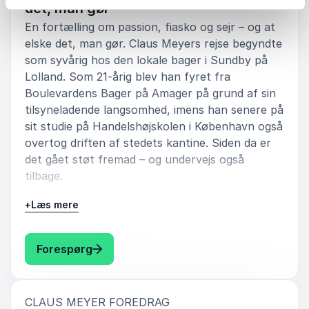
det, man gør
En fortælling om passion, fiasko og sejr – og at
elske det, man gør. Claus Meyers rejse begyndte
som syvårig hos den lokale bager i Sundby på
Lolland. Som 21-årig blev han fyret fra
Boulevardens Bager på Amager på grund af sin
tilsyneladende langsomhed, imens han senere på
sit studie på Handelshøjskolen i København også
overtog driften af stedets kantine. Siden da er
det gået støt fremad – og undervejs også
tilbage.
Claus Meyer har aldrig sat langsigtede planer for
+
Læs mere
hverken sit liv eller sine virksomheder, men har
altid været åben over for nye udfordringer. Han
: Claus Meyer Udnyt jeres potentiale – 
Forespørg
har fulgt sit hjerte og udviklet sit talent for at
drive virksomheder og kommunikere kvalitet.
Få indblik i erfaringen fra åbningen af noma,
:
CLAUS MEYER FOREDRAG