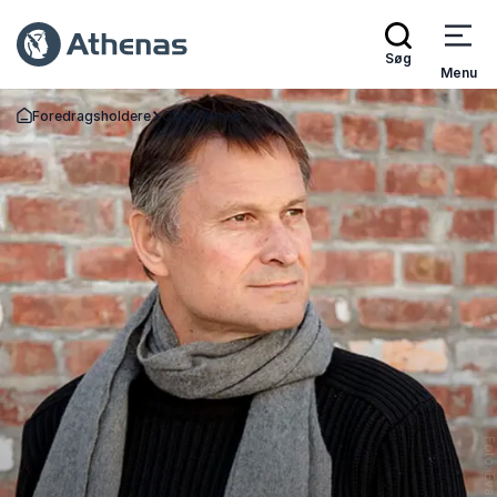
Søg
Menu
Foredragsholdere
Claus Meyer
Tilbage til forsiden
Foto: Evan Sun