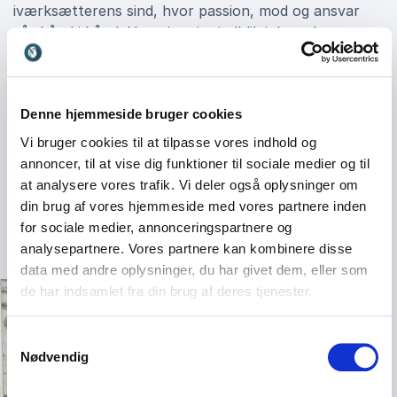
iværksætterens sind, hvor passion, mod og ansvar
går hånd i hånd. Han giver jer indblik i, hvordan man
kan skabe forandring gennem kreativitet og
vedholdenhed, og hvordan både virksomheder og
individer kan bruge deres kompetencer til at gøre en
Denne hjemmeside bruger cookies
positiv forskel.
Vi bruger cookies til at tilpasse vores indhold og
Book Claus Meyer til jeres næste event, og oplev en
annoncer, til at vise dig funktioner til sociale medier og til
foredragsholder, der formår at engagere, inspirere og
at analysere vores trafik. Vi deler også oplysninger om
motivere til handling – uanset om publikum består af
din brug af vores hjemmeside med vores partnere inden
ledere, medarbejdere eller hele organisationer.
for sociale medier, annonceringspartnere og
analysepartnere. Vores partnere kan kombinere disse
data med andre oplysninger, du har givet dem, eller som
de har indsamlet fra din brug af deres tjenester.
Samtykkevalg
Nødvendig