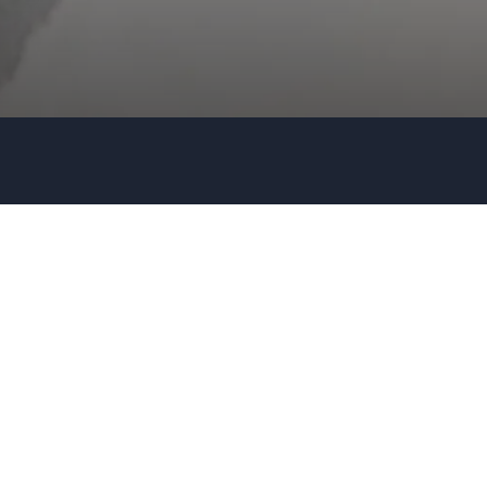
Firma / Organisation
Evt. detaljer om dit arrangement
Send forespørgsel
Eller ring
35 11 21 31