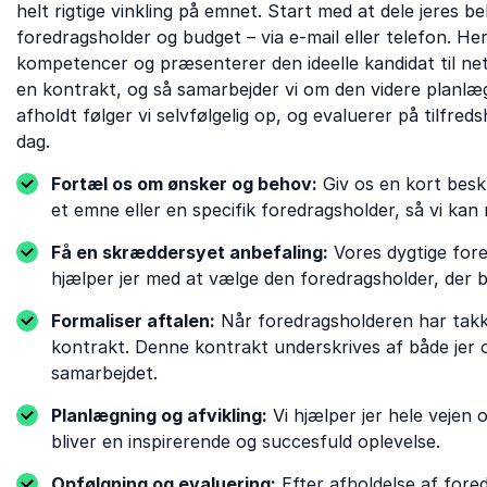
helt rigtige vinkling på emnet. Start med at dele jeres
foredragsholder og budget – via e-mail eller telefon. H
kompetencer og præsenterer den ideelle kandidat til neto
en kontrakt, og så samarbejder vi om den videre planlægn
afholdt følger vi selvfølgelig op, og evaluerer på tilfred
dag.
Fortæl os om ønsker og behov:
Giv os en kort beskr
et emne eller en specifik foredragsholder, så vi kan 
Få en skræddersyet anbefaling:
Vores dygtige for
hjælper jer med at vælge den foredragsholder, der 
Formaliser aftalen:
Når foredragsholderen har takket
kontrakt. Denne kontrakt underskrives af både jer o
samarbejdet.
Planlægning og afvikling:
Vi hjælper jer hele vejen
bliver en inspirerende og succesfuld oplevelse.
Opfølgning og evaluering:
Efter afholdelse af fored