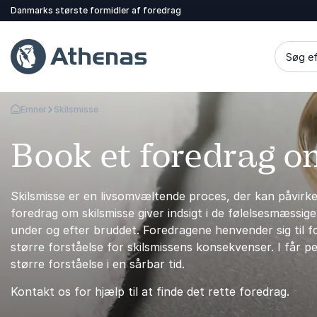
Danmarks største formidler af foredrag
Søg ef
Emner
Skilsmisse
Tilbage til forsiden
Book et foredrag o
Skilsmisse er en livsomvæltende proces, der kan påvirke
foredrag om skilsmisse giver indsigt i de følelsesmæssige
under og efter bruddet. Foredragene henvender sig til f
større forståelse for skilsmissens konsekvenser. I får p
større forståelse i en sårbar tid.
Kontakt os for hjælp til at finde det rette foredrag.