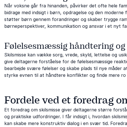
Når voksne går fra hinanden, påvirker det ofte hele fam
bidrage med indsigt i børn, opdragelse og den moderne f
støtter børn gennem forandringer og skaber trygge ram
børneperspektiver, kommunikation og ansvar i et nyt fami
Følelsesmæssig håndtering og 
Skilsmisse kan vække sorg, vrede, skyld, lettelse og u
give deltagerne forståelse for de følelsesmæssige reakti
bearbejde svære følelser og skabe plads til nye måder a
styrke evnen til at håndtere konflikter og finde mere ro
Fordele ved et foredrag o
Et foredrag om skilsmisse giver deltagerne større forst
og praktiske udfordringer. I får indsigt i, hvordan skil
kan skabe mere konstruktiv dialog i en svær tid. Foredr