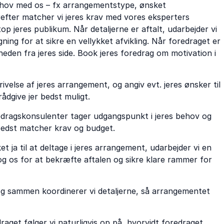
 behov med os – fx arrangementstype, ønsket
erefter matcher vi jeres krav med vores eksperters
p jeres publikum. Når detaljerne er aftalt, udarbejder vi
ing for at sikre en vellykket afvikling. Når foredraget er
sheden fra jeres side. Book jeres foredrag om motivation i
ivelse af jeres arrangement, og angiv evt. jeres ønsker til
rådgive jer bedst muligt.
edragskonsulenter tager udgangspunkt i jeres behov og
bedst matcher krav og budget.
 ja til at deltage i jeres arrangement, udarbejder vi en
g os for at bekræfte aftalen og sikre klare rammer for
 og sammen koordinerer vi detaljerne, så arrangementet
raget følger vi naturligvis op på, hvorvidt foredraget