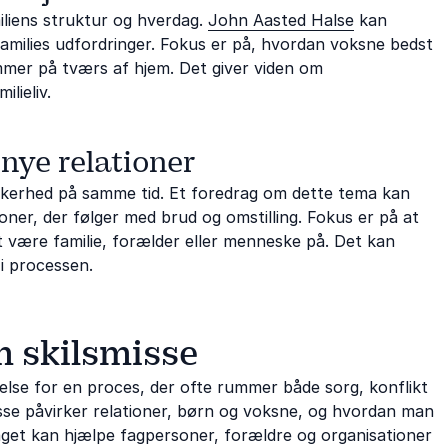
iliens struktur og hverdag.
John Aasted Halse
kan
amilies udfordringer. Fokus er på, hvordan voksne bedst
mer på tværs af hjem. Det giver viden om
lieliv.
nye relationer
sikkerhed på samme tid. Et foredrag om dette tema kan
oner, der følger med brud og omstilling. Fokus er på at
t være familie, forælder eller menneske på. Det kan
 i processen.
m skilsmisse
åelse for en proces, der ofte rummer både sorg, konflikt
smisse påvirker relationer, børn og voksne, og hvordan man
aget kan hjælpe fagpersoner, forældre og organisationer