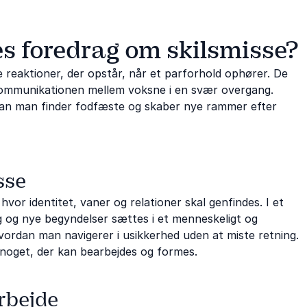
s foredrag om skilsmisse?
 reaktioner, der opstår, når et parforhold ophører. De
ommunikationen mellem voksne i en svær overgang.
dan man finder fodfæste og skaber nye rammer efter
sse
vor identitet, vaner og relationer skal genfindes. I et
g og nye begyndelser sættes i et menneskeligt og
ordan man navigerer i usikkerhed uden at miste retning.
m noget, der kan bearbejdes og formes.
rbejde