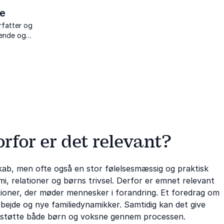
se
rfatter og
ende og
 børn,
e familie.
rfor er det relevant?
skab, men ofte også en stor følelsesmæssig og praktisk
mi, relationer og børns trivsel. Derfor er emnet relevant
utioner, der møder mennesker i forandring. Et foredrag om
rbejde og nye familiedynamikker. Samtidig kan det give
g støtte både børn og voksne gennem processen.