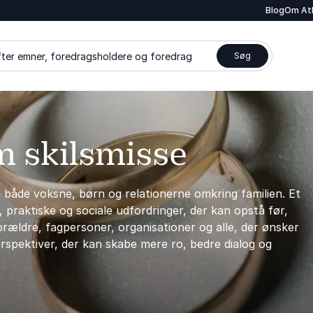
Blog
Om At
ter emner, foredragsholdere og foredrag
Søg
m skilsmisse
 både voksne, børn og relationerne omkring familien. Et
, praktiske og sociale udfordringer, der kan opstå før,
orældre, fagpersoner, organisationer og alle, der ønsker
erspektiver, der kan skabe mere ro, bedre dialog og