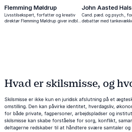
Flemming Møldrup
John Aasted Hal
Livsstilsekspert, forfatter og kreativ
Cand. pæd. og psych., fo
direktør Flemming Møldrup giver indblik
debattør med tankevækk
i kommunikation, purpose og livet i
humoristiske foredrag om
forandring – fortalt med varme og
opdragelse og den modern
skarphed.
Hvad er skilsmisse, og hvo
Skilsmisse er ikke kun en juridisk afslutning på et ægte
omstilling. Den kan påvirke identitet, hverdagsliv, økono
for både private, fagpersoner, arbejdspladser og instit
skilsmisse kan skabe forståelse for sorg, konflikt, sama
deltagerne redskaber til at håndtere svære samtaler o