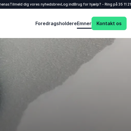
henas
Tilmeld dig vores nyhedsbrev
Log ind
Brug for hjælp? - Ring på
35 11 21
Foredragsholdere
Emner
Kontakt os
Dit navn
*
E-mail
*
Dit telefonnummer