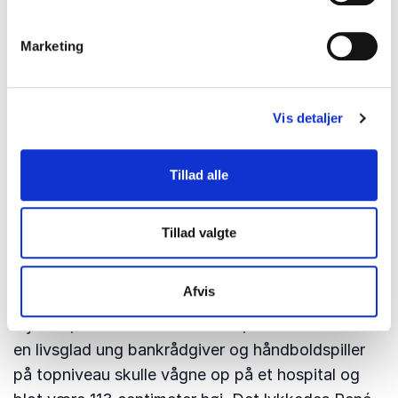
Marketing
Vis detaljer
Tillad alle
Tillad valgte
René Nielsen
Den 21. april 1991 mistede René Nielsen begge
Afvis
sine ben i en togulykke. I dag, mange år efter
ulykken, aner René fortsat ikke, hvorfor han som
en livsglad ung bankrådgiver og håndboldspiller
på topniveau skulle vågne op på et hospital og