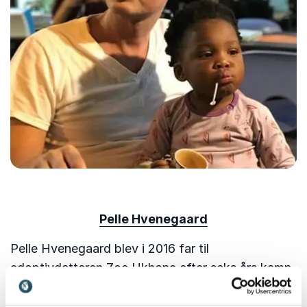
Pelle Hvenegaard
Pelle Hvenegaard blev i 2016 far til
adoptivdatteren Zoe Ukhona efter seks års kamp
med fertilitetsbehandlinger. I sin bog ‘Kære Zoe
Ukhona’, såvel som i sit foredrag, fortæller Pelle