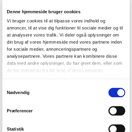
ærligt og rørende om hele forløbet, om hvor
Denne hjemmeside bruger cookies
lykken kan ligge, og hvordan man kan prioritere i
Vi bruger cookies til at tilpasse vores indhold og
livet. En gribende og meget personlig fortælling,
annoncer, til at vise dig funktioner til sociale medier og til
som sætter sig spor hos sine læsere.
at analysere vores trafik. Vi deler også oplysninger om
din brug af vores hjemmeside med vores partnere inden
for sociale medier, annonceringspartnere og
analysepartnere. Vores partnere kan kombinere disse
data med andre oplysninger, du har givet dem, eller som
de har indsamlet fra din brug af deres tjenester.
Samtykkevalg
Nødvendig
Præferencer
Statistik