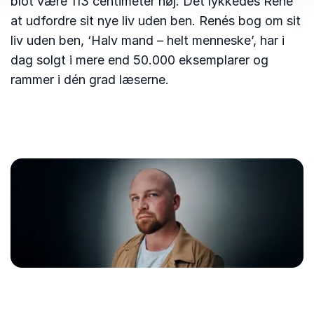
blot være 113 centimeter høj. Det lykkedes René
at udfordre sit nye liv uden ben. Renés bog om sit
liv uden ben, ‘Halv mand – helt menneske’, har i
dag solgt i mere end 50.000 eksemplarer og
rammer i dén grad læserne.