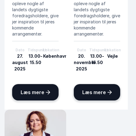
opleve nogle af
opleve nogle af
landets dygtigste
landets dygtigste
foredragsholdere, give
foredragsholdere, give
jer inspiration til jeres
jer inspiration til jeres
kommende
kommende
arrangementer.
arrangementer.
Dato
Tidspunkt
Lokation
Dato
Tidspunkt
Lokation
27.
13.00-
København
20.
13.00-
Vejle
august
15.50
november
15.50
2025
2025
: Inspirationsdagen om samarbejde, tr
: Inspiratio
Læs mere
Læs mere