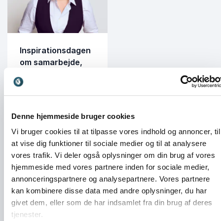
Inspirationsdagen
om samarbejde,
trivsel og adfærd
Athenas vil gerne
invitere ledere, hr-
medarbejdere og
Denne hjemmeside bruger cookies
mødeplanlæggere fra
Vi bruger cookies til at tilpasse vores indhold og annoncer, til
større virksomheder
at vise dig funktioner til sociale medier og til at analysere
og arbejdspladser med
til en gratis
vores trafik. Vi deler også oplysninger om din brug af vores
inspirationsdag om
hjemmeside med vores partnere inden for sociale medier,
adfærd, trivsel og
annonceringspartnere og analysepartnere. Vores partnere
samarbejde. Her kan I
kan kombinere disse data med andre oplysninger, du har
opleve nogle af
givet dem, eller som de har indsamlet fra din brug af deres
landets dygtigste
foredragsholdere, give
tjenester.