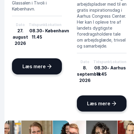
Glassalen i Tivoli i
arbejdspladser med til en
København.
gratis inspirationsdag i
Aarhus Congress Center.
Her kan I opleve tre af
Dato
Tidspunkt
Lokation
landets dygtigste
27.
08.30-
København
foredragsholdere tale
august
11.45
om arbejdsglæde, trivsel
2026
og samarbejde.
Dato
Tidspunkt
Lokation
: LearnX-dagen om ledelse, trivsel o
Læs mere
8.
08.30-
Aarhus
september
11.45
2026
: LearnX-
Læs mere