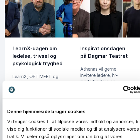
LearnX-dagen om
Inspirationsdagen
ledelse, trivsel og
på Dagmar Teatret
psykologisk tryghed
Athenas vil gerne
invitere ledere, hr-
LearnX, OPTIMEET og
medarbejdere og
Scandic vil gerne invitere
mødeplanlæggere fra
ledere, HR-medarbejdere
større virksomheder og
og mødeplanlæggere fra
arbejdspladser med til en
større virksomheder og
gratis inspirationsdag
arbejdspladser med til en
Denne hjemmeside bruger cookies
om trivsel, vaner og
gratis inspirationsdag i
adfærd. Her kan I opleve
Scandic Falkoner på
Vi bruger cookies til at tilpasse vores indhold og annoncer, til
nogle af landets
Frederiksberg. Her kan I
vise dig funktioner til sociale medier og til at analysere vores
dygtigste
opleve tre af landets
trafik. Vi deler også oplysninger om din brug af vores
foredragsholdere, give
dygtigste