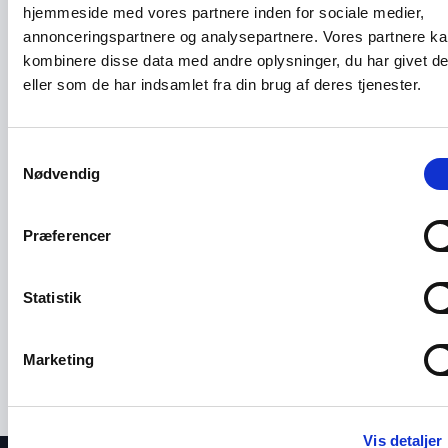
hjemmeside med vores partnere inden for sociale medier,
jer inspiration til jeres
foredragsholdere tale
kommende
annonceringspartnere og analysepartnere. Vores partnere k
om ledelse, adfærd og
arrangementer.
trends.
kombinere disse data med andre oplysninger, du har givet d
eller som de har indsamlet fra din brug af deres tjenester.
Dato
Tidspunkt
Lokation
Dato
Tidspunkt
Lokation
25.
13.00-
København
7.
08.30-
Frederiksberg
november
16.00
oktober
11.45
Samtykkevalg
2026
2026
Nødvendig
Præferencer
: Inspira
Læs mere
: LearnX-dagen om ledelse, trivsel o
Læs mere
Statistik
Marketing
Vis detaljer