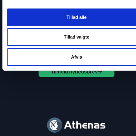
Få gode tilbud direkte i din indbakke
Tillad alle
Tilmeld dig vores nyhedsbrev og få løbende gode tilbu
inspiration til dine arrangementer.
Tillad valgte
Afvis
Tilmeld nyhedsbrev