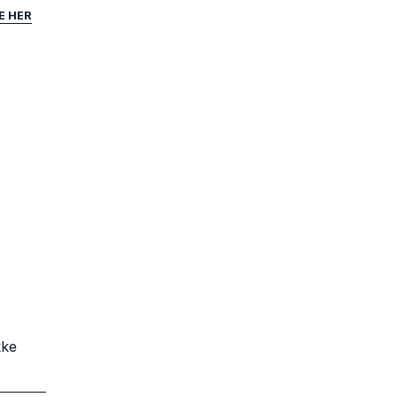
E HER
kke