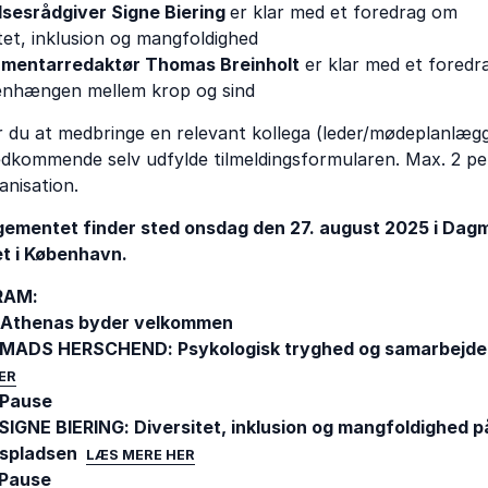
lsesrådgiver Signe Biering
er klar med et foredrag om
itet, inklusion og mangfoldighed
mentarredaktør Thomas Breinholt
er klar med et foredr
nhængen mellem krop og sind
 du at medbringe en relevant kollega (leder/mødeplanlægg
edkommende selv udfylde tilmeldingsformularen. Max. 2 p
anisation.
ementet finder sted onsdag den 27. august 2025 i Dag
t i København.
RAM:
 Athenas byder velkommen
 MADS HERSCHEND: Psykologisk tryghed og samarbejde
ER
 Pause
SIGNE BIERING: Diversitet, inklusion og mangfoldighed p
dspladsen
LÆS MERE HER
 Pause