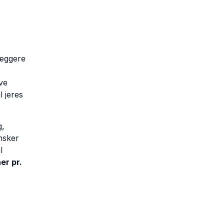
læggere
ve
l jeres
g,
nsker
l
er pr.