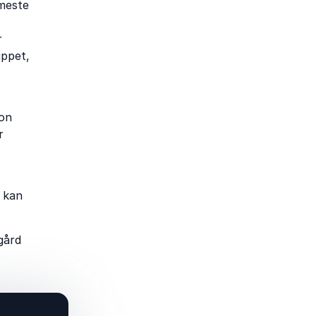
meste
r
ippet,
ion
r
u kan
gård