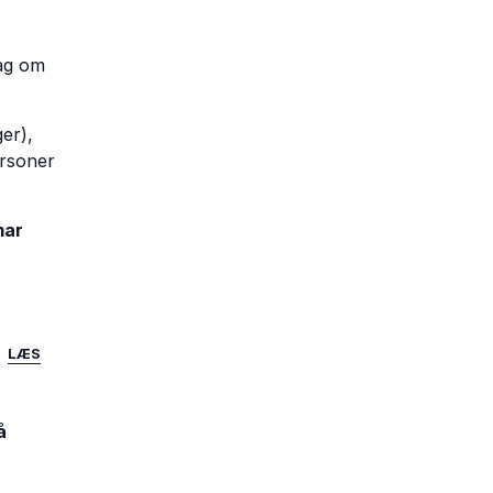
ag om
er),
ersoner
mar
​
LÆS
å