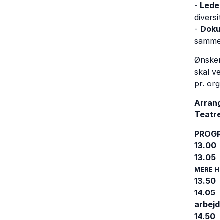
- Lede
divers
-
Doku
samme
Ønsker
skal v
pr. org
Arrang
Teatre
PROG
13.00
13.05
MERE H
13.50
14.05 
arbej
14.50