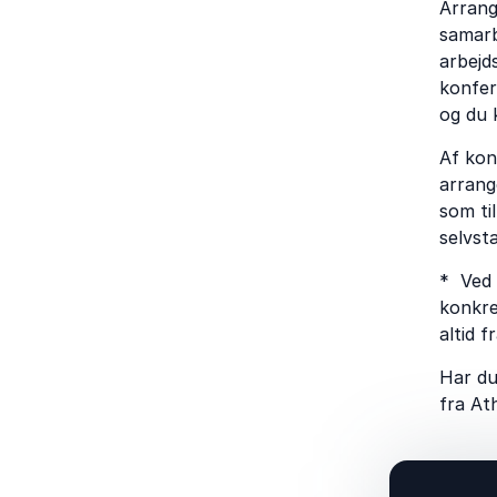
Arrang
samarb
arbejd
konfer
og du 
Af kon
arrang
som ti
selvst
* Ved 
konkre
altid 
Har du
fra At