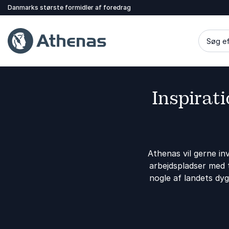
Danmarks største formidler af foredrag
Søg ef
Inspirat
Athenas vil gerne i
arbejdspladser med t
nogle af landets dyg