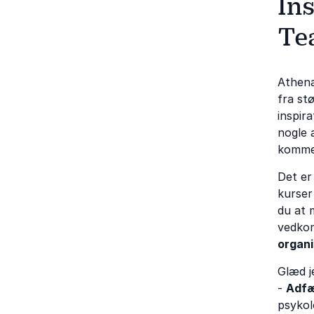
In
Te
Athena
fra st
inspir
nogle a
komme
Det er
kurser
du at 
vedkom
organi
Glæd je
-
Adfæ
psykol