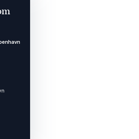
 om
øbenhavn
vn