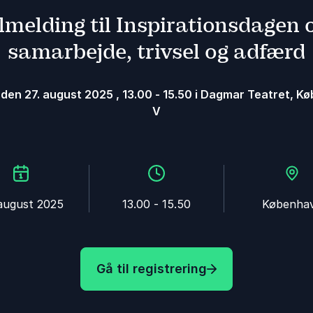
lmelding til Inspirationsdagen
samarbejde, trivsel og adfærd
 den 27. august 2025
,
13.00
-
15.50
i Dagmar Teatret, K
V
 august 2025
13.00 - 15.50
Københa
Gå til registrering