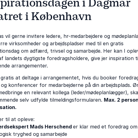
spirationsdagen i Dagmar
atret i København
s vil gerne invitere ledere, hr-medarbejdere og mødeplan
ørre virksomheder og arbejdspladser med til en gratis
ationsdag om adfærd, trivsel og samarbejde. Her kan I ople
f landets dygtigste foredragsholdere, give jer inspiration ti
nde arrangementer.
 gratis at deltage i arrangementet, hvis du booker foredra
 og konferencer for medarbejderne på din arbejdsplads. Ø
medbringe en relevant kollega (leder/mødeplanlægger), ska
mende selv udfylde tilmeldingsformularen.
Max. 2 person
sation.
r til at opleve:
rdsekspert Mads Herschend​
er klar med et foredrag om
ogisk tryghed og samarbejde