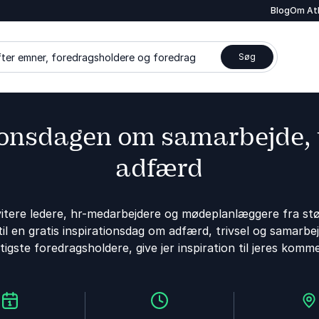
Blog
Om At
ter emner, foredragsholdere og foredrag
Søg
ionsdagen om samarbejde, t
adfærd
nvitere ledere, hr-medarbejdere og mødeplanlæggere fra st
il en gratis inspirationsdag om adfærd, trivsel og samarbe
tigste foredragsholdere, give jer inspiration til jeres ko