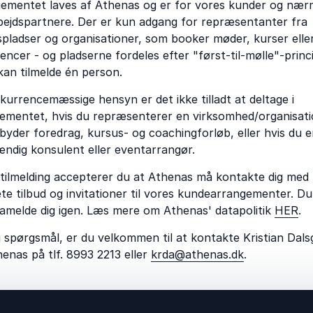
ementet laves af Athenas og er for vores kunder og nær
ejdspartnere. Der er kun adgang for repræsentanter fra
spladser og organisationer, som booker møder, kurser elle
encer - og pladserne fordeles efter "først-til-mølle"-princ
kan tilmelde én person.
kurrencemæssige hensyn er det ikke tilladt at deltage i
ementet, hvis du repræsenterer en virksomhed/organisat
lbyder foredrag, kursus- og coachingforløb, eller hvis du e
ændig konsulent eller eventarrangør.
tilmelding accepterer du at Athenas må kontakte dig med
te tilbud og invitationer til vores kundearrangementer. D
framelde dig igen. Læs mere om Athenas' datapolitik
HER
.
 spørgsmål, er du velkommen til at kontakte Kristian Dals
henas på tlf. 8993 2213 eller
krda@athenas.dk
.