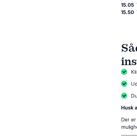
15.05
15.50 
Så
in
Kl
Ud
Du
Husk a
Der er
muligh