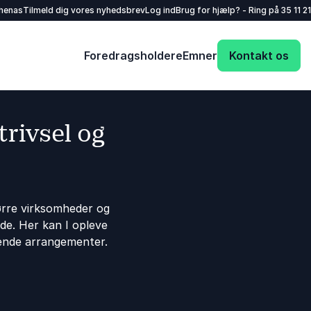
henas
Tilmeld dig vores nyhedsbrev
Log ind
Brug for hjælp? - Ring på
35 11 21
Foredragsholdere
Emner
Kontakt os
rivsel og
ørre virksomheder og
jde. Her kan I opleve
mmende arrangementer.