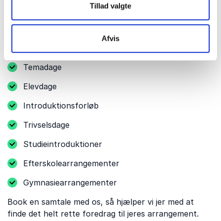
Hvis I planlægger et skolearrangement, kan det også
Tillad valgte
være relevant at invitere en foredragsholder til andre
begivenheder på skolen.
Afvis
Det kan eksempelvis være:
Temadage
Elevdage
Introduktionsforløb
Trivselsdage
Studieintroduktioner
Efterskolearrangementer
Gymnasiearrangementer
Book en samtale med os, så hjælper vi jer med at
finde det helt rette foredrag til jeres arrangement.