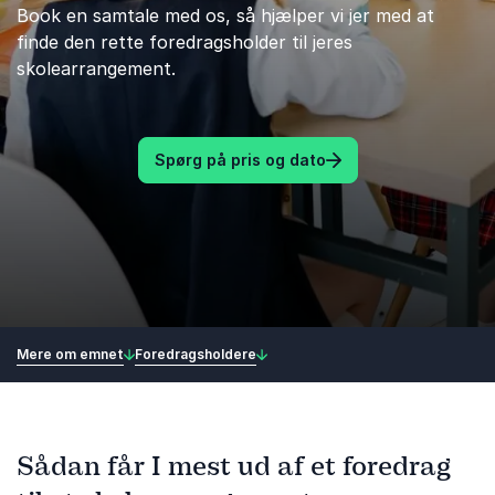
Book en samtale med os, så hjælper vi jer med at
finde den rette foredragsholder til jeres
skolearrangement.
Spørg på pris og dato
Mere om emnet
Foredragsholdere
Sådan får I mest ud af et foredrag