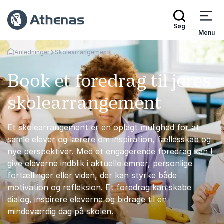
Søg
Menu
Anledninger
Skolearrangement
Tilbage til forsiden
Book et foredrag til jeres
skolearrangement
Et skolearrangement er en oplagt mulighed for at
samle elever og lærere om inspiration, fællesskab og
nye perspektiver. Med et engagerende foredrag kan I
give eleverne indblik i aktuelle emner, personlige
fortællinger eller viden, der kan styrke både
motivation og refleksion. Et foredrag kan skabe
dialog, inspirere eleverne og bidrage til en
mindeværdig dag på skolen.