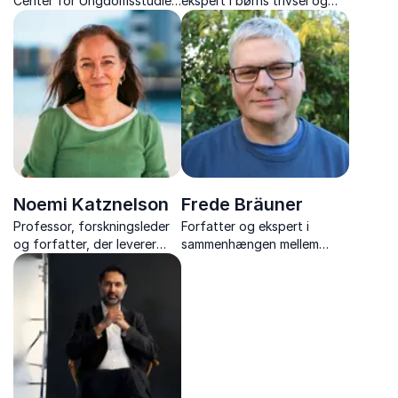
Center for Ungdomsstudier,
ekspert i børns trivsel og
forfatter, og ekspert i børn
skærmbrug med stærk
og unge
forskningsbaggrund – få
viden og værktøjer til
følelsesregulering og
grænsesætning.
Noemi Katznelson
Frede Bräuner
Professor, forskningsleder
Forfatter og ekspert i
og forfatter, der leverer
sammenhængen mellem
inspirerende foredrag om
børns kost og
unge, uddannelse,
indlæringsevne
motivation og
ungdomslivets udfordringer