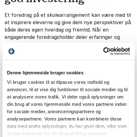
Et foredrag på et skolearrangement kan være med til
at inspirere eleverne og give dem nye perspektiver på
både deres egen hverdag og fremtid. Når en
engagerende foredragsholder deler erfaringer og
viden i øjenhøjde med eleverne, kan det skabe
refleksion og motivere dem til at forholde sig til både
fællesskab, trivsel og deres egne muligheder.
Foredragsholdere som
Søren Østergaard
bidrager
Denne hjemmeside bruger cookies
med stor indsigt i ungdomskultur, fællesskaber og
Vi bruger cookies til at tilpasse vores indhold og
trivsel blandt unge og giver værdifulde perspektiver
annoncer, til at vise dig funktioner til sociale medier og til
på, hvordan unge navigerer i deres hverdag.
Aida Bikic
at analysere vores trafik. Vi deler også oplysninger om
deler personlige fortællinger om identitet, mod og at
din brug af vores hjemmeside med vores partnere inden
finde sin egen vej i livet, hvilket ofte skaber stærk
for sociale medier, annonceringspartnere og
genklang hos elever.
Noemi Katznelson
bidrager med
analysepartnere. Vores partnere kan kombinere disse
forskningsbaseret viden om unge, motivation og
data med andre oplysninger, du har givet dem, eller som
uddannelse, som kan give både elever og undervisere
de har indsamlet fra din brug af deres tjenester.