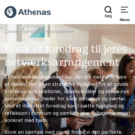
Søg
Menu
Anledninger
Netværksarrangement
Tilbage til forsiden
Book et foredrag til jeres
netværksarrangement
Et netværksarrangement handler om mere end bare
at mødes. Det er en strategisk mulighed for at udvide
professionelle relationer, udveksle idéer og skabe nye
samarbejdsmuligheder for både deltagere og værter.
Med et målrettet foredrag kan I sætte faglighed og
refleksion i centrum og samtidig give deltagerne noget
konkret med hjem.
Book en samtale med os, så finder vi den perfekte