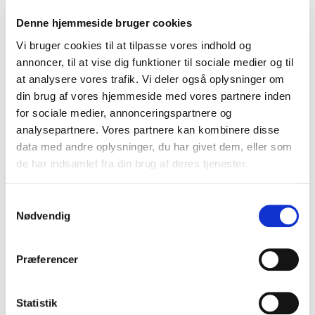
forbindelser.
Denne hjemmeside bruger cookies
Emilia van Hauen
bidrager med sociologiske og
Vi bruger cookies til at tilpasse vores indhold og
nutidige perspektiver på relationer, fællesskaber og
annoncer, til at vise dig funktioner til sociale medier og til
sociale dynamikker, som giver deltagerne fælles
at analysere vores trafik. Vi deler også oplysninger om
referencer og nye vinkler på netværkets betydning.
din brug af vores hjemmeside med vores partnere inden
for sociale medier, annonceringspartnere og
Trine Gregorius
supplerer med konkrete og
analysepartnere. Vores partnere kan kombinere disse
anvendelige indsigter i kommunikation, kropssprog og
data med andre oplysninger, du har givet dem, eller som
gennemslagskraft, hvilket styrker deltagernes evne til
de har indsamlet fra din brug af deres tjenester.
at skabe klare og tillidsfulde relationer.
Henrik Røde
Jensen
afrunder oplevelsen med fokus på
Samtykkevalg
engagement, energi og fællesskab og er med til at
Nødvendig
aktivere rummet, så netværket ikke kun bliver noget,
man taler om men noget, man oplever.
Præferencer
Sammen bidrager de til at løfte
netværksarrangementet fra blot at være en social
begivenhed til at blive en meningsfuld og
Statistik