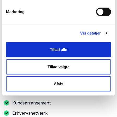
værdiskabende oplevelse, hvor relationer får de
bedste forudsætninger for at opstå og udvikle sig.
Marketing
Andre relevante anledninger
Netværksarrangementer hænger ofte tæt sammen
Vis detaljer
med andre begivenheder, hvor relationer, videndeling
og samarbejde er i centrum.
Tillad alle
Et foredrag kan derfor med fordel også bruges i
følgende sammenhænge:
Tillad valgte
Virksomhedsnetværk
Branchetræf
Afvis
Iværksætterarrangement
Kundearrangement
Erhvervsnetværk