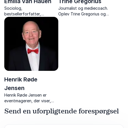
Emilia van Hauen
Trine Gregorius
Sociolog,
Journalist og mediecoach.
bestsellerforfatter,
Oplev Trine Gregorius og
bestyrelsesmedlem og
hendes underholdende og
TEDx- speaker
skarpe foredrag om
kommunikation, køn og
personlig udvikling – altid
med humor og kant.
Henrik Røde
Jensen
Henrik Røde Jensen er
eventmageren, der viser,
hvordan drømme bliver til
Send en uforpligtende forespørgsel
virkelighed gennem
relationer og strategisk
networking.