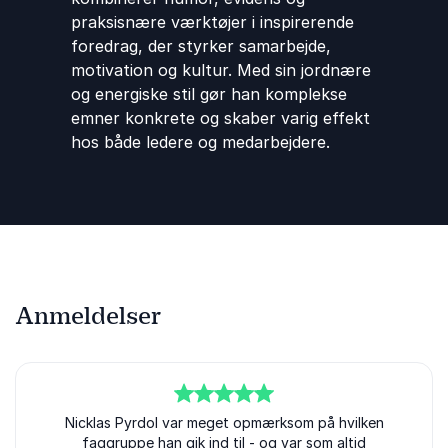
praksisnære værktøjer i inspirerende
foredrag, der styrker samarbejde,
motivation og kultur. Med sin jordnære
og energiske stil gør han komplekse
emner konkrete og skaber varig effekt
hos både ledere og medarbejdere.
Anmeldelser
5
ud af
Nicklas Pyrdol var meget opmærksom på hvilken
5
faggruppe han gik ind til - og var som altid