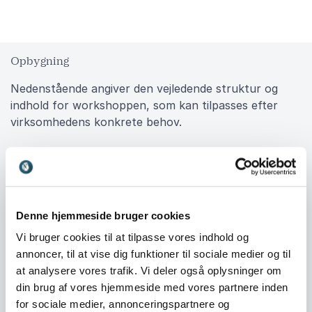
Opbygning
Nedenstående angiver den vejledende struktur og
indhold for workshoppen, som kan tilpasses efter
virksomhedens konkrete behov.
+
-
Fokuspunkt #1: Myterne om generationer
Denne hjemmeside bruger cookies
+
-
Vi bruger cookies til at tilpasse vores indhold og
Fokuspunkt #2: Værdier, motivation og
annoncer, til at vise dig funktioner til sociale medier og til
kommunikation
at analysere vores trafik. Vi deler også oplysninger om
din brug af vores hjemmeside med vores partnere inden
+
-
for sociale medier, annonceringspartnere og