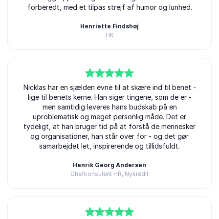
forberedt, med et tilpas strejf af humor og lunhed.
Henriette Findshøj
HK
5
Nicklas har en sjælden evne til at skære ind til benet -
ud af
5
lige til benets kerne. Han siger tingene, som de er -
men samtidig leveres hans budskab på en
uproblematisk og meget personlig måde. Det er
tydeligt, at han bruger tid på at forstå de mennesker
og organisationer, han står over for - og det gør
samarbejdet let, inspirerende og tillidsfuldt.
Henrik Georg Andersen
Chefkonsulent HR, Nykredit