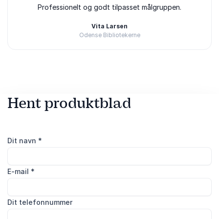
5
ud af
Professionelt og godt tilpasset målgruppen.
5
Vita Larsen
Odense Bibliotekerne
Bedømt
5.00
/5 baseret på
3
kundeanmeldelser
Hent produktblad
Dit navn
*
E-mail
*
Dit telefonnummer