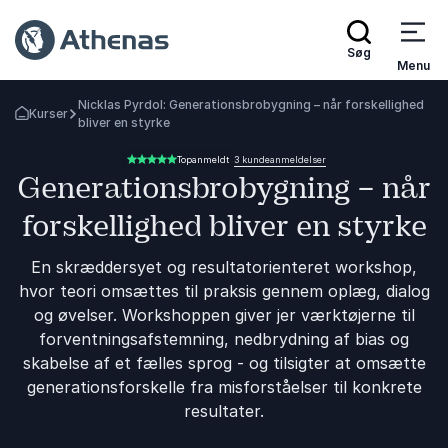
Søg
Menu
Nicklas Pyrdol: Generationsbrobygning – når forskellighed
Kurser
Tilbage til forsiden
bliver en styrke
3 kundeanmeldelser
Topanmeldt
5.00 ud af 5
Generationsbrobygning – når
forskellighed bliver en styrke
En skræddersyet og resultatorienteret workshop,
hvor teori omsættes til praksis gennem oplæg, dialog
og øvelser. Workshoppen giver jer værktøjerne til
forventningsafstemning, nedbrydning af bias og
skabelse af et fælles sprog - og tilsigter at omsætte
generationsforskelle fra misforståelser til konkrete
resultater.