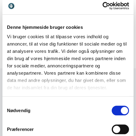
som vil sikre psykologisk
tryghed og forebygge mistrivsel efter kritiske
hændelser.
Tværfaglige teams
, der skal kunne fungere
Denne hjemmeside bruger cookies
sammen under tidspres og
Vi bruger cookies til at tilpasse vores indhold og
komplekse forhold.
annoncer, til at vise dig funktioner til sociale medier og til
at analysere vores trafik. Vi deler også oplysninger om
din brug af vores hjemmeside med vores partnere inden
for sociale medier, annonceringspartnere og
analysepartnere. Vores partnere kan kombinere disse
Opbygning
data med andre oplysninger, du har givet dem, eller som
de har indsamlet fra din brug af deres tjenester.
Nedenstående angiver den vejledende struktur og
indhold for udviklingsforløbet, som kan tilpasses
efter virksomhedens konkrete behov.
Samtykkevalg
Nødvendig
+
-
Modul 1: Beredskabskultur og psykologisk
Præferencer