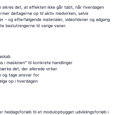
sikres det, at effekten ikke går tabt, når hverdagen
mer deltagerne op til aktiv medvirken, selve
r – og efterfølgende materialer, videohilsner og adgang
e beslutningerne til varige vaner.
gaskab
 i maskinen” til konkrete handlinger
tærke det, der allerede virker
v i og tage ansvar for
følge op i hverdagen
r heldagsforløb til et modulopbygget udviklingsforløb i