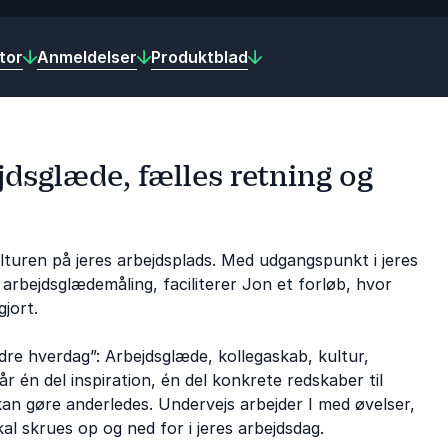
ator
Anmeldelser
Produktblad
dsglæde, fælles retning og
lturen på jeres arbejdsplads. Med udgangspunkt i jeres
arbejdsglædemåling, faciliterer Jon et forløb, hvor
gjort.
re hverdag”: Arbejdsglæde, kollegaskab, kultur,
r én del inspiration, én del konkrete redskaber til
 kan gøre anderledes. Undervejs arbejder I med øvelser,
kal skrues op og ned for i jeres arbejdsdag.