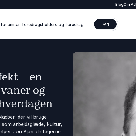
Blog
Om At
ter emner, foredragsholdere og foredrag
Søg
ekt – en
 vaner og
i hverdagen
adser, der vil bruge
 som arbejdsglæde, kultur,
ælper Jon Kjær deltagerne