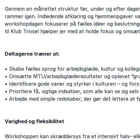
Gennem en målrettet struktur før, under og efter dagen 
rammer igen. Indledende afklaring og hjemmeopgaver var
workshopdagen fokuserer på fælles idéer og beslutninge
til Klub Trivsel hjælper jer med at holde fokus og omsætt
Deltagerne træner at:
• Skabe fælles sprog for arbejdsglæde, kultur og kolle
• Omsætte MTU/arbejdsglæderesultater og oplevet “grus
• Identificere gode vaner og styrker i kulturen – og fors
• Prioritere få, vigtige indsatser, som alle kan se sig sel
• Arbejde med simple redskaber, der gør det lettere at 
Varighed og fleksibilitet
Workshoppen kan skræddersys fra et intensivt halv- elle