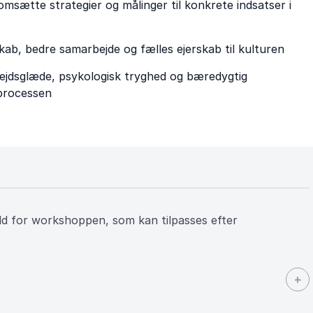
 omsætte strategier og målinger til konkrete indsatser i
ab, bedre samarbejde og fælles ejerskab til kulturen
bejdsglæde, psykologisk tryghed og bæredygtig
 processen
ld for workshoppen, som kan tilpasses efter
+
-