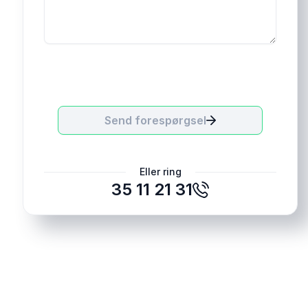
Jeg accepterer ved indsendelse, at mine
oplysninger anvendes til markedsføring og
relevant kommunikation.
Send forespørgsel
Eller ring
35 11 21 31