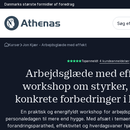
Danmarks største formidler af foredrag
Søg ef
Kurser
Jon Kjær - Arbejdsglæde med effekt
Tilbage til forsiden
4 kundeanmeldelser
Topanmeldt
5.00 ud af 5
Arbejdsglæde med eff
workshop om styrker,
konkrete forbedringer 
En praktisk og energifyldt workshop for arbejdspl
personaledagen til mere end hygge. Med afsæt i temaer
forandringsparathed, effektivitet og hverdagsvaner hj