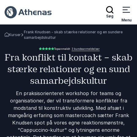
Søg
Menu
Frank Knudsen - skab stærke relationer og en sundere
Kurser
Tilbage til forsiden
samarbejdskultur
3 kundeanmeldelser
Topanmeldt
5.00 ud af 5
Fra konflikt til kontakt – skab
stærke relationer og en sund
samarbejdskultur
En praksisorienteret workshop for teams og
organisationer, der vil transformere konflikter fra
modstand til konstruktiv udvikling. Med afsæt i
mangeårig erfaring som mastercoach sætter Frank
Knudsen spot på vores egne reaktionsmønstre,
"Cappuccino-kultur" og lytningens enorme