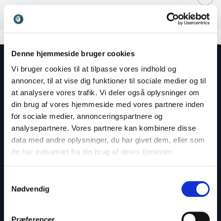
Modul 3: Den menneskelige oplader
Denne hjemmeside bruger cookies
Workshoppen giver jer:
Vi bruger cookies til at tilpasse vores indhold og
annoncer, til at vise dig funktioner til sociale medier og til
at analysere vores trafik. Vi deler også oplysninger om
Konkrete redskaber til at håndtere konflikter
din brug af vores hjemmeside med vores partnere inden
fremfor at undgå dem
for sociale medier, annonceringspartnere og
Dyb indsigt i egne reaktionsmønstre og forståelse
analysepartnere. Vores partnere kan kombinere disse
for kollegers "trykknapper"
data med andre oplysninger, du har givet dem, eller som
de har indsamlet fra din brug af deres tjenester.
Et opgør med "Cappuccino-kulturen" og
redskaber til at nedbryde silo-mentalitet
Samtykkevalg
Styrket evne til at lytte aktivt, hvilket skaber
Nødvendig
hurtigere og bedre løsninger
En fælles bevidsthed om, hvordan man skaber
Præferencer