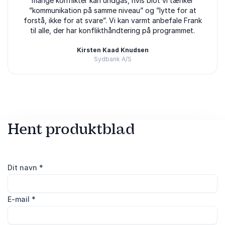
mange konflikter kan undgås, hvis blot vi tænker
”kommunikation på samme niveau” og ”lytte for at
forstå, ikke for at svare”. Vi kan varmt anbefale Frank
til alle, der har konflikthåndtering på programmet.
Kirsten Kaad Knudsen
Sydbank A/S
Bedømt
5.00
/5 baseret på
3
kundeanmeldelser
Hent produktblad
Dit navn
*
E-mail
*