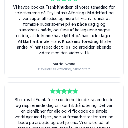
5
Vi havde booket Frank Knudsen til vores temadag for
ud af
5
sekretærerne på Psykiatrisk Afdeling i Middelfart og
vi var super tilfredse og mere til. Frank formår at
formidle budskaberne på en både saglig og
humoristisk måde, og flere af kollegaerne sagde
endda, at de kunne have lyttet på ham hele dagen.
Vil klart anbefale Frank Knudsens foredrag til alle
andre. Vi har taget det til os, og arbejder løbende
videre med den viden vi fik
Maria Svane
Psykiatrisk Afdeling, Middelfart
5
Stor ros til Frank for en underholdende, spændende
ud af
5
og inspirerende dag om konflikthåndtering. Det var
en øjenåbner for alle og vi fik gode og simple
værktøjer med hjem, som vi fremadrettet tænker ind
både på arbejde og derhjemme. Vi er sikre på, at