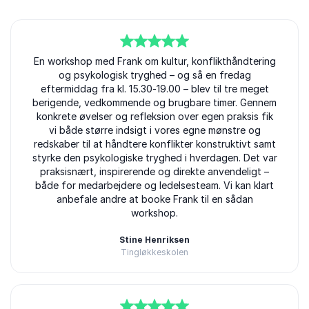
5
En workshop med Frank om kultur, konflikthåndtering
ud af
5
og psykologisk tryghed – og så en fredag
eftermiddag fra kl. 15.30-19.00 – blev til tre meget
berigende, vedkommende og brugbare timer. Gennem
konkrete øvelser og refleksion over egen praksis fik
vi både større indsigt i vores egne mønstre og
redskaber til at håndtere konflikter konstruktivt samt
styrke den psykologiske tryghed i hverdagen. Det var
praksisnært, inspirerende og direkte anvendeligt –
både for medarbejdere og ledelsesteam. Vi kan klart
anbefale andre at booke Frank til en sådan
workshop.
Stine Henriksen
Tingløkkeskolen