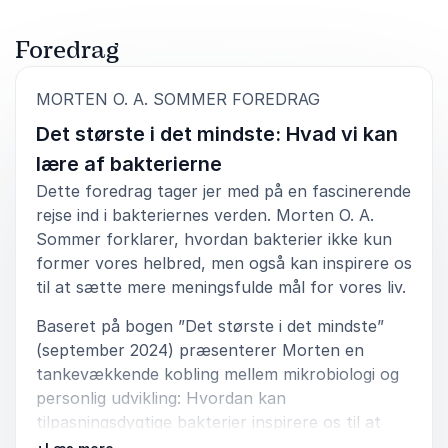
Foredrag
:
MORTEN O. A. SOMMER FOREDRAG
Det største i det mindste: Hvad vi kan
lære af bakterierne
Dette foredrag tager jer med på en fascinerende
rejse ind i bakteriernes verden. Morten O. A.
Sommer forklarer, hvordan bakterier ikke kun
former vores helbred, men også kan inspirere os
til at sætte mere meningsfulde mål for vores liv.
Baseret på bogen ”Det største i det mindste”
(september 2024) præsenterer Morten en
tankevækkende kobling mellem mikrobiologi og
personlig udvikling: Hvordan kan
tilpasningsdygtige bakterier inspirere os til at
navigere i en kompleks verden?