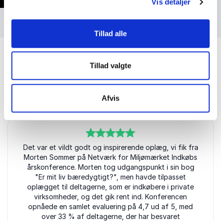
Vis detaljer
Tillad alle
Tillad valgte
Kundeanmeldelser
Afvis
5
Det var et vildt godt og inspirerende oplæg, vi fik fra
ud af
5
Morten Sommer på Netværk for Miljømærket Indkøbs
årskonference. Morten tog udgangspunkt i sin bog
"Er mit liv bæredygtigt?", men havde tilpasset
oplægget til deltagerne, som er indkøbere i private
virksomheder, og det gik rent ind. Konferencen
opnåede en samlet evaluering på 4,7 ud af 5, med
over 33 % af deltagerne, der har besvaret