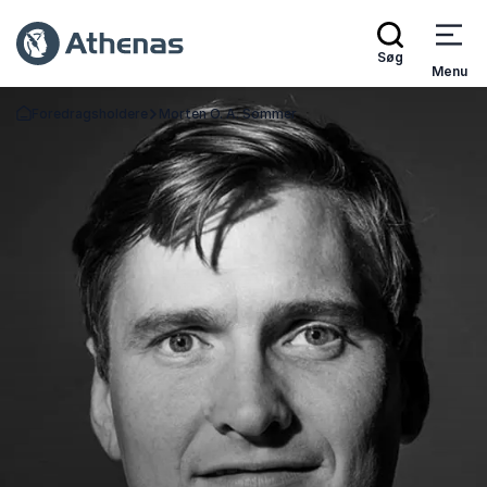
Søg
Menu
Foredragsholdere
Morten O. A. Sommer
Tilbage til forsiden