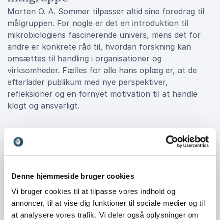
Morten O. A. Sommer tilpasser altid sine foredrag til
målgruppen. For nogle er det en introduktion til
mikrobiologiens fascinerende univers, mens det for
andre er konkrete råd til, hvordan forskning kan
omsættes til handling i organisationer og
virksomheder. Fælles for alle hans oplæg er, at de
efterlader publikum med nye perspektiver,
refleksioner og en fornyet motivation til at handle
klogt og ansvarligt.
Book Morten O. A. Sommer til jeres
næste event
Hvis I ønsker en foredragsholder, der kombinerer dyb
Denne hjemmeside bruger cookies
faglig indsigt, iværksættererfaring og en evne til at
Vi bruger cookies til at tilpasse vores indhold og
inspirere og engagere sit publikum, er Morten O. A.
annoncer, til at vise dig funktioner til sociale medier og til
Sommer et oplagt valg. Hans foredrag bringer viden
at analysere vores trafik. Vi deler også oplysninger om