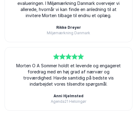
evalueringen. I Miljømærkning Danmark overvejer vi
allerede, hvornår vi kan finde en anledning til at
invitere Morten tilbage til endnu et oplæg.
Rikke Dreyer
Miljømærkning Danmark
5
Morten O A Sommer holdt et levende og engageret
ud af
5
foredrag med en høj grad af nærvær og
troværdighed. Havde samtidig på bedste vis
indarbejdet vores tilsendte spørgsmål.
Anni Hjelmsted
Agenda21 Helsingør
Bedømt
5.00
/5 baseret på
2
kundeanmeldelser