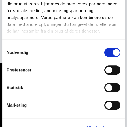
til live og giver konkrete værktøjer, som kan anvendes
din brug af vores hjemmeside med vores partnere inden
både personligt og professionelt. Book Morten O. A.
for sociale medier, annonceringspartnere og
Sommer til jeres næste konference, seminar eller
analysepartnere. Vores partnere kan kombinere disse
virksomhedsevent, og oplev en forsker og
data med andre oplysninger, du har givet dem, eller som
iværksætter, der viser, hvordan videnskab kan være
de har indsamlet fra din brug af deres tjenester.
en guide til en sundere, mere bæredygtig og
meningsfuld fremtid.
Samtykkevalg
Nødvendig
Præferencer
Statistik
Marketing