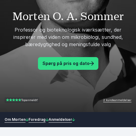
Morten O. A. Sommer
Professor og bioteknologisk iværksætter, der
inspirerer med viden om mikrobiologi, sundhed,
bæredygtighed og meningsfulde valg
Spørg på pris og dato
2 kundeanmeldelser
Topanmeldt!
5.00 ud af 5
Om Morten
Foredrag
Anmeldelser