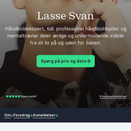
Lasse Svan
Håndboldekspert, tidl. professionel håndboldspiller og
mentaltræner deler ærlige og underholdende indblik
fra sit liv på og uden for banen.
Spørg på pris og dato
9 kundeanmeldelser
Topanmeldt!
5.00 ud af 5
Om
Foredrag
Anmeldelser