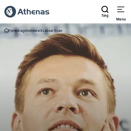
Søg
Menu
Foredragsholdere
Lasse Svan
Tilbage til forsiden