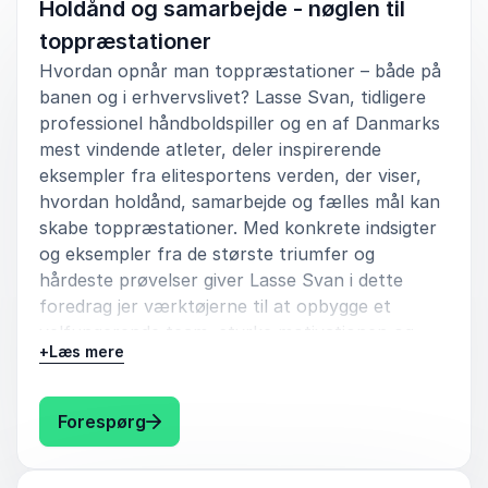
Holdånd og samarbejde - nøglen til
Jens Christensen
toppræstationer
Vejle Boldklub
Hvordan opnår man toppræstationer – både på
banen og i erhvervslivet? Lasse Svan, tidligere
professionel håndboldspiller og en af Danmarks
mest vindende atleter, deler inspirerende
5
Lasse levede fuldt op til vores tårnhøje forventninger
ud af
5
eksempler fra elitesportens verden, der viser,
til ham. Yderligere gav hans sig god til til at tilhørerne
hvordan holdånd, samarbejde og fælles mål kan
kunne få autografer, taget billeder m.v. Den største
skabe toppræstationer. Med konkrete indsigter
og varmeste anbefaling herfra<3
og eksempler fra de største triumfer og
hårdeste prøvelser giver Lasse Svan i dette
Karin hansen-Schwartz
Esbjerg Kommune, Esbjerg Ung (Aktiv Fritid)
foredrag jer værktøjerne til at opbygge et
velfungerende team, styrke motivationen og
+
Læs mere
sikre, at alle trækker i samme retning for at nå
nye højder – sammen.
5
ud af
Foredraget med Lasse Svan er meget inspirerende.
5
: Lasse Svan Holdånd og samarbejde - n
Forespørg
Book Lasse Svan til et engagerende og lærerigt
Vores atleter og interessenter havde et godt
foredrag, der skaber motivation og giver værdi
foredrag med Lasse. Fortællinger om hans karriere,
for hele organisationen.
som kan spejles på som atlet eller som menneske.