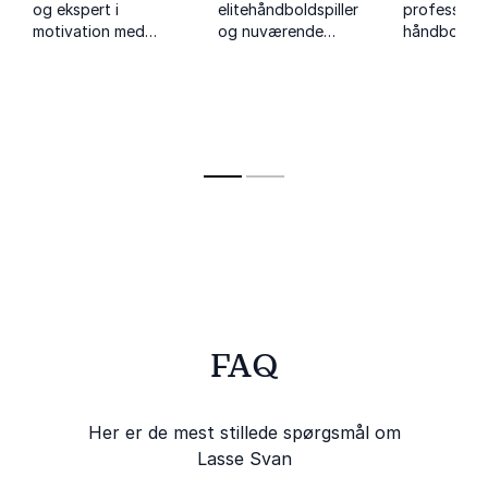
og ekspert i
elitehåndboldspiller
professione
motivation med
og nuværende
håndboldspi
foredrag om
toptræner, der
foredrag o
motivation,
inspirerer med
autisme og 
samarbejde og livets
foredrag om
professione
sejre og nedture.
samarbejde og
håndboldspi
stærke teams.
træner.
FAQ
Her er de mest stillede spørgsmål om
Lasse Svan