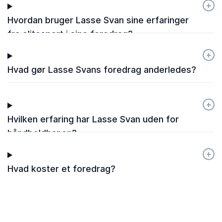
+
-
Hvordan bruger Lasse Svan sine erfaringer
fra elitesport i sine foredrag?
+
-
Hvad gør Lasse Svans foredrag anderledes?
+
-
Hvilken erfaring har Lasse Svan uden for
håndboldbanen?
+
-
Hvad koster et foredrag?