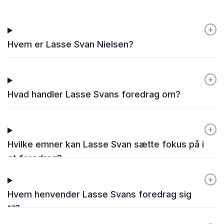
+
-
Hvem er Lasse Svan Nielsen?
+
-
Hvad handler Lasse Svans foredrag om?
+
-
Hvilke emner kan Lasse Svan sætte fokus på i
et foredrag?
+
-
Hvem henvender Lasse Svans foredrag sig
til?