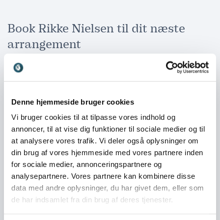
Book Rikke Nielsen til dit næste
arrangement
Når du booker Rikke Nielsen til et foredrag, får du
meget mere end en oplægsholder. Du får en levende
fortælling om styrke, håb og det at finde mening, selv
når livet viser sig fra sin hårdeste side. Hendes
Denne hjemmeside bruger cookies
foredrag giver ikke kun stof til eftertanke, men også
konkrete budskaber om inklusion, motivation og
Vi bruger cookies til at tilpasse vores indhold og
glæden ved fællesskab.
annoncer, til at vise dig funktioner til sociale medier og til
at analysere vores trafik. Vi deler også oplysninger om
Rikke taler til virksomheder, foreninger,
din brug af vores hjemmeside med vores partnere inden
organisationer og skoler – og tilpasser altid sit oplæg,
for sociale medier, annonceringspartnere og
så det matcher jeres behov. Hun formår at kombinere
analysepartnere. Vores partnere kan kombinere disse
sin sportslige baggrund med dybt personlige historier,
data med andre oplysninger, du har givet dem, eller som
der rører, inspirerer og motiverer.
de har indsamlet fra din brug af deres tjenester.
Vil du give dit publikum en oplevelse, de aldrig