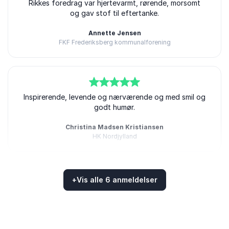
5
ud af
Rikkes foredrag var hjertevarmt, rørende, morsomt
5
og gav stof til eftertanke.
Annette Jensen
FKF Frederiksberg kommunalforening
5
Inspirerende, levende og nærværende og med smil og
ud af
5
godt humør.
Christina Madsen Kristiansen
HK Nordjylland
+
Vis alle 6 anmeldelser
5
Rikke Nielsen er en super dygtig foredragsholder med
ud af
5
Bedømt
5.00
/5 baseret på
6
kundeanmeldelser
en fremragende nordjysk humor. Det var et levende
og spændende foredrag, som gav stof til eftertanke
og udløste mange grin undervejs. Kæmpe anbefaling!