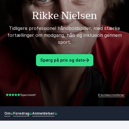
Rikke Nielsen
Tidligere professionel håndboldspiller, med stærke
fortællinger om modgang, håb og inklusion gennem
sport.
Spørg på pris og dato
6 kundeanmeldelser
Topanmeldt!
5.00 ud af 5
Om
Foredrag
Anmeldelser