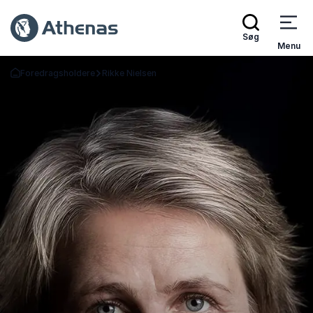
Søg
Menu
Foredragsholdere
Rikke Nielsen
Tilbage til forsiden