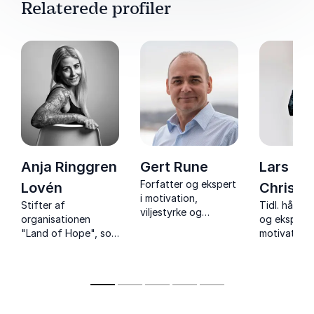
Relaterede profiler
Anja Ringgren
Gert Rune
Lars
Forfatter og ekspert
Lovén
Christi
i motivation,
Stifter af
Tidl. håndbo
viljestyrke og
organisationen
og ekspert 
forandringer. Gert
"Land of Hope", som
motivation
Rune inspirerer med
inspirerer med sin
foredrag o
en stærk livshistorie
modige kamp for
motivation,
– fra kræftpatient til
Afrikas børn – et
samarbejde 
Ironman.
foredrag om håb,
sejre og ne
vilje og