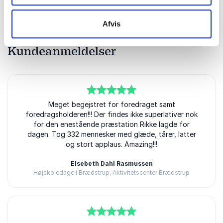
Afvis
Kundeanmeldelser
5
ud af
Meget begejstret for foredraget samt
5
foredragsholderen!!! Der findes ikke superlativer nok
for den enestående præstation Rikke lagde for
dagen. Tog 332 mennesker med glæde, tårer, latter
og stort applaus. Amazing!!!
Elsebeth Dahl Rasmussen
Højskoledage i Brædstrup, Aktivitetscenter Brædstrup