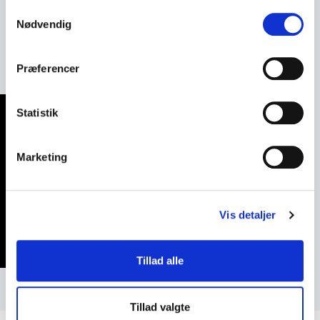
glemmer?
Samtykkevalg
Nødvendig
Så book Rikke Nielsen til et foredrag, der styrker
både fællesskab og livsglæde.
Præferencer
Statistik
Marketing
Vis detaljer
Tillad alle
Tillad valgte