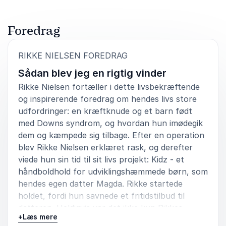
Malene
Mevium
Foredrag
:
RIKKE NIELSEN FOREDRAG
Sådan blev jeg en rigtig vinder
5
ud af
Hun holdt en meget fin grundlovstale, hvor hun
5
sammenlignede idrætlivets fællesskaber med
Rikke Nielsen fortæller i dette livsbekræftende
samfundsfællesskabet med grundloven. Hun gjorde
og inspirerende foredrag om hendes livs store
det på en fin og humorisk måde.
udfordringer: en kræftknude og et barn født
med Downs syndrom, og hvordan hun imødegik
Niels Daubjerg
dem og kæmpede sig tilbage. Efter en operation
Tinglevforum
blev Rikke Nielsen erklæret rask, og derefter
viede hun sin tid til sit livs projekt: Kidz - et
håndboldhold for udviklingshæmmede børn, som
hendes egen datter Magda. Rikke startede
5
Det var et super godt foredrag med masser af humor
ud af
5
holdet, fordi hun savnede et fritidstilbud til
og samtidig seriøsitet.
datteren. Heldigvis var det ikke kun Rikkes
+
Læs mere
Janne Hartmann
familie, der manglede et hold til deres datter, det