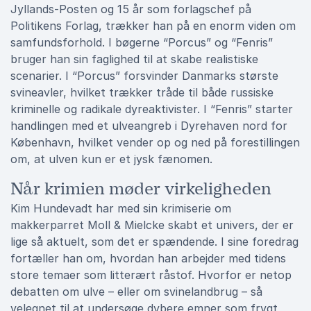
Jyllands-Posten og 15 år som forlagschef på
Politikens Forlag, trækker han på en enorm viden om
samfundsforhold. I bøgerne “Porcus” og “Fenris”
bruger han sin faglighed til at skabe realistiske
scenarier. I “Porcus” forsvinder Danmarks største
svineavler, hvilket trækker tråde til både russiske
kriminelle og radikale dyreaktivister. I “Fenris” starter
handlingen med et ulveangreb i Dyrehaven nord for
København, hvilket vender op og ned på forestillingen
om, at ulven kun er et jysk fænomen.
Når krimien møder virkeligheden
Kim Hundevadt har med sin krimiserie om
makkerparret Moll & Mielcke skabt et univers, der er
lige så aktuelt, som det er spændende. I sine foredrag
fortæller han om, hvordan han arbejder med tidens
store temaer som litterært råstof. Hvorfor er netop
debatten om ulve – eller om svinelandbrug – så
velegnet til at undersøge dybere emner som frygt,