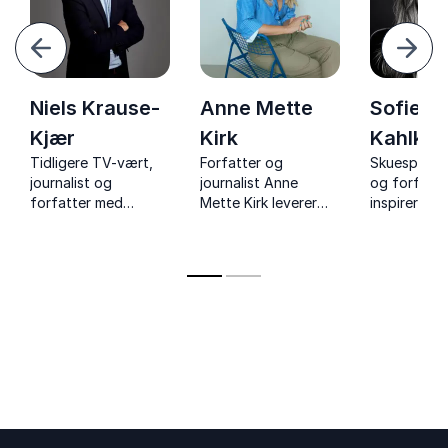
orrige
Næst
Niels Krause-
Anne Mette
Sofie L
Kjær
Kirk
Kahlke
Tidligere TV-vært,
Forfatter og
Skuespiller, 
journalist og
journalist Anne
og forfatte
forfatter med
Mette Kirk leverer
inspirerer 
aktuelle foredrag om
rørende og
foredrag o
,
politik, medier, spin
humoristiske
personlig b
og magtspil.
foredrag om
modet til at
autisme, mod, kriser
og forfatt
og nye begyndelser.