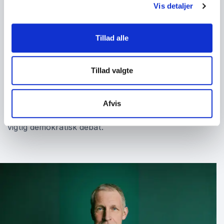
Vis detaljer
Kim Hundevadt bruger sine romaner som løftestang
til at tale om det, der splitter os – fra ulvefrygt til
kløften mellem land og by. I får en engageret
Tillad alle
formidler, der kigger på nuancerne, og som sender jer
hjem med en fornyet lyst til at deltage i den
Tillad valgte
demokratiske samtale - og måske endda lytte til dem,
man ikke altid er enige med.
Book Kim Hundevadt for en oplevelse, der
Afvis
kombinerer litterær 'true crime'-stemning med en
vigtig demokratisk debat.