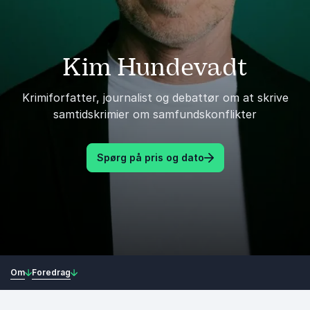
Kim Hundevadt
Krimiforfatter, journalist og debattør om at skrive
samtidskrimier om samfundskonflikter
Spørg på pris og dato
Om
Foredrag