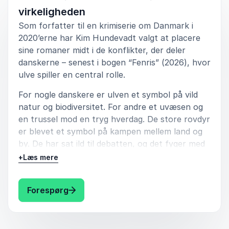
virkeligheden
Som forfatter til en krimiserie om Danmark i
2020’erne har Kim Hundevadt valgt at placere
sine romaner midt i de konflikter, der deler
danskerne – senest i bogen “Fenris” (2026), hvor
ulve spiller en central rolle.
For nogle danskere er ulven et symbol på vild
natur og biodiversitet. For andre et uvæsen og
en trussel mod en tryg hverdag. De store rovdyr
er blevet et symbol på kampen mellem land og
by. De har sat ild til debatten, og det fyger med
skældsord og trusler hen over hegnet og på
+
Læs mere
sociale medier.
I dette foredrag fortæller Kim Hundevadt om,
: Kim Hundevadt Ulven er løs: Når krimi
Forespørg
hvordan han arbejder med aktuelle temaer som
litterært råstof, og hvorfor netop debatten om
ulve – og om svinelandbrug – er så velegnet til