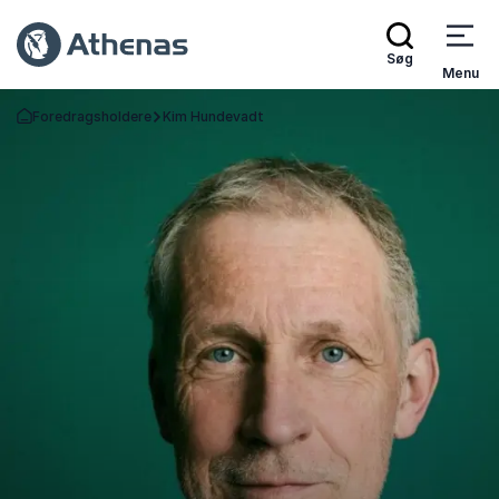
Søg
Menu
Foredragsholdere
Kim Hundevadt
Tilbage til forsiden