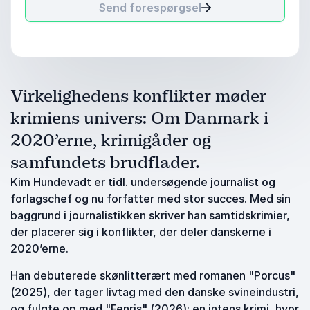
Send forespørgsel
Virkelighedens konflikter møder
krimiens univers: Om Danmark i
2020’erne, krimigåder og
samfundets brudflader.
Kim Hundevadt er tidl. undersøgende journalist og
forlagschef og nu forfatter med stor succes. Med sin
baggrund i journalistikken skriver han samtidskrimier,
der placerer sig i konflikter, der deler danskerne i
2020’erne.
Han debuterede skønlitterært med romanen "Porcus"
(2025), der tager livtag med den danske svineindustri,
og fulgte op med "Fenris" (2026): en intens krimi, hvor