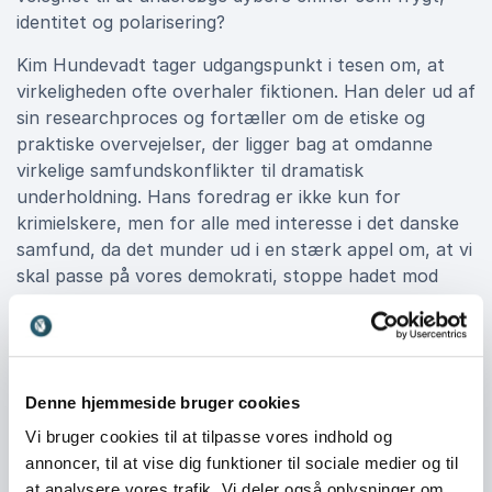
identitet og polarisering?
Kim Hundevadt tager udgangspunkt i tesen om, at
virkeligheden ofte overhaler fiktionen. Han deler ud af
sin researchproces og fortæller om de etiske og
praktiske overvejelser, der ligger bag at omdanne
virkelige samfundskonflikter til dramatisk
underholdning. Hans foredrag er ikke kun for
krimielskere, men for alle med interesse i det danske
samfund, da det munder ud i en stærk appel om, at vi
skal passe på vores demokrati, stoppe hadet mod
vores modstandere og blive bedre til at lytte.
Moll og Mielcke: Et umage
makkerpar
Denne hjemmeside bruger cookies
Centralt i både bøgerne og foredragene står
Vi bruger cookies til at tilpasse vores indhold og
hovedpersonerne, som repræsenterer hver sin del af
annoncer, til at vise dig funktioner til sociale medier og til
Danmark. Michael Moll er journalist og arbejdersøn
at analysere vores trafik. Vi deler også oplysninger om