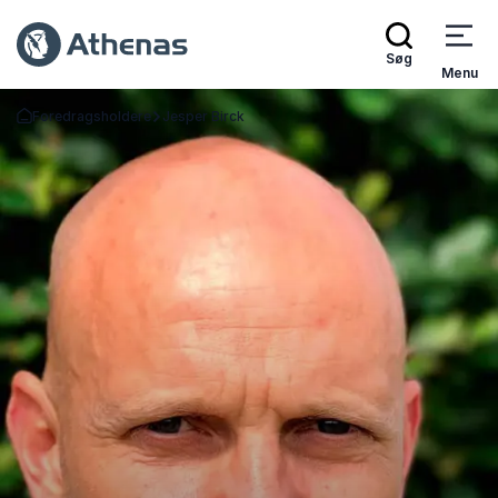
Søg
Menu
Foredragsholdere
Jesper Birck
Tilbage til forsiden