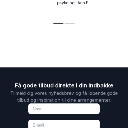
psykologi. Ann E.
hjernens rolle i
Knudsen formidler
samspil med kroppen
neuropsykologi og
og naturen.
pædagogik med
indsigt og humor.
Få gode tilbud direkte i din indbakke
Tilmeld dig vores nyhedsbrev og få løbende gode
tilbud og inspiration til dine arrangementer.