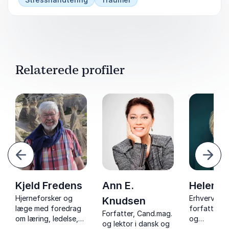
Relaterede profiler
orrige
Næst
Kjeld Fredens
Ann E.
Helen E
Hjerneforsker og
Erhvervsps
Knudsen
læge med foredrag
forfatter og
Forfatter, Cand.mag.
om læring, ledelse,
og
og lektor i dansk og
kreativitet og
forandring