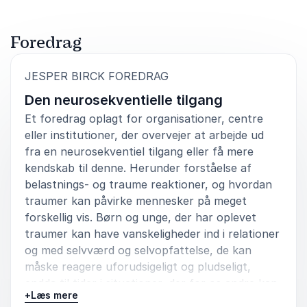
Foredrag
:
JESPER BIRCK FOREDRAG
Den neurosekventielle tilgang
Et foredrag oplagt for organisationer, centre
eller institutioner, der overvejer at arbejde ud
fra en neurosekventiel tilgang eller få mere
kendskab til denne. Herunder forståelse af
belastnings- og traume reaktioner, og hvordan
traumer kan påvirke mennesker på meget
forskellig vis. Børn og unge, der har oplevet
traumer kan have vanskeligheder ind i relationer
og med selvværd og selvopfattelse, de kan
måske reagere uforudsigeligt og pludseligt,
endda til tider i situationer, der for os andre kan
+
Læs mere
synes uproblematiske og nærmest harmløse.