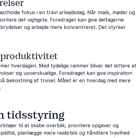
relser
fastholde fokus i en travl arbejdsdag. Når mails, møder og
oritere det vigtigste. Foredraget kan give deltagerne
fbrydelser og arbejde mere koncentreret. Det styrker
produktivitet
rmer hverdagen. Med tydelige rammer bliver det lettere at
okser sig uoverskuelige. Foredraget kan give inspiration
r på bekostning af trivsel. Målet er en hverdag med mere
.
m tidsstyring
ktøjer til at skabe overblik, prioritere opgaver og
 spildtid, planlægge mere realistisk og håndtere travlhed