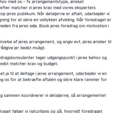
 behov med os – fx arrangementstype, ønsket
erefter matcher vi jeres krav med vores eksperters
p jeres publikum. Når detaljerne er aftalt, udarbejder vi
ing for at sikre en vellykket afvikling. Når foredraget er
sheden fra jeres side. Book jeres foredrag om motivation i
ivelse af jeres arrangement, og angiv evt. jeres ønsker til
rådgive jer bedst muligt.
edragskonsulenter tager udgangspunkt i jeres behov og
bedst matcher krav og budget.
 ja til at deltage i jeres arrangement, udarbejder vi en
g os for at bekræfte aftalen og sikre klare rammer for
 og sammen koordinerer vi detaljerne, så arrangementet
raget følger vi naturligvis op på, hvorvidt foredraget