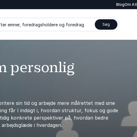
Blog
Om At
ter emner, foredragsholdere og foredrag
Søg
m personlig
ritere sin tid og arbejde mere målrettet med sine
g får I indsigt i, hvordan struktur, fokus og gode
mtidig konkrete perspektiver på, hvordan bedre
 arbejdsglæde i hverdagen.