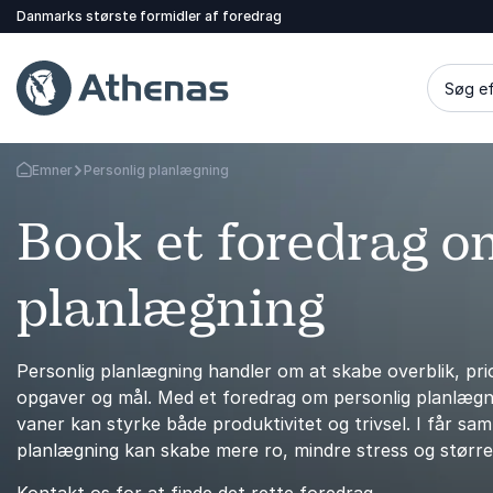
Danmarks største formidler af foredrag
Søg ef
Emner
Personlig planlægning
Tilbage til forsiden
Book et foredrag o
planlægning
Personlig planlægning handler om at skabe overblik, prio
opgaver og mål. Med et foredrag om personlig planlægnin
vaner kan styrke både produktivitet og trivsel. I får sa
planlægning kan skabe mere ro, mindre stress og større