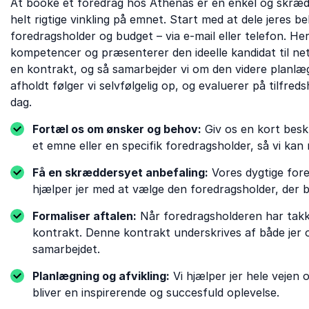
At booke et foredrag hos Athenas er en enkel og skrædd
helt rigtige vinkling på emnet. Start med at dele jeres
foredragsholder og budget – via e-mail eller telefon. H
kompetencer og præsenterer den ideelle kandidat til neto
en kontrakt, og så samarbejder vi om den videre planlægn
afholdt følger vi selvfølgelig op, og evaluerer på tilfred
dag.
Fortæl os om ønsker og behov:
Giv os en kort beskr
et emne eller en specifik foredragsholder, så vi kan 
Få en skræddersyet anbefaling:
Vores dygtige for
hjælper jer med at vælge den foredragsholder, der 
Formaliser aftalen:
Når foredragsholderen har takket
kontrakt. Denne kontrakt underskrives af både jer o
samarbejdet.
Planlægning og afvikling:
Vi hjælper jer hele vejen
bliver en inspirerende og succesfuld oplevelse.