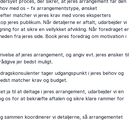
ersyet proces, der sikrer, at jeres arrangement får den
 behov med os – fx arrangementstype, ønsket
erefter matcher vi jeres krav med vores eksperters
p jeres publikum. Når detaljerne er aftalt, udarbejder vi
ing for at sikre en vellykket afvikling. Når foredraget er
sheden fra jeres side. Book jeres foredrag om motivation i
ivelse af jeres arrangement, og angiv evt. jeres ønsker til
rådgive jer bedst muligt.
edragskonsulenter tager udgangspunkt i jeres behov og
bedst matcher krav og budget.
 ja til at deltage i jeres arrangement, udarbejder vi en
g os for at bekræfte aftalen og sikre klare rammer for
 og sammen koordinerer vi detaljerne, så arrangementet