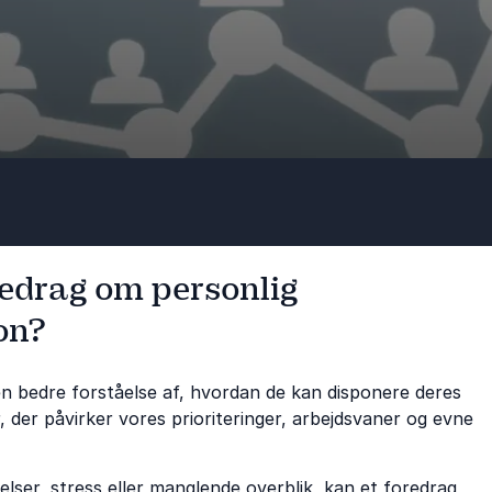
redrag om personlig
on?
en bedre forståelse af, hvordan de kan disponere deres
r, der påvirker vores prioriteringer, arbejdsvaner og evne
lser, stress eller manglende overblik, kan et foredrag