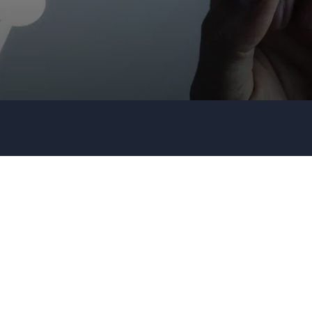
Firma / Organisation
Evt. detaljer om dit arrangement
Send forespørgsel
Eller ring
35 11 21 31