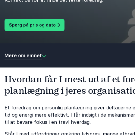
Kontakt os for at finde det rette foredrag.
Spørg på pris og dato
Mere om emnet
Hvordan får I mest ud af et fo
planlægning i jeres organisati
Et foredrag om personlig planlægning giver deltagerne 
tid og energi mere effektivt. I får indsigt i de mekanisme
til at bevare fokus i en travl hverdag.
Står I med udfordringer omkring tidspres, mange afbryde