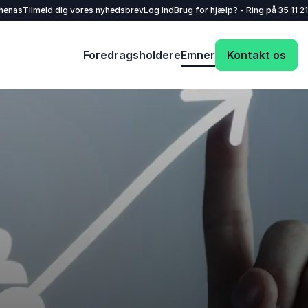
henas
Tilmeld dig vores nyhedsbrev
Log ind
Brug for hjælp? - Ring på
35 11 21
Foredragsholdere
Emner
Kontakt os
Dit navn
*
E-mail
*
Dit telefonnummer