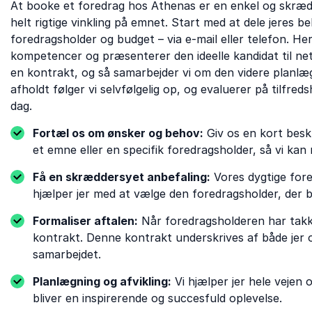
At booke et foredrag hos Athenas er en enkel og skrædd
helt rigtige vinkling på emnet. Start med at dele jeres
foredragsholder og budget – via e-mail eller telefon. H
kompetencer og præsenterer den ideelle kandidat til neto
en kontrakt, og så samarbejder vi om den videre planlægn
afholdt følger vi selvfølgelig op, og evaluerer på tilfred
dag.
Fortæl os om ønsker og behov:
Giv os en kort beskr
et emne eller en specifik foredragsholder, så vi kan 
Få en skræddersyet anbefaling:
Vores dygtige for
hjælper jer med at vælge den foredragsholder, der 
Formaliser aftalen:
Når foredragsholderen har takket
kontrakt. Denne kontrakt underskrives af både jer o
samarbejdet.
Planlægning og afvikling:
Vi hjælper jer hele vejen
bliver en inspirerende og succesfuld oplevelse.