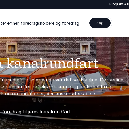
Blog
Om At
ter emner, foredragsholdere og foredrag
Søg
å kanalrundfart
ion med en oplevelse ud over det sædvanlige. De særlige
e rammer for refleksion, læring og underholdning.
k og organisationer, der ønsker at skabe et
 foredrag til jeres kanalrundfart.