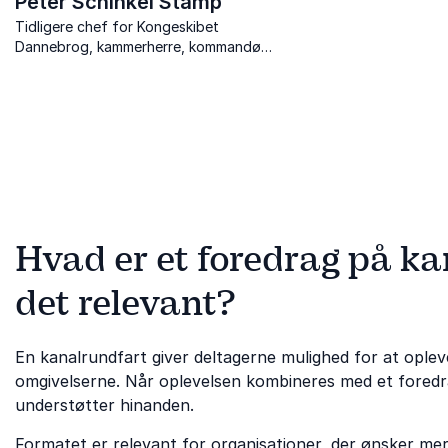
Peter Schinkel Stamp
Tidligere chef for Kongeskibet
Dannebrog, kammerherre, kommandør
og Kongens jagtkaptajn
Hvad er et foredrag på ka
det relevant?
En kanalrundfart giver deltagerne mulighed for at ople
omgivelserne. Når oplevelsen kombineres med et foredr
understøtter hinanden.
Formatet er relevant for organisationer, der ønsker mer