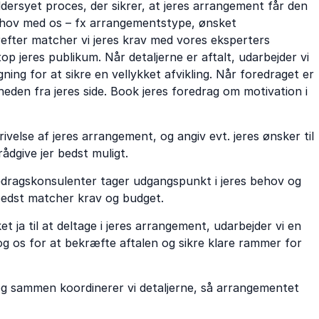
ersyet proces, der sikrer, at jeres arrangement får den
 behov med os – fx arrangementstype, ønsket
erefter matcher vi jeres krav med vores eksperters
p jeres publikum. Når detaljerne er aftalt, udarbejder vi
ing for at sikre en vellykket afvikling. Når foredraget er
sheden fra jeres side. Book jeres foredrag om motivation i
ivelse af jeres arrangement, og angiv evt. jeres ønsker til
rådgive jer bedst muligt.
edragskonsulenter tager udgangspunkt i jeres behov og
bedst matcher krav og budget.
 ja til at deltage i jeres arrangement, udarbejder vi en
g os for at bekræfte aftalen og sikre klare rammer for
 og sammen koordinerer vi detaljerne, så arrangementet