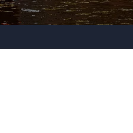
Firma / Organisation
Evt. detaljer om dit arrangement
Send forespørgsel
Eller ring
35 11 21 31