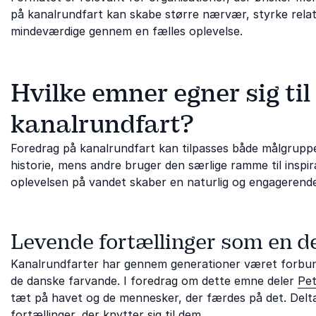
på kanalrundfart kan skabe større nærvær, styrke rela
mindeværdige gennem en fælles oplevelse.
Hvilke emner egner sig til
kanalrundfart?
Foredrag på kanalrundfart kan tilpasses både målgrupp
historie, mens andre bruger den særlige ramme til inspira
oplevelsen på vandet skaber en naturlig og engageren
Levende fortællinger som en d
Kanalrundfarter har gennem generationer været forbund
de danske farvande. I foredrag om dette emne deler
Pet
tæt på havet og de mennesker, der færdes på det. Deltag
fortællinger, der knytter sig til dem.