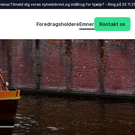
henas
Tilmeld dig vores nyhedsbrev
Log ind
Brug for hjælp? - Ring på
35 11 21
Foredragsholdere
Emner
Kontakt os
Dit navn
*
E-mail
*
Dit telefonnummer