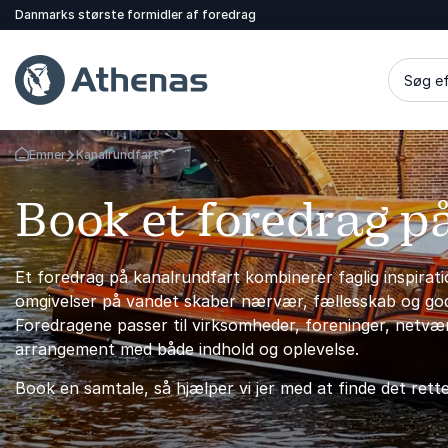
Danmarks største formidler af foredrag
Søg ef
Emner
Kanalrundfart
Tilbage til forsiden
Book et foredrag p
Et foredrag på kanalrundfart kombinerer faglig inspirat
omgivelser på vandet skaber nærvær, fællesskab og god
Foredragene passer til virksomheder, foreninger, netvær
arrangement med både indhold og oplevelse.
Book en samtale, så hjælper vi jer med at finde det rette