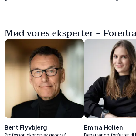
Mød vores eksperter – Foredr
Bent Flyvbjerg
Emma Holten
Professor, økonomisk geograf,
Debattør og forfatter til 