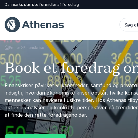
Danmarks største formidler af foredrag
Søg ef
Emner
Finanskrise
Tilbage til forsiden
Book et foredrag o
Finanskriser påvirker virksomheder, samfund og privatø
indsigt i, hvordan økonomiske kriser opstår, hvilke ko
mennesker kan navigere i usikre tider. Hos Athenas tilb
aktuelle analyser og konkrete perspektiver på fremtiden
at finde den rette foredragsholder.