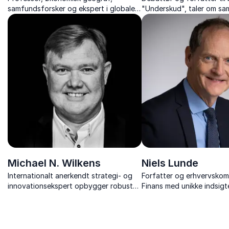
samfundsforsker og ekspert i globale
"Underskud", taler om 
megaprojekter
mellem værdi, omsorg og
samfundsøkonomi.
Michael N. Wilkens
Niels Lunde
Internationalt anerkendt strategi- og
Forfatter og erhvervsko
innovationsekspert opbygger robuste
Finans med unikke indsigte
forretningsmodeller, stabil omsætning
dansk erhvervsliv
og øger langsigtet konkurrenceevne.