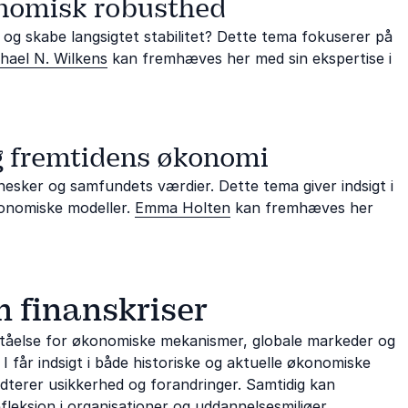
onomisk robusthed
og skabe langsigtet stabilitet? Dette tema fokuserer på
hael N. Wilkens
kan fremhæves her med sin ekspertise i
 fremtidens økonomi
esker og samfundets værdier. Dette tema giver indsigt i
onomiske modeller.
Emma Holten
kan fremhæves her
m finanskriser
rståelse for økonomiske mekanismer, globale markeder og
 får indsigt i både historiske og aktuelle økonomiske
terer usikkerhed og forandringer. Samtidig kan
leksion i organisationer og uddannelsesmiljøer.