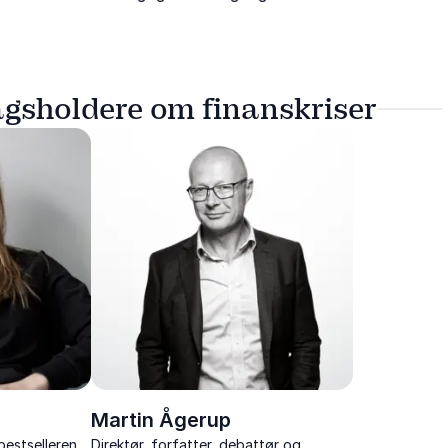
agsholdere om finanskriser
Martin Ågerup
bestselleren
Direktør, forfatter, debattør og