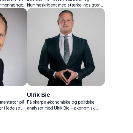
sammenhængen
klummeskribent med stærke indsigter i
kunstig intelligens og fremtidens
samfund.
Ulrik Bie
mmentator på
Få skarpe økonomiske og politiske
r i ledelse og
analyser med Ulrik Bie – økonomisk
redaktør på Berlingske og tidl.
cheføkonom.