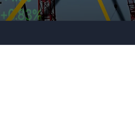
Firma / Organisation
Evt. detaljer om dit arrangement
Send forespørgsel
Eller ring
35 11 21 31