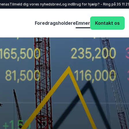
henas
Tilmeld dig vores nyhedsbrev
Log ind
Brug for hjælp? - Ring på
35 11 21
Foredragsholdere
Emner
Kontakt os
Dit navn
*
E-mail
*
Dit telefonnummer