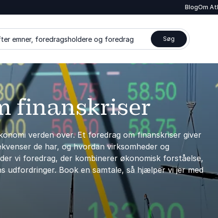
Blog
Om At
ter emner, foredragsholdere og foredrag
Søg
m finanskriser
konomi verden over. Et foredrag om finanskriser giver
nsekvenser de har, og hvordan virksomheder og
yder vi foredrag, der kombinerer økonomisk forståelse,
s udfordringer. Book en samtale, så hjælper vi jer med