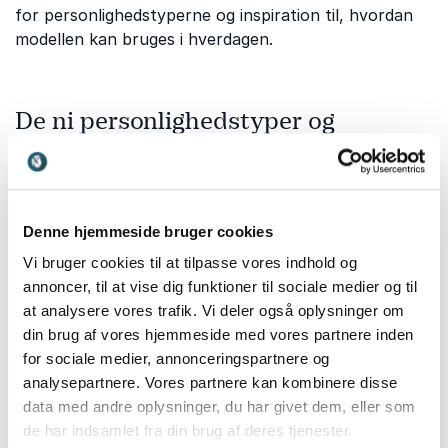
for personlighedstyperne og inspiration til, hvordan
modellen kan bruges i hverdagen.
De ni personlighedstyper og
selvindsigt
Enneagrammet giver indsigt i de ni personlighedstyper
og deres forskellige drivkræfter, styrker og
udviklingsområder. Vil du forstå egne mønstre og
Denne hjemmeside bruger cookies
skabe større selvindsigt? Gennem sin humoristiske
Vi bruger cookies til at tilpasse vores indhold og
tone giver
Michael Groser
indsigtsfulde foredrag om
annoncer, til at vise dig funktioner til sociale medier og til
Enneagrammet.
at analysere vores trafik. Vi deler også oplysninger om
din brug af vores hjemmeside med vores partnere inden
for sociale medier, annonceringspartnere og
Kommunikation, samarbejde og
analysepartnere. Vores partnere kan kombinere disse
data med andre oplysninger, du har givet dem, eller som
relationer
de har indsamlet fra din brug af deres tjenester.
Når vi forstår hinandens forskelligheder, bliver det