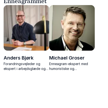
Enneagrammet
Anders Bjørk
Michael Groser
Forandringsvejleder og
Enneagram-ekspert med
ekspert i arbejdsglæde og
humoristiske og
trivsel, der giver sin
indsigtsfulde foredrag om
ekspertise på håndtering af
samarbejde, kommunikation
forandringer med nærvær,
og ledelse.
humor og værktøjer.