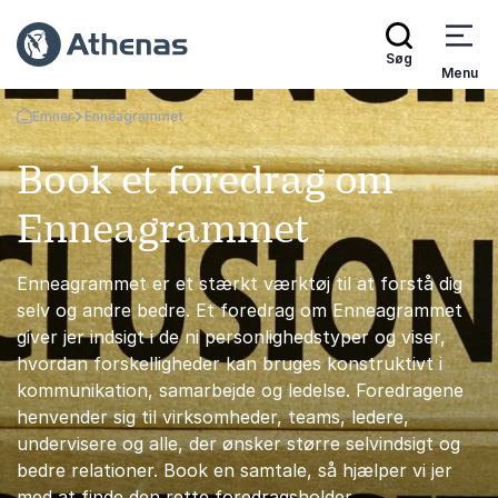
Søg
Menu
Emner
Enneagrammet
Tilbage til forsiden
Book et foredrag om
Enneagrammet
Enneagrammet er et stærkt værktøj til at forstå dig
selv og andre bedre. Et foredrag om Enneagrammet
giver jer indsigt i de ni personlighedstyper og viser,
hvordan forskelligheder kan bruges konstruktivt i
kommunikation, samarbejde og ledelse. Foredragene
henvender sig til virksomheder, teams, ledere,
undervisere og alle, der ønsker større selvindsigt og
bedre relationer. Book en samtale, så hjælper vi jer
med at finde den rette foredragsholder.