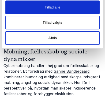
hvordan eskalerer de? Med
William Atak
får I indsigt i
Tillad alle
digital adfærd, shitstorms og hvordan man bør
navigere i digitale kriser. Denne vinkel er særligt
relevant for organisationer og arbejdspladser, der
Tillad valgte
ønsker at forebygge og håndtere negativ online
adfærd.
Afvis
Mobning, fællesskab og sociale
dynamikker
Cybermobning handler i høj grad om fællesskaber og
relationer. Et foredrag med
Sanne Søndergaard
kombinerer humor og ærlighed med skarpe indsigter i
mobning, angst og sociale dynamikker. Her får I
perspektiver på, hvordan man skaber inkluderende
fællesskaber og forebygger eksklusion.