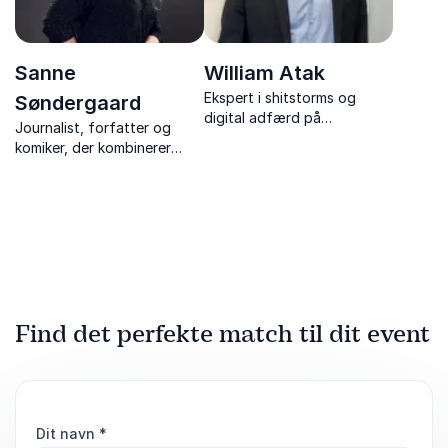
Sanne
William Atak
Ekspert i shitstorms og
Søndergaard
digital adfærd på
Journalist, forfatter og
arbejdspladsen. Få konkrete
komiker, der kombinerer
værktøjer til at beskytte
humor, indsigt og ærlighed i
jeres omdømme og navigere
foredrag om kønsroller,
i digitale kriser.
angst, mobning og
fællesskab.
Find det perfekte match til dit event
Dit navn
*