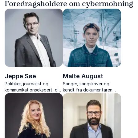
Foredragsholdere om cybermobning
Jeppe Søe
Malte August
Politiker, journalist og
Sanger, sangskriver og
kommunikationsekspert, der
kendt fra dokumentaren
giver jer skarpe indsigter i
"100 falske forelskelser"
ærlig og effektiv
med et indblik i
kommunikation.
identitetstyveri og digital
sikkerhed med sin egen
personlige historie