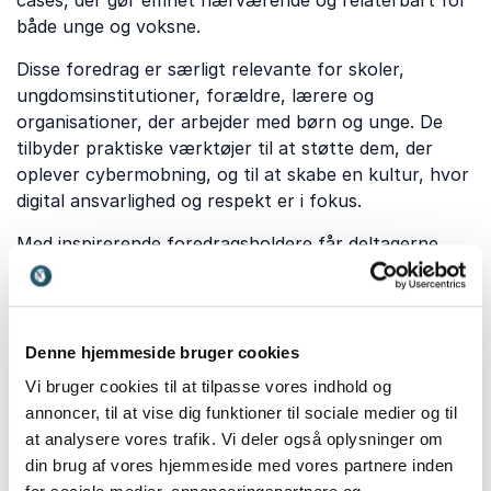
cases, der gør emnet nærværende og relaterbart for
både unge og voksne.
Disse foredrag er særligt relevante for skoler,
ungdomsinstitutioner, forældre, lærere og
organisationer, der arbejder med børn og unge. De
tilbyder praktiske værktøjer til at støtte dem, der
oplever cybermobning, og til at skabe en kultur, hvor
digital ansvarlighed og respekt er i fokus.
Med inspirerende foredragsholdere får deltagerne
indsigt i både udfordringerne og løsningerne, når det
kommer til cybermobning. Foredragene skaber
refleksion og giver værktøjer, der kan bruges til at
gøre en forskel i både private og professionelle
Denne hjemmeside bruger cookies
sammenhænge. Uanset om du søger viden som
Vi bruger cookies til at tilpasse vores indhold og
forælder, underviser eller leder, tilbyder foredrag om
annoncer, til at vise dig funktioner til sociale medier og til
cybermobning en vigtig og inspirerende læring om et
at analysere vores trafik. Vi deler også oplysninger om
aktuelt emne.
din brug af vores hjemmeside med vores partnere inden