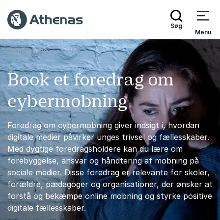
Søg
Menu
Emner
Cybermobning
Tilbage til forsiden
Book et foredrag om
cybermobning
Foredrag om cybermobning giver indsigt i, hvordan
digitale medier påvirker unges trivsel og fællesskaber.
Med dygtige foredragsholdere kan du lære om
forebyggelse, ansvar og håndtering af mobning på
sociale medier. Disse foredrag er relevante for skoler,
forældre, pædagoger og organisationer, der ønsker at
forstå og bekæmpe online mobning og styrke positive
digitale fællesskaber.