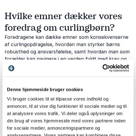
Hvilke emner dækker vores
foredrag om curlingbørn?
Foredragene kan dække emner som konsekvenserne
af curlingopdragelse, hvordan man styrker børns
robusthed og ansvarsfølelse, samt hvordan man som
forælder kan navigere i en verden fyldt med krav og
forventninger. Derudover kan foredragene tilbyde
konkrete strategier til at fremme børns
selvstændighed og forståelse for egne grænser og
ansvar. Mange foredragsholdere bruger humor,
Denne hjemmeside bruger cookies
praktiske eksempler og personlige erfaringer til at
Vi bruger cookies til at tilpasse vores indhold og
skabe en engagerende oplevelse.
annoncer, til at vise dig funktioner til sociale medier og til
at analysere vores trafik. Vi deler også oplysninger om
Disse foredrag er relevante for forældre,
din brug af vores hjemmeside med vores partnere inden
bedsteforældre, lærere og pædagoger, der ønsker at
for sociale medier, annonceringspartnere og
forstå og reflektere over deres rolle i børns liv. De
analysepartnere. Vores partnere kan kombinere disse