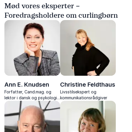
Mød vores eksperter –
Foredragsholdere om curlingbørn
Ann E. Knudsen
Christine Feldthaus
Forfatter, Cand.mag. og
Livsstilsekspert og
lektor i dansk og psykologi.
kommunikationsrådgiver
Ann E. Knudsen formidler
neuropsykologi og
pædagogik med indsigt og
humor.