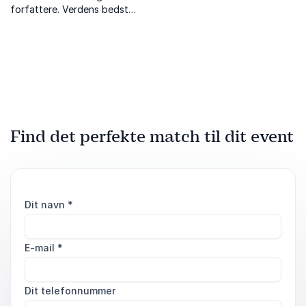
forfattere. Verdens bedste
danske skole leverer
praksisnære, involverende
foredrag med humor og
debat – direkte fra
skolernes virkelighed.
Find det perfekte match til dit event
Dit navn
*
E-mail
*
Dit telefonnummer