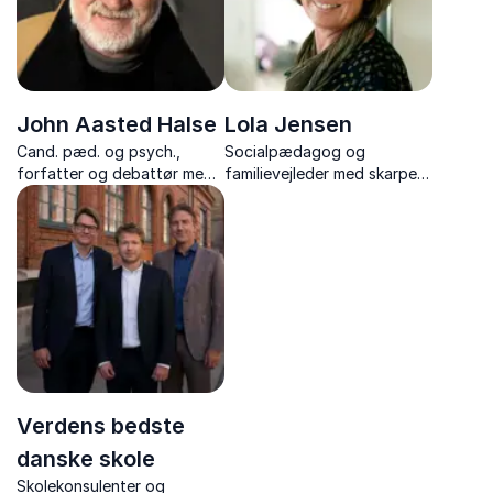
John Aasted Halse
Lola Jensen
Cand. pæd. og psych.,
Socialpædagog og
forfatter og debattør med
familievejleder med skarpe,
tankevækkende og
ærlige og kærlige indspark
humoristiske foredrag om
til familieliv, børn og
børn, opdragelse og den
parforhold.
moderne familie.
Verdens bedste
danske skole
Skolekonsulenter og