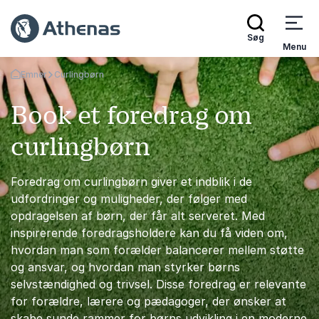
Søg
Menu
Emner
Curlingbørn
Tilbage til forsiden
Book et foredrag om
curlingbørn
Foredrag om curlingbørn giver et indblik i de
udfordringer og muligheder, der følger med
opdragelsen af børn, der får alt serveret. Med
inspirerende foredragsholdere kan du få viden om,
hvordan man som forælder balancerer mellem støtte
og ansvar, og hvordan man styrker børns
selvstændighed og trivsel. Disse foredrag er relevante
for forældre, lærere og pædagoger, der ønsker at
skabe sunde rammer for børns udvikling i en moderne