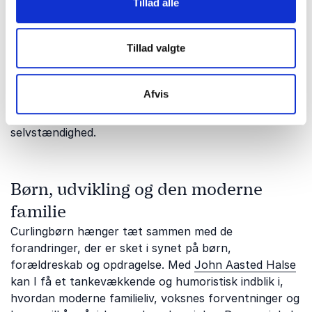
Tillad alle
fjerne alle forhindringer på deres vej. Et foredrag med
Lola Jensen
giver jer ærlige, kærlige og praksisnære
perspektiver på familieliv, opdragelse og de
Tillad valgte
udfordringer, der opstår, når forældre gerne vil
hjælpe, men risikerer at overtage for meget. Det er
Afvis
en relevant vinkel for jer, der ønsker konkrete
refleksioner om ansvar, rammer og børns
selvstændighed.
Børn, udvikling og den moderne
familie
Curlingbørn hænger tæt sammen med de
forandringer, der er sket i synet på børn,
forældreskab og opdragelse. Med
John Aasted Halse
kan I få et tankevækkende og humoristisk indblik i,
hvordan moderne familieliv, voksnes forventninger og