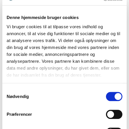
Henrik Lehmann Andersen er direktør for Nordea
Fonden og en af de mest underholdende og
Denne hjemmeside bruger cookies
vidende foredragsholdere der findes om ledelse
Vi bruger cookies til at tilpasse vores indhold og
og arbejdspladsen. I sit foredrag ‘Værdiledelse får
annoncer, til at vise dig funktioner til sociale medier og til
at analysere vores trafik. Vi deler også oplysninger om
den sociale kapital til at bugne’, fortæller Henrik,
din brug af vores hjemmeside med vores partnere inden
hvordan han som leder af en
for sociale medier, annonceringspartnere og
hvalforskningsinstitution, ti år som leder af
analysepartnere. Vores partnere kan kombinere disse
Odense Zoo og nu som direktør i Nordea-fonden,
data med andre oplysninger, du har givet dem, eller som
har oplevet, at arbejdsglæde og styrkelse af
de har indsamlet fra din brug af deres tjenester.
relationer mellem kollegerne har været grundlaget
for at opbygge pengetank med social kapital af
Samtykkevalg
Nødvendig
Joakim von And’ske dimensioner.
Præferencer