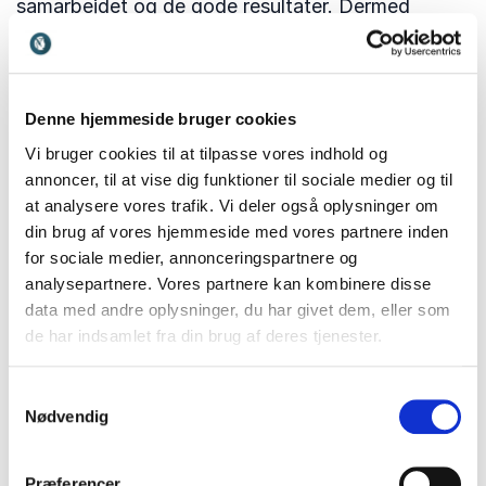
samarbejdet og de gode resultater. Dermed
besværliggør det også arbejdet med at lykkes
med selve forandringen!
Det forholder sig dog sådan, at alle, der er berørt
Denne hjemmeside bruger cookies
af en forandring, også har en interesse i et godt
Vi bruger cookies til at tilpasse vores indhold og
udkom. Det betyder at store ressourcer kan
annoncer, til at vise dig funktioner til sociale medier og til
bringes i spil, hvis vi formår at involvere de
at analysere vores trafik. Vi deler også oplysninger om
din brug af vores hjemmeside med vores partnere inden
berørte i processen.
Indflydelse
er modgiften til
for sociale medier, annonceringspartnere og
Problem 2, og uden det problem kan det hænde,
analysepartnere. Vores partnere kan kombinere disse
at Problem 1 faktisk er nemmere at løse. At
data med andre oplysninger, du har givet dem, eller som
udstede et brokkeforbud er derimod ikke en
de har indsamlet fra din brug af deres tjenester.
farbar vej, det vil kun forværre situationen og
skabe tavs modstand. I stedet skal du anerkende
Samtykkevalg
de følelser der kan føre til brokken, og arbejde
Nødvendig
seriøst med kilden til dem.
Præferencer