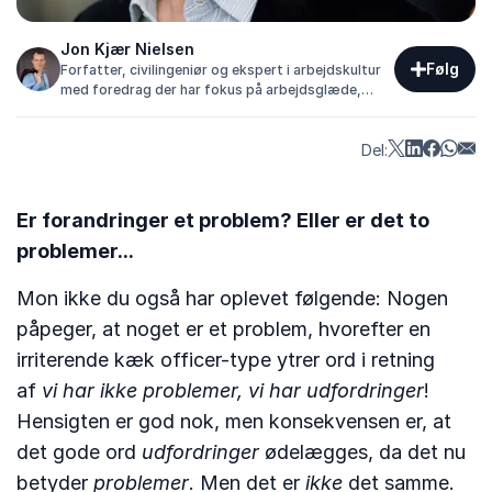
Jon Kjær Nielsen
Følg
Forfatter, civilingeniør og ekspert i arbejdskultur
med foredrag der har fokus på arbejdsglæde,
trivsel og en sund arbejdskultur, der kan mærkes i
hverdagen.
Del:
Er forandringer et problem? Eller er det to
problemer...
Mon ikke du også har oplevet følgende: Nogen
påpeger, at noget er et problem, hvorefter en
irriterende kæk officer-type ytrer ord i retning
af
vi har ikke problemer, vi har udfordringer
!
Hensigten er god nok, men konsekvensen er, at
det gode ord
udfordringer
ødelægges, da det nu
betyder
problemer
. Men det er
ikke
det samme.