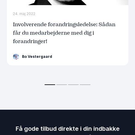
24. maj 2022
Involverende forandringsledelse: Sådan
får du medarbejderne med dig i
forandringer!
Bo Vestergaard
Få gode tilbud direkte i din indbakke