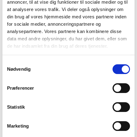
annoncer, til at vise dig funktioner til sociale medier og til
gør man hvis f.eks. det lokale hensyn og
at analysere vores trafik. Vi deler også oplysninger om
ønsket om at undgå plastic betyder at man
din brug af vores hjemmeside med vores partnere inden
ender med en højere udledning af
for sociale medier, annonceringspartnere og
drivhusgasser?
analysepartnere. Vores partnere kan kombinere disse
data med andre oplysninger, du har givet dem, eller som
Tillid. Generelt har danske forbrugere høj tillid
de har indsamlet fra din brug af deres tjenester.
til hinanden og til samfundets institutioner.
Men i de seneste år har vi kunne registrere at
Samtykkevalg
ikke alle danskeres generelle tillidsniveau er
Nødvendig
lige så højt som det plejede at være. Samtidig
ser man et mylder af data og information
Præferencer
omkring miljøtiltag fra virksomhedernes og
organisationernes side. Udfordringen er at
Statistik
data stadig kan ”tilrettelægges” på en
hensigtsmæssig måde, så man ser godt ud i
Marketing
forbrugernes øjne. Derfor er der behov for
ensartethed og der er behov for virksomheder