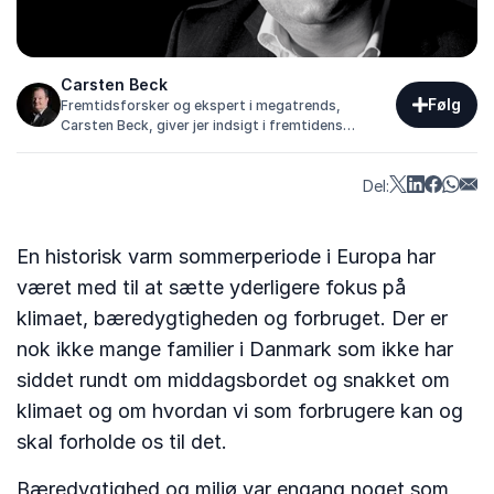
Carsten Beck
Følg
Fremtidsforsker og ekspert i megatrends,
Carsten Beck, giver jer indsigt i fremtidens
samfund, forandringer og strategiske muligheder.
Del:
En historisk varm sommerperiode i Europa har
været med til at sætte yderligere fokus på
klimaet, bæredygtigheden og forbruget. Der er
nok ikke mange familier i Danmark som ikke har
siddet rundt om middagsbordet og snakket om
klimaet og om hvordan vi som forbrugere kan og
skal forholde os til det.
Bæredygtighed og miljø var engang noget som