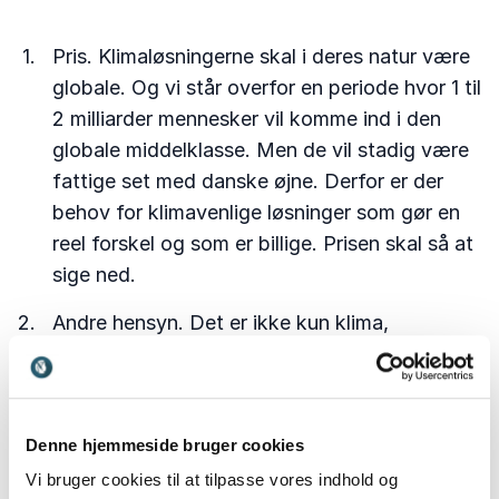
Pris. Klimaløsningerne skal i deres natur være
globale. Og vi står overfor en periode hvor 1 til
2 milliarder mennesker vil komme ind i den
globale middelklasse. Men de vil stadig være
fattige set med danske øjne. Derfor er der
behov for klimavenlige løsninger som gør en
reel forskel og som er billige. Prisen skal så at
sige ned.
Andre hensyn. Det er ikke kun klima,
biodiversitet og cirkularitet som spiller ind i
forbrugernes klimaovervejelser. Andre
overvejelser er også vigtige. Er det ok at
bruge plastic? Hvad med lokal produktion?
Denne hjemmeside bruger cookies
Hvad med diversitet og inklusion? Og hvad
Vi bruger cookies til at tilpasse vores indhold og