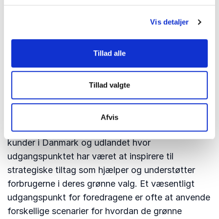
og brands som går foran i deres respektive
Vis detaljer
sektorer eller byer og skaber løsninger som
forbrugerne kan have tillid til. Og hvis tilliden
ikke kan skabes alene af virksomheden eller
Tillad alle
brandet er der måske behov for samarbejder
med offentlige myndigheder, NGOer og
Tillad valgte
lignende.
Instituttet for Fremtidsforskning har gennem de
Afvis
seneste par år afholdt en lang række foredrag for
kunder i Danmark og udlandet hvor
udgangspunktet har været at inspirere til
strategiske tiltag som hjælper og understøtter
forbrugerne i deres grønne valg. Et væsentligt
udgangspunkt for foredragene er ofte at anvende
forskellige scenarier for hvordan de grønne