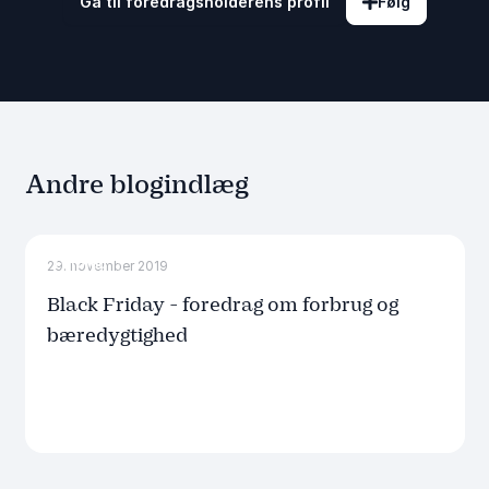
Gå til foredragsholderens profil
Følg
Andre blogindlæg
Forbrug
29. november 2019
Black Friday - foredrag om forbrug og
bæredygtighed