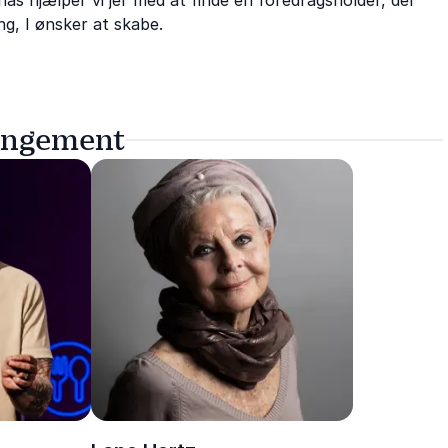
 hjælper vi jer med at finde en foredragsholder, der
g, I ønsker at skabe.
rangement