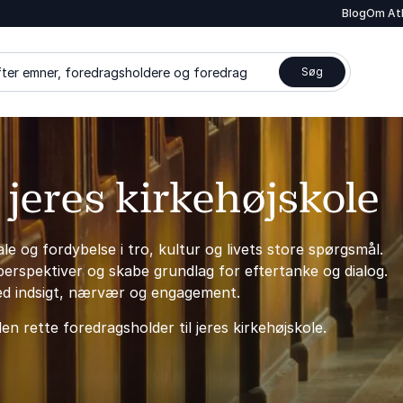
Blog
Om At
ter emner, foredragsholdere og foredrag
Søg
 jeres kirkehøjskole
e og fordybelse i tro, kultur og livets store spørgsmål.
perspektiver og skabe grundlag for eftertanke og dialog.
med indsigt, nærvær og engagement.
n rette foredragsholder til jeres kirkehøjskole.