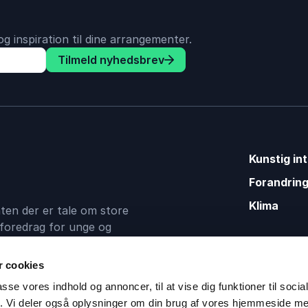
g inspiration til dine arrangementer.
Tilmeld nyhedsbrev
Kunstig int
Forandring
Klima
enten der er tale om store
foredrag for unge og
as kontakten mellem dig og
 cookies
passe vores indhold og annoncer, til at vise dig funktioner til soci
fik. Vi deler også oplysninger om din brug af vores hjemmeside m