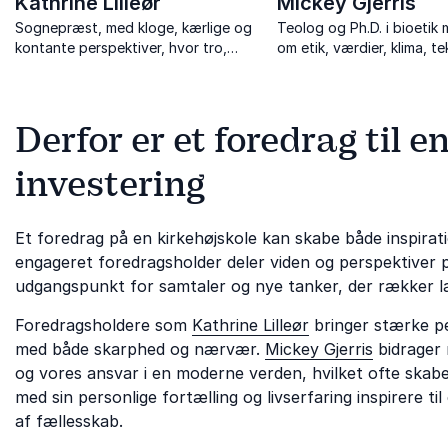
Kathrine Lilleør
Mickey Gjerris
Sognepræst, med kloge, kærlige og
Teolog og Ph.D. i bioetik
kontante perspektiver, hvor tro,
om etik, værdier, klima, t
litteratur og livets store spørgsmål
svære dilemmaer.
mødes med nærvær og indsigt.
Derfor er et foredrag til e
investering
Et foredrag på en kirkehøjskole kan skabe både inspirat
engageret foredragsholder deler viden og perspektiver på
udgangspunkt for samtaler og nye tanker, der rækker l
Foredragsholdere som
Kathrine Lilleør
bringer stærke pe
med både skarphed og nærvær.
Mickey Gjerris
bidrager
og vores ansvar i en moderne verden, hvilket ofte skabe
med sin personlige fortælling og livserfaring inspirere
af fællesskab.