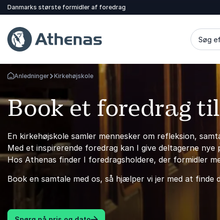
Danmarks største formidler af foredrag
Søg ef
Anledninger
Kirkehøjskole
Tilbage til forsiden
Book et foredrag til
En kirkehøjskole samler mennesker om refleksion, samtal
Med et inspirerende foredrag kan I give deltagerne nye 
Hos Athenas finder I foredragsholdere, der formidler 
Book en samtale med os, så hjælper vi jer med at finde de
Spørg på pris og dato