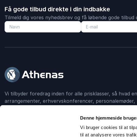
Få gode tilbud direkte i din indbakke
Tilmeld dig vores nyhedsbrev og få løbende gode tilbud o
Vi tilbyder foredrag inden for alle prisklasser, så hvad 
arrangementer, erhvervskonferencer, personalemøder, 
gamle eller debatskabende grupper, så formidler Athen
din foredragsholder.
Denne hjemmeside bruger
Vi bruger cookies til at til
til at analysere vores tra