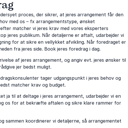
rag
ersyet proces, der sikrer, at jeres arrangement får den
 behov med os – fx arrangementstype, ønsket
erefter matcher vi jeres krav med vores eksperters
p jeres publikum. Når detaljerne er aftalt, udarbejder vi
ing for at sikre en vellykket afvikling. Når foredraget er
heden fra jeres side. Book jeres foredrag i dag.
ivelse af jeres arrangement, og angiv evt. jeres ønsker til
rådgive jer bedst muligt.
edragskonsulenter tager udgangspunkt i jeres behov og
bedst matcher krav og budget.
 ja til at deltage i jeres arrangement, udarbejder vi en
g os for at bekræfte aftalen og sikre klare rammer for
, og sammen koordinerer vi detaljerne, så arrangementet