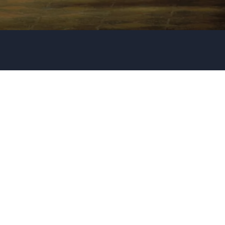
Firma / Organisation
Evt. detaljer om dit arrangement
Send forespørgsel
Eller ring
35 11 21 31