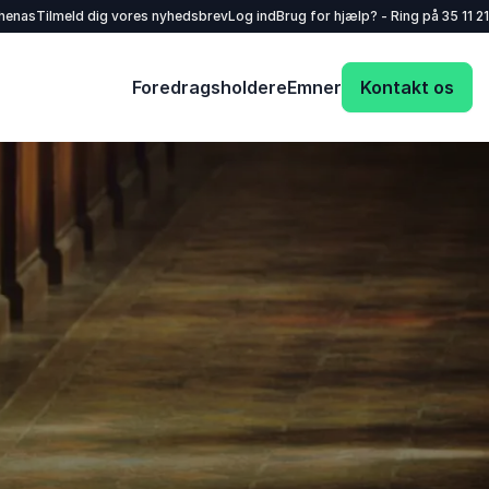
henas
Tilmeld dig vores nyhedsbrev
Log ind
Brug for hjælp? - Ring på
35 11 21
Foredragsholdere
Emner
Kontakt os
Dit navn
*
E-mail
*
Dit telefonnummer