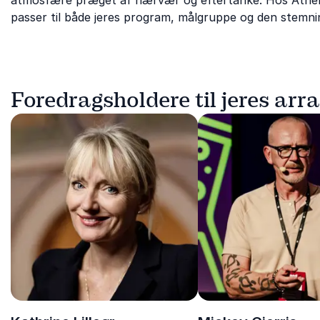
atmosfære præget af nærvær og eftertanke. Hos Athenas
passer til både jeres program, målgruppe og den stemnin
Foredragsholdere til jeres ar