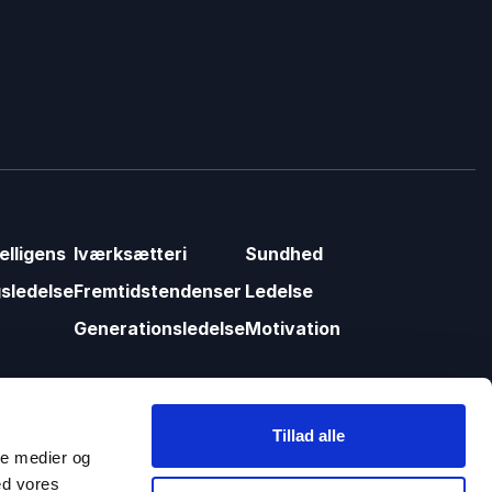
elligens
Iværksætteri
Sundhed
sledelse
Fremtidstendenser
Ledelse
Generationsledelse
Motivation
Tillad alle
ale medier og
ed vores