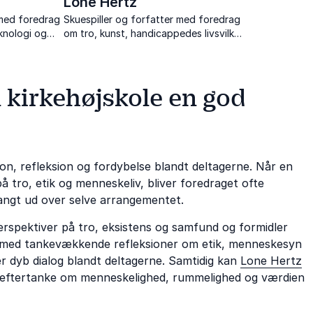
Lone Hertz
 med foredrag
Skuespiller og forfatter med foredrag
eknologi og
om tro, kunst, handicappedes livsvilkår
og et liv i rampelyset.
n kirkehøjskole en god
ion, refleksion og fordybelse blandt deltagerne. Når en
 tro, etik og menneskeliv, bliver foredraget ofte
angt ud over selve arrangementet.
rspektiver på tro, eksistens og samfund og formidler
 med tankevækkende refleksioner om etik, menneskesyn
r dyb dialog blandt deltagerne. Samtidig kan
Lone Hertz
 til eftertanke om menneskelighed, rummelighed og værdien