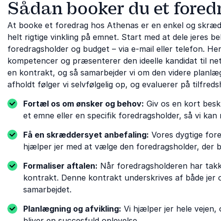
Sådan booker du et fored
At booke et foredrag hos Athenas er en enkel og skrædd
helt rigtige vinkling på emnet. Start med at dele jeres
foredragsholder og budget – via e-mail eller telefon. H
kompetencer og præsenterer den ideelle kandidat til neto
en kontrakt, og så samarbejder vi om den videre planlægn
afholdt følger vi selvfølgelig op, og evaluerer på tilfreds
Fortæl os om ønsker og behov:
Giv os en kort beskr
et emne eller en specifik foredragsholder, så vi kan 
Få en skræddersyet anbefaling:
Vores dygtige for
hjælper jer med at vælge den foredragsholder, der 
Formaliser aftalen:
Når foredragsholderen har takket
kontrakt. Denne kontrakt underskrives af både jer o
samarbejdet.
Planlægning og afvikling:
Vi hjælper jer hele vejen
bliver en succesfuld oplevelse.