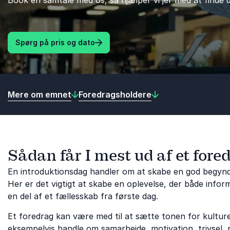
Book en samtale med os, så hjælper vi jer med at finde d
Spørg på pris og dato
Mere om emnet
Foredragsholdere
Sådan får I mest ud af et fore
En introduktionsdag handler om at skabe en god begynde
Her er det vigtigt at skabe en oplevelse, der både infor
en del af et fællesskab fra første dag.
Et foredrag kan være med til at sætte tonen for kulture
eksempelvis handle om samarbejde, motivation, trivsel, p