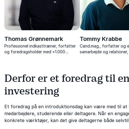
Thomas Grønnemark
Tommy Krabbe
Professionel indkasttræner, forfatter
Cand.mag., forfatter og e
og foredragsholder med +1.000
samarbejde og relationer
skræddersyede foredrag om
1.500 skræddersyede for
motivation, arbejdsglæde, samarbejde
om forandring, trivsel og
og modet til at tænke anderledes.
adfærd.
Derfor er et foredrag til 
investering
Et foredrag på en introduktionsdag kan være med til at
medarbejdere, studerende eller deltagere. Når en engage
konkrete værktøjer, kan det give deltagerne både selvtilli