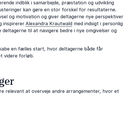
erende indblik i samarbejde, præstation og udvikling
steringer kan gøre en stor forskel for resultaterne.
vsel og motivation og giver deltagerne nye perspektiver
g inspirerer
Alexandra Krautwald
med indsigt i personlig
e deltagerne til at navigere bedre i nye omgivelser og
kabe en fælles start, hvor deltagerne både får
t videre forløb.
ger
re relevant at overveje andre arrangementer, hvor et