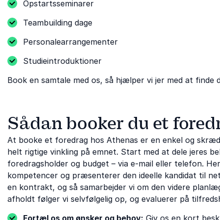
Opstartsseminarer
Teambuilding dage
Personalearrangementer
Studieintroduktioner
Book en samtale med os, så hjælper vi jer med at finde d
Sådan booker du et fored
At booke et foredrag hos Athenas er en enkel og skrædd
helt rigtige vinkling på emnet. Start med at dele jeres
foredragsholder og budget – via e-mail eller telefon. H
kompetencer og præsenterer den ideelle kandidat til neto
en kontrakt, og så samarbejder vi om den videre planlægn
afholdt følger vi selvfølgelig op, og evaluerer på tilfreds
Fortæl os om ønsker og behov:
Giv os en kort beskr