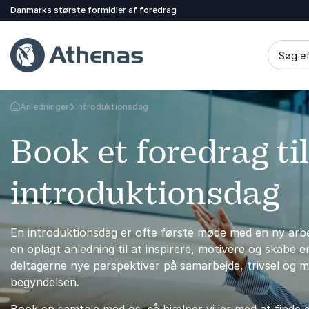
Danmarks største formidler af foredrag
Søg ef
Anledninger
Introduktionsdag
Tilbage til forsiden
Book et foredrag til
introduktionsdag
En introduktionsdag er ofte første møde med en ny arbej
en oplagt anledning til at inspirere, motivere og skabe 
deltagerne nye perspektiver på samarbejde, trivsel og m
begyndelsen.