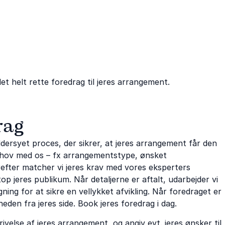
et helt rette foredrag til jeres arrangement.
rag
ersyet proces, der sikrer, at jeres arrangement får den
 behov med os – fx arrangementstype, ønsket
erefter matcher vi jeres krav med vores eksperters
p jeres publikum. Når detaljerne er aftalt, udarbejder vi
ing for at sikre en vellykket afvikling. Når foredraget er
heden fra jeres side. Book jeres foredrag i dag.
ivelse af jeres arrangement, og angiv evt. jeres ønsker til