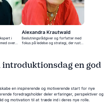
Alexandra Krautwald
kspert i
Beslutningsrådgiver og forfatter med
, med over
fokus på ledelse og strategi, der ruster
edrag
jer til fremtidens arbejdsmarked med
 menneskelig
nærværende og lærende foredrag.
en introduktionsdag en god
 skabe en inspirerende og motiverende start for nye
rende foredragsholder deler erfaringer, perspektiver og
d og motivation til at træde ind i deres nye rolle.