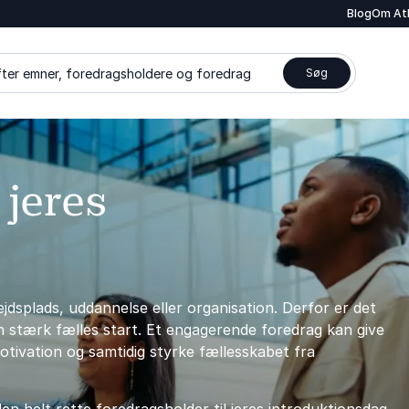
Blog
Om At
ter emner, foredragsholdere og foredrag
Søg
 jeres
dsplads, uddannelse eller organisation. Derfor er det
en stærk fælles start. Et engagerende foredrag kan give
otivation og samtidig styrke fællesskabet fra