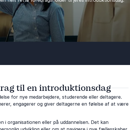
en helt rette foredragsholder til jeres introduktionsdag.
drag til en introduktionsdag
lse for nye medarbejdere, studerende eller deltagere.
merer, engagerer og giver deltagerne en følelse af at være
n i organisationen eller på uddannelsen. Det kan
ersonlig udvikling eller om at navigere i nye fællesskaber.