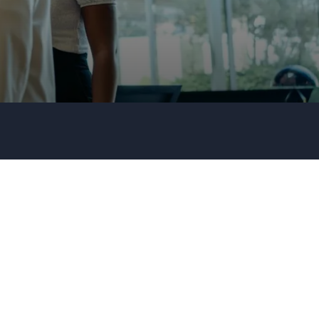
Firma / Organisation
Evt. detaljer om dit arrangement
Send forespørgsel
Eller ring
35 11 21 31