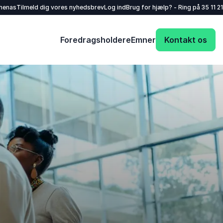
henas
Tilmeld dig vores nyhedsbrev
Log ind
Brug for hjælp? - Ring på
35 11 21
Foredragsholdere
Emner
Kontakt os
Dit navn
*
E-mail
*
Dit telefonnummer