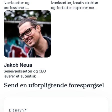
Iværksætter og
Iværksætter, kreativ direktør
professionelt
og forfatter inspirerer med
bestyrelsesmedlem, Caroline
sin rebelsk ærlighed, sit mod
Søeborg Ahlefeldt er en
og sin rejse fra idé til ikonisk
skarp, autentisk og
skobrand.
humoristisk foredragsholder.
Jakob Neua
Serieiværksætter og CEO
leverer et autentisk
foredrag om disruption,
Send en uforpligtende forespørgsel
vækst og personlig ledelse i
iværksætterverdenen.
Dit navn
*