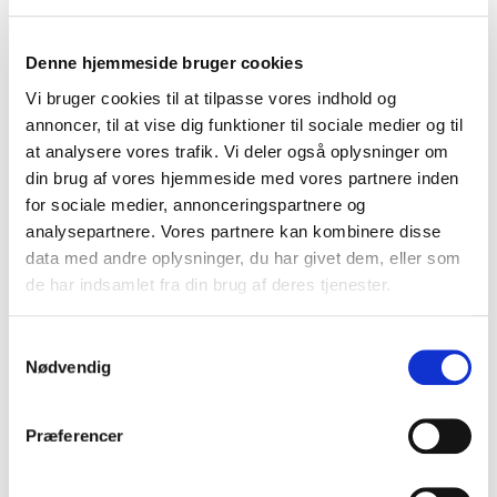
plads og bliver en fælles ambition.
Denne hjemmeside bruger cookies
Med
Caroline Søeborg Ahlefeldt
får deltagerne indsigt
i kreativ tænkning, trends og konceptudvikling og
Vi bruger cookies til at tilpasse vores indhold og
inspiration til at arbejde mere nysgerrigt og
annoncer, til at vise dig funktioner til sociale medier og til
eksperimenterende.
Frederikke Antonie Schmidt
at analysere vores trafik. Vi deler også oplysninger om
bringer værdibaseret innovation og bæredygtighed i
din brug af vores hjemmeside med vores partnere inden
spil og viser, hvordan formål og forretning kan gå
for sociale medier, annonceringspartnere og
hånd i hånd som drivkraft for udvikling.
Jakob Neua
analysepartnere. Vores partnere kan kombinere disse
bidrager med viden om forandringsledelse og
data med andre oplysninger, du har givet dem, eller som
innovation i praksis og giver deltagerne konkrete
de har indsamlet fra din brug af deres tjenester.
værktøjer til at omsætte idéer til handling og skabe
målbare resultater.
Samtykkevalg
Nødvendig
Fælles for disse foredrag er, at de skaber et fælles
sprog og en fælles forståelse for, hvad innovation
kræver i praksis. Det styrker samarbejdet på tværs af
Præferencer
fagligheder og giver deltagerne et fælles afsæt, som
kan bruges aktivt efter innovationsdagen. På den