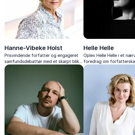
Hanne-Vibeke Holst
Helle Helle
Prisvindende forfatter og engageret
Oplev Helle Helle i et næ
samfundsdebattør med et skarpt blik
foredrag om forfatterska
for menneskelige og politiske dramaer.
skriveproces og livet ba
prisvindende litteratur.