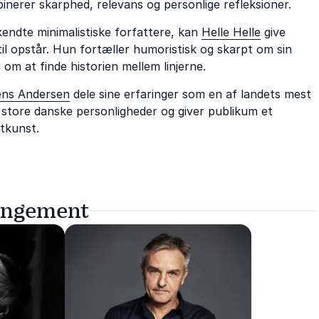
erer skarphed, relevans og personlige refleksioner.
kendte minimalistiske forfattere, kan
Helle Helle
give
til opstår. Hun fortæller humoristisk og skarpt om sin
om at finde historien mellem linjerne.
ens Andersen
dele sine erfaringer som en af landets mest
 store danske personligheder og giver publikum et
ætkunst.
rangement