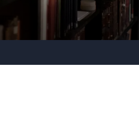
Firma / Organisation
Evt. detaljer om dit arrangement
Send forespørgsel
Eller ring
35 11 21 31