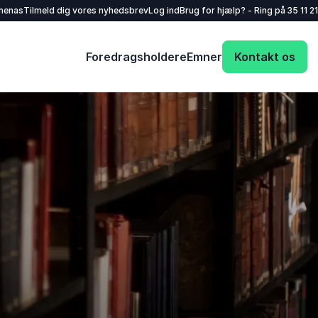
henas
Tilmeld dig vores nyhedsbrev
Log ind
Brug for hjælp? - Ring på
35 11 21
Foredragsholdere
Emner
Kontakt os
Dit navn
*
E-mail
*
Dit telefonnummer