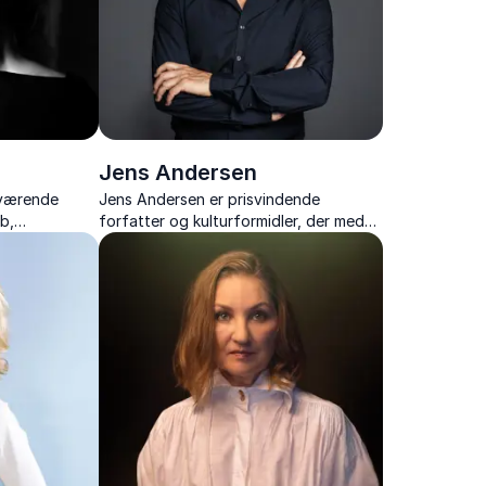
Jens Andersen
rværende
Jens Andersen er prisvindende
b,
forfatter og kulturformidler, der med
g hendes
levende fortællinger bringer ikoniske
personligheder som H.C. Andersen og
Kim Larsen til live.