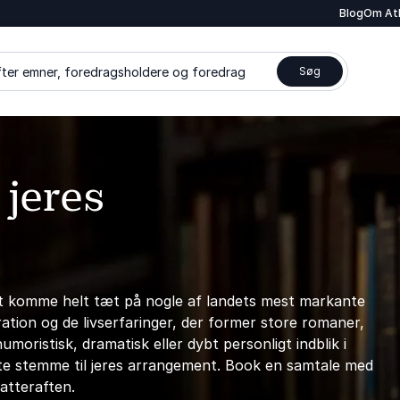
Blog
Om At
ter emner, foredragsholdere og foredrag
Søg
 jeres
 at komme helt tæt på nogle af landets mest markante
ation og de livserfaringer, der former store romaner,
oristisk, dramatisk eller dybt personligt indblik i
ette stemme til jeres arrangement. Book en samtale med
fatteraften.