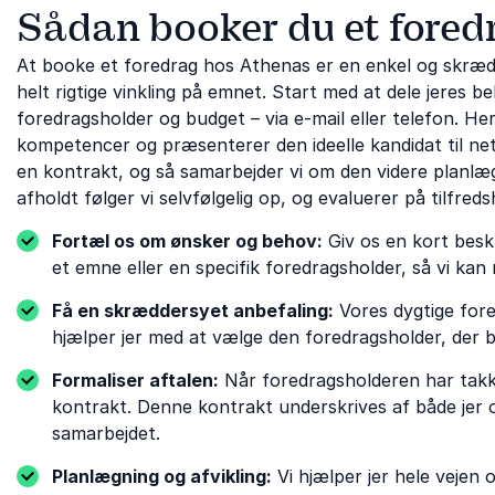
Sådan booker du et fored
At booke et foredrag hos Athenas er en enkel og skrædd
helt rigtige vinkling på emnet. Start med at dele jeres
foredragsholder og budget – via e-mail eller telefon. H
kompetencer og præsenterer den ideelle kandidat til neto
en kontrakt, og så samarbejder vi om den videre planlægn
afholdt følger vi selvfølgelig op, og evaluerer på tilfreds
Fortæl os om ønsker og behov:
Giv os en kort beskr
et emne eller en specifik foredragsholder, så vi kan 
Få en skræddersyet anbefaling:
Vores dygtige for
hjælper jer med at vælge den foredragsholder, der 
Formaliser aftalen:
Når foredragsholderen har takket
kontrakt. Denne kontrakt underskrives af både jer o
samarbejdet.
Planlægning og afvikling:
Vi hjælper jer hele vejen