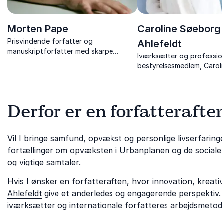
Morten Pape
Caroline Søeborg
Prisvindende forfatter og
Ahlefeldt
manuskriptforfatter med skarpe
Iværksætter og professio
foredrag om litteratur, identitet og
bestyrelsesmedlem, Caro
opvækst i Urbanplanen.
Ahlefeldt er en skarp, aut
humoristisk foredragshold
Derfor er en forfatterafte
Vil I bringe samfund, opvækst og personlige livserfaringe
fortællinger om opvæksten i Urbanplanen og de social
og vigtige samtaler.
Hvis I ønsker en forfatteraften, hvor innovation, kreati
Ahlefeldt
give et anderledes og engagerende perspektiv
iværksætter og internationale forfatteres arbejdsmetoder