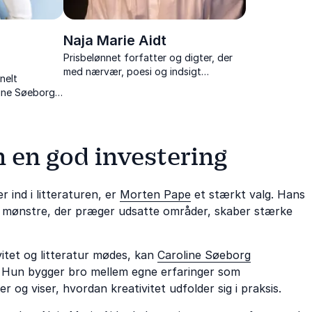
Naja Marie Aidt
Prisbelønnet forfatter og digter, der
med nærvær, poesi og indsigt
nelt
tryllebinder sit publikum.
line Søeborg
entisk og
er.
n en god investering
r ind i litteraturen, er
Morten Pape
et stærkt valg. Hans
e mønstre, der præger udsatte områder, skaber stærke
vitet og litteratur mødes, kan
Caroline Søeborg
. Hun bygger bro mellem egne erfaringer som
 og viser, hvordan kreativitet udfolder sig i praksis.