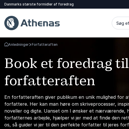
Danmarks største formidler af foredrag
Søg ef
Anledninger
Forfatteraften
Tilbage til forsiden
Book et foredrag til
forfatteraften
En forfatteraften giver publikum en unik mulighed for
forfattere. Her kan man høre om skriveprocesser, inspir
noveller og digte. Uanset om I ønsker et nærværende, hum
forfatternes arbejde, hjælper vi jer med at finde den r
os, så guider vi jer til den perfekte forfatter til jeres for