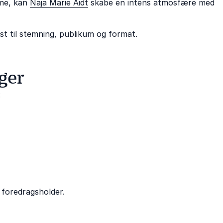
mme, kan
Naja Marie Aidt
skabe en intens atmosfære med
dst til stemning, publikum og format.
ger
:
 foredragsholder.