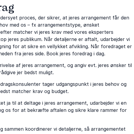
rag
ersyet proces, der sikrer, at jeres arrangement får den
 behov med os – fx arrangementstype, ønsket
erefter matcher vi jeres krav med vores eksperters
p jeres publikum. Når detaljerne er aftalt, udarbejder vi
ing for at sikre en vellykket afvikling. Når foredraget er
heden fra jeres side. Book jeres foredrag i dag.
ivelse af jeres arrangement, og angiv evt. jeres ønsker til
rådgive jer bedst muligt.
edragskonsulenter tager udgangspunkt i jeres behov og
bedst matcher krav og budget.
 ja til at deltage i jeres arrangement, udarbejder vi en
g os for at bekræfte aftalen og sikre klare rammer for
 og sammen koordinerer vi detaljerne, så arrangementet