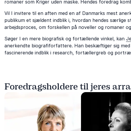
romaner som Kriger uden maske. Hendes foredrag kombin
Vil I invitere til en aften med en af Danmarks mest aner
publikum et sjældent indblik i, hvordan hendes særlige s
arbejdsproces, om forskellen på noveller og romaner og 
Søger I en mere biografisk og fortællende vinkel, kan
J
anerkendte biografiforfattere. Han beskæftiger sig med
fascinerende indblik i research, fortællergreb og portr
Foredragsholdere til jeres ar