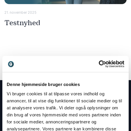
21. november 2025
Testnyhed
Denne hjemmeside bruger cookies
Vi bruger cookies til at tilpasse vores indhold og
Få gode tilbud direkte i din indbakke
annoncer, til at vise dig funktioner til sociale medier og til
Tilmeld dig vores nyhedsbrev og få løbende gode
at analysere vores trafik. Vi deler også oplysninger om
tilbud og inspiration til dine arrangementer.
din brug af vores hjemmeside med vores partnere inden
for sociale medier, annonceringspartnere og
analysepartnere. Vores partnere kan kombinere disse