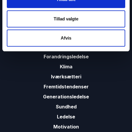
Tillad valgte
Kontakt
35 11 21 31
Afvis
Kunstig intelligens
Forandringsledelse
Klima
Iværksætteri
Fremtidstendenser
Generationsledelse
Sundhed
Ledelse
Motivation