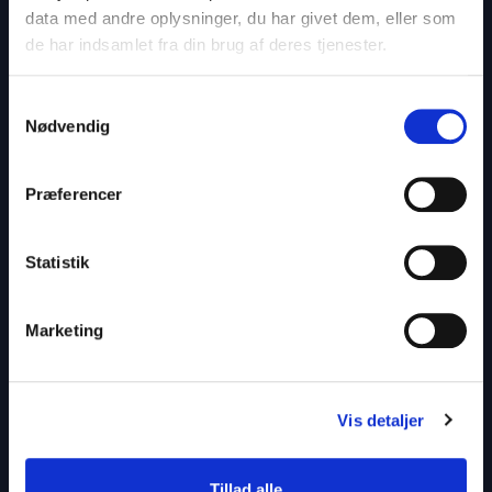
data med andre oplysninger, du har givet dem, eller som
de har indsamlet fra din brug af deres tjenester.
Tilmeld nyhedsbrev
Samtykkevalg
Nødvendig
Præferencer
Statistik
Marketing
Vi tilbyder foredrag inden for alle prisklasser, så hvad
enten der er tale om store arrangementer,
erhvervskonferencer, personalemøder, foredrag for
Vis detaljer
unge og gamle eller debatskabende grupper, så
formidler Athenas kontakten mellem dig og din
foredragsholder.
Tillad alle