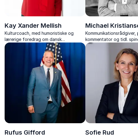
Kay Xander Mellish
Michael Kristians
Kulturcoach, med humoristiske og
Kommunikationsrådgiver, p
lærerige foredrag om dansk
kommentator og tidl. spi
arbejdskultur, samarbejde og mødet
mellem danskere og udlændinge.
Rufus Gifford
Sofie Rud