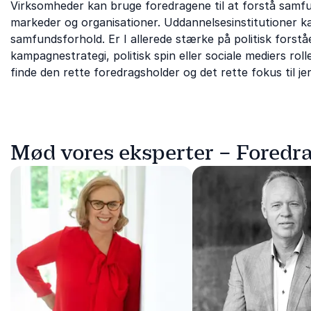
Virksomheder kan bruge foredragene til at forstå samfun
markeder og organisationer. Uddannelsesinstitutioner k
samfundsforhold. Er I allerede stærke på politisk fors
kampagnestrategi, politisk spin eller sociale mediers rol
finde den rette foredragsholder og det rette fokus til je
Mød vores eksperter – Foredr