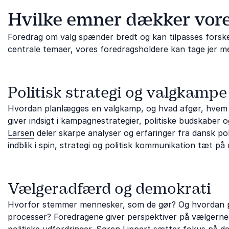
Hvilke emner dækker vore
Foredrag om valg spænder bredt og kan tilpasses forskel
centrale temaer, vores foredragsholdere kan tage jer med
Politisk strategi og valgkampe
Hvordan planlægges en valgkamp, og hvad afgør, hve
giver indsigt i kampagnestrategier, politiske budskaber 
Larsen
deler skarpe analyser og erfaringer fra dansk po
indblik i spin, strategi og politisk kommunikation tæt p
Vælgeradfærd og demokrati
Hvorfor stemmer mennesker, som de gør? Og hvordan p
processer? Foredragene giver perspektiver på vælgernes b
politiske udfordringer.
Søren Lippert
sætter fokus på de