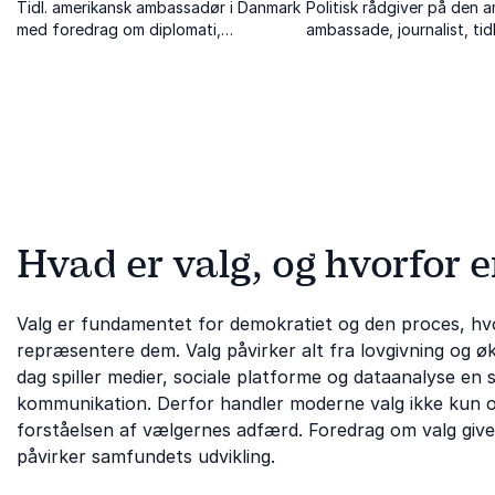
Tidl. amerikansk ambassadør i Danmark
Politisk rådgiver på den 
med foredrag om diplomati,
ambassade, journalist, tid
mangfoldighed og moderne lederskab.
korrespondent i USA og
kommunikationsdirektør
Hvad er valg, og hvorfor e
Valg er fundamentet for demokratiet og den proces, hvor
repræsentere dem. Valg påvirker alt fra lovgivning og øko
dag spiller medier, sociale platforme og dataanalyse en 
kommunikation. Derfor handler moderne valg ikke kun o
forståelsen af vælgernes adfærd. Foredrag om valg give
påvirker samfundets udvikling.