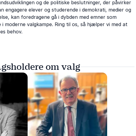
dsudviklingen og de politiske beslutninger, der påvirker
an engagere elever og studerende i demokrati, medier og
tåelse, kan foredragene gå i dybden med emner som
le i moderne valgkampe. Ring til os, så hjælper vi med at
res behov.
agsholdere om valg