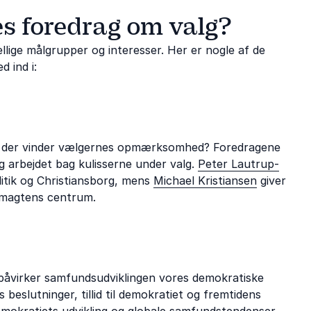
s foredrag om valg?
lige målgrupper og interesser. Her er nogle af de
 ind i:
m der vinder vælgernes opmærksomhed? Foredragene
og arbejdet bag kulisserne under valg.
Peter Lautrup-
litik og Christiansborg, mens
Michael Kristiansen
giver
å magtens centrum.
åvirker samfundsudviklingen vores demokratiske
eslutninger, tillid til demokratiet og fremtidens
mokratiets udvikling og globale samfundstendenser,