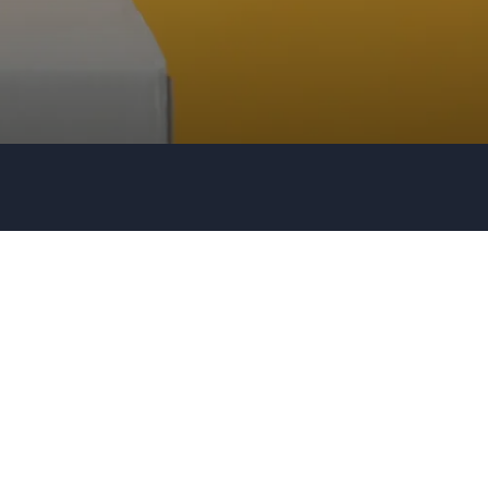
Firma / Organisation
Evt. detaljer om dit arrangement
Send forespørgsel
Eller ring
35 11 21 31