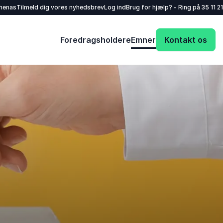
henas
Tilmeld dig vores nyhedsbrev
Log ind
Brug for hjælp? - Ring på
35 11 21
Foredragsholdere
Emner
Kontakt os
Dit navn
*
E-mail
*
Dit telefonnummer