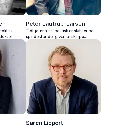
en
Peter Lautrup-Larsen
olitisk
Tidl. journalist, politisk analytiker og
ndoktor
spindoktor der giver jer skarpe
analyser, historiske indblik og
underholdende historier fra
Christiansborg.
Søren Lippert