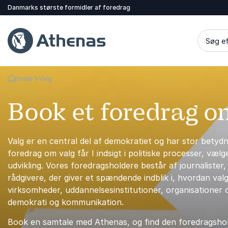
Danmarks største formidler af foredrag
Søg ef
Emner
Valg
Tilbage til forsiden
Book et foredrag o
Valg er en central del af demokratiet og har stor bety
foredrag om valg får I indsigt i politiske processer, v
udvikling. Vores foredragsholdere består af journalister
rådgivere, der giver et spændende indblik i, hvordan va
virksomheder, uddannelsesinstitutioner, organisationer o
demokrati og kommunikation.
Book en samtale med Athenas, og find den foredragshold