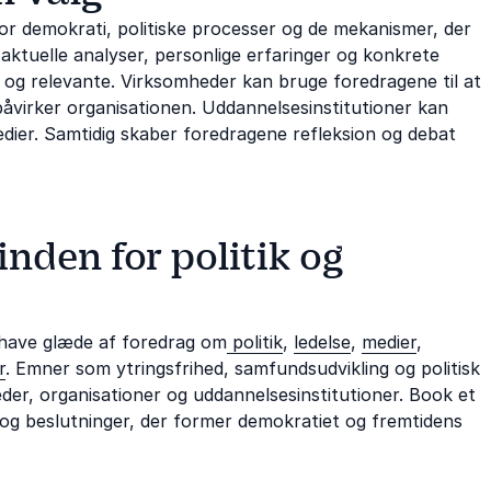
for demokrati, politiske processer og de mekanismer, der
ktuelle analyser, personlige erfaringer og konkrete
og relevante. Virksomheder kan bruge foredragene til at
påvirker organisationen. Uddannelsesinstitutioner kan
edier. Samtidig skaber foredragene refleksion og debat
nden for politik og
å have glæde af foredrag om
politik
,
ledelse
,
medier
,
r
. Emner som ytringsfrihed, samfundsudvikling og politisk
eder, organisationer og uddannelsesinstitutioner. Book et
er og beslutninger, der former demokratiet og fremtidens