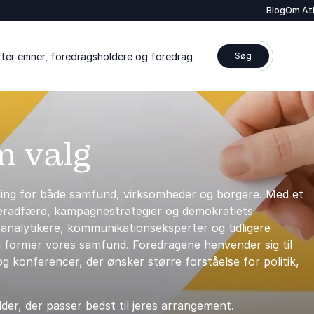
Blog
Om At
ter emner, foredragsholdere og foredrag
Søg
m valg
dning for både samfund, virksomheder og borgere. Med et
ælgeradfærd, kampagnestrategier og demokratiets
, analytikere, kommunikationseksperter og tidligere
lg former vores samfund. Foredragene henvender sig til
g konferencer, der ønsker større forståelse for politik,
er, der passer bedst til jeres arrangement.